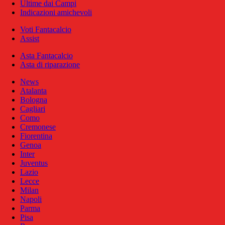
Ultime dai Campi
Indicazioni amichevoli
Voti Fantacalcio
Assist
Asta Fantacalcio
Asta di riparazione
News
Atalanta
Bologna
Cagliari
Como
Cremonese
Fiorentina
Genoa
Inter
Juventus
Lazio
Lecce
Milan
Napoli
Parma
Pisa