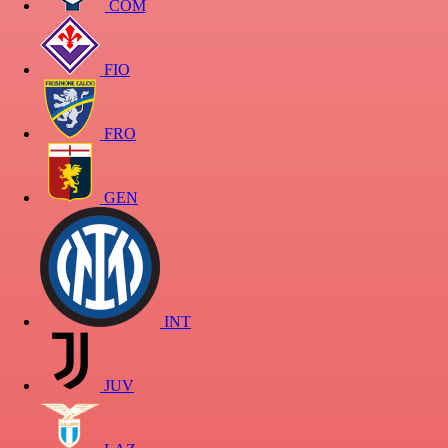
COM
FIO
FRO
GEN
INT
JUV