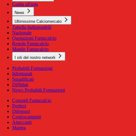
Guida all'asta
News
Ultimissime Calciomercato
Tabella Indisponibili
Nazionale
Quotazioni Fantacalcio
Regole Fantacalcio
Maglie Fantacalcio
I siti del nostro network
Probabili Formazioni
Infortunati
Squalificati
Diffidati
News Probabili Formazioni
Consigli Fantacalcio
Portieri
Difensori
Centrocampisti
Attaccanti
Mantra