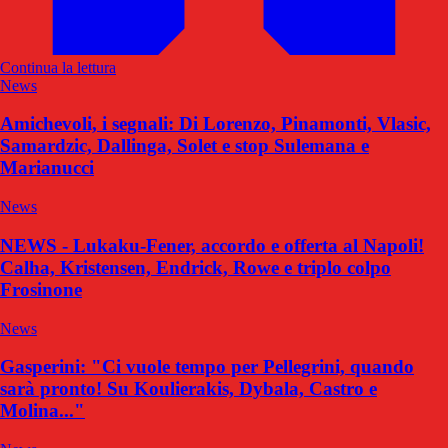
Continua la lettura
News
Amichevoli, i segnali: Di Lorenzo, Pinamonti, Vlasic,
Samardzic, Dallinga, Solet e stop Sulemana e
Marianucci
News
NEWS - Lukaku-Fener, accordo e offerta al Napoli!
Calha, Kristensen, Endrick, Rowe e triplo colpo
Frosinone
News
Gasperini: "Ci vuole tempo per Pellegrini, quando
sarà pronto! Su Koulierakis, Dybala, Castro e
Molina..."