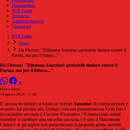
Padovasport
Pianetamilan
SOS Fanta
Toronews
Tuttobolognaweb
Violanews
SOS Fanta
News
Da Firenze: "Dilemma Amrabat: probabile titolare contro il
Parma, ma per il futuro..."
Da Firenze: "Dilemma Amrabat: probabile titolare contro il
Parma, ma per il futuro..."
Marco Astori
14 agosto 2024 - 11:30
E' ancora da definire il futuro di Sofyan
Amrabat
. Il centrocampista è
rientrato dal prestito allo United e una sua permanenza in Viola non è
da escludere secondo il
Corriere Fiorentino
: "Il marocchino infatti
vorrebbe si cambiare aria ma nella sua testa c’è solo il Manchester
United e se gli inglesi non presentassero la proposta giusta sarebbe
pronto a mettersi agli ordini di Palladino. Di certo,
per sabato, è più