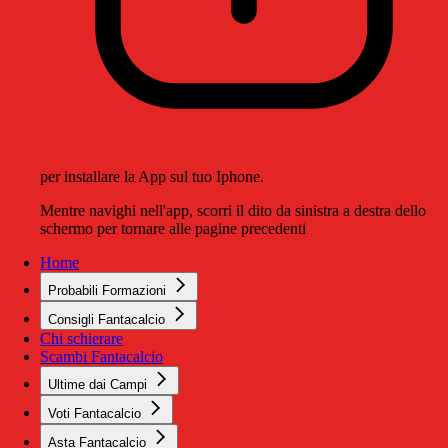
per installare la App sul tuo Iphone.
Mentre navighi nell'app, scorri il dito da sinistra a destra dello
schermo per tornare alle pagine precedenti
Home
Probabili Formazioni
Consigli Fantacalcio
Chi schierare
Scambi Fantacalcio
Ultime dai Campi
Voti Fantacalcio
Asta Fantacalcio