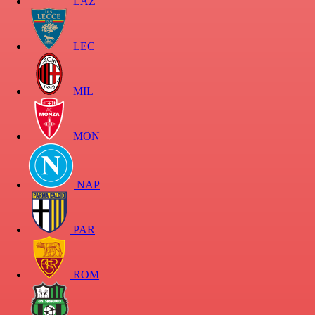
LAZ
LEC
MIL
MON
NAP
PAR
ROM