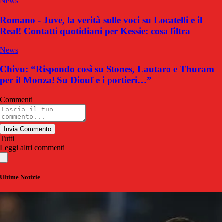
News
Romano - Juve, la verità sulle voci su Locatelli e il
Real! Contatti quotidiani per Kessie: cosa filtra
News
Chivu: “Rispondo così su Stones, Lautaro e Thuram
per il Monza! Su Diouf e i portieri…”
Commenti
Invia Commento
Tutti
Leggi altri commenti
Ultime Notizie