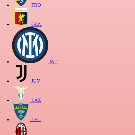
FRO
GEN
INT
JUV
LAZ
LEC