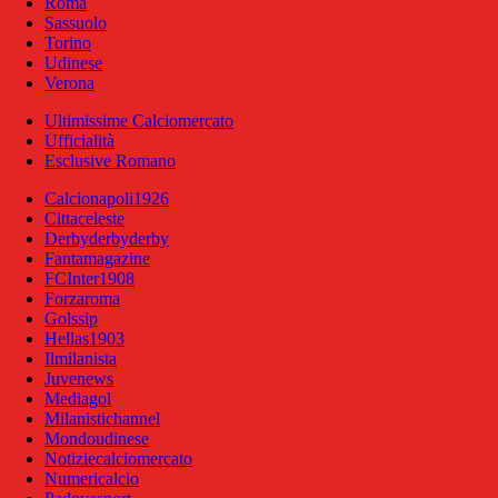
Roma
Sassuolo
Torino
Udinese
Verona
Ultimissime Calciomercato
Ufficialità
Esclusive Romano
Calcionapoli1926
Cittaceleste
Derbyderbyderby
Fantamagazine
FCInter1908
Forzaroma
Golssip
Hellas1903
Ilmilanista
Juvenews
Mediagol
Milanistichannel
Mondoudinese
Notiziecalciomercato
Numericalcio