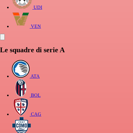
UDI
VEN
Le squadre di serie A
ATA
BOL
CAG