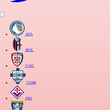
ATA
BOL
CAG
COM
FIO