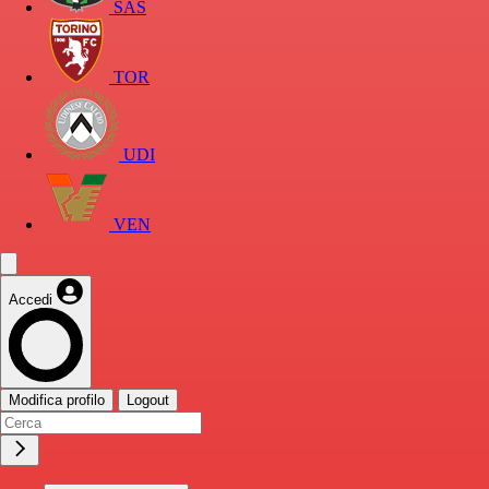
SAS
TOR
UDI
VEN
Accedi
Modifica profilo
Logout