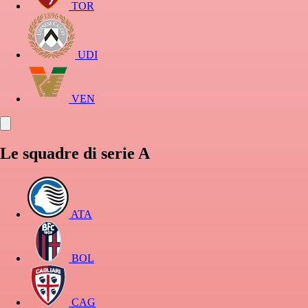
TOR
UDI
VEN
Le squadre di serie A
ATA
BOL
CAG