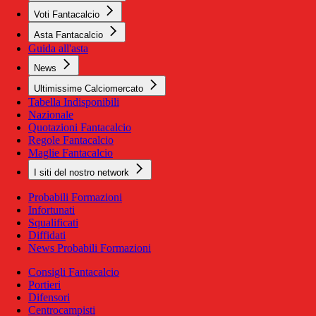
Voti Fantacalcio
Asta Fantacalcio
Guida all'asta
News
Ultimissime Calciomercato
Tabella Indisponibili
Nazionale
Quotazioni Fantacalcio
Regole Fantacalcio
Maglie Fantacalcio
I siti del nostro network
Probabili Formazioni
Infortunati
Squalificati
Diffidati
News Probabili Formazioni
Consigli Fantacalcio
Portieri
Difensori
Centrocampisti