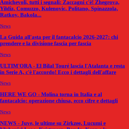
Amichevoli, tutti i segnali: Zaccagni c'è! Zhegrova,
Yildiz, Comuzzo, Kulenovic, Politano, Spinazzola,
Ratkov, Bakola...
News
La Guida all'asta per il fantacalcio 2026-2027: chi
prendere e la divisione fascia per fascia
News
ULTIM'ORA - El Bilal Touré lascia l'Atalanta e resta
in Serie A, c'è l'accordo! Ecco i dettagli dell'affare
News
HERE WE GO - Molina torna in Italia e al
fantacalcio: operazione chiusa, ecco cifre e dettagli
News
NEWS - Juve, le ultime su Zirkzee, Lucumi e