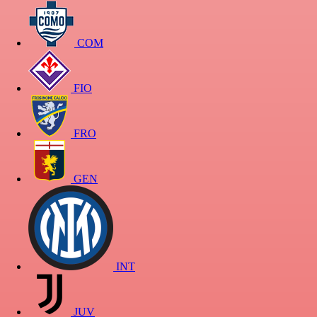
COM
FIO
FRO
GEN
INT
JUV