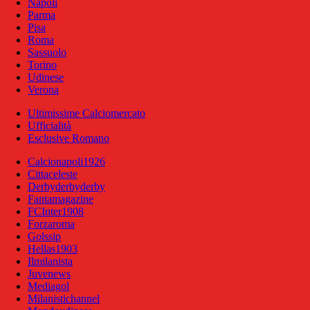
Napoli
Parma
Pisa
Roma
Sassuolo
Torino
Udinese
Verona
Ultimissime Calciomercato
Ufficialità
Esclusive Romano
Calcionapoli1926
Cittaceleste
Derbyderbyderby
Fantamagazine
FCInter1908
Forzaroma
Golssip
Hellas1903
Ilmilanista
Juvenews
Mediagol
Milanistichannel