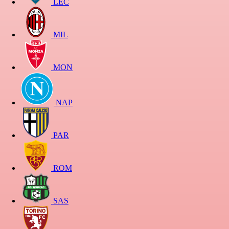
LEC
MIL
MON
NAP
PAR
ROM
SAS