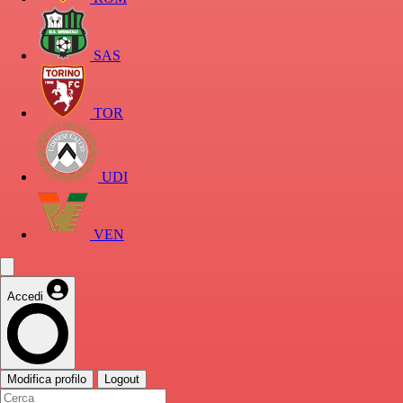
SAS
TOR
UDI
VEN
Accedi
Modifica profilo
Logout