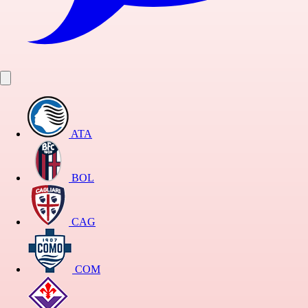
ATA
BOL
CAG
COM