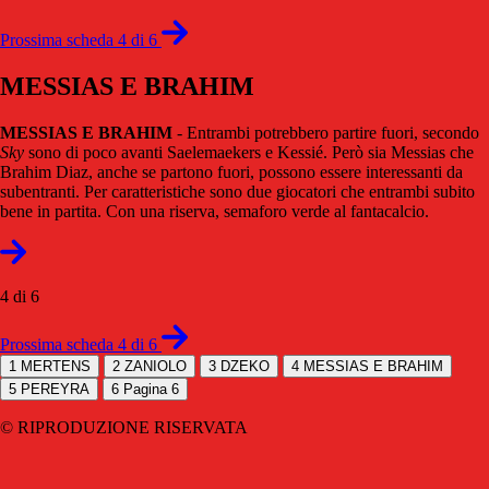
Prossima scheda 4 di 6
MESSIAS E BRAHIM
MESSIAS E BRAHIM
- Entrambi potrebbero partire fuori, secondo
Sky
sono di poco avanti Saelemaekers e Kessié. Però sia Messias che
Brahim Diaz, anche se partono fuori, possono essere interessanti da
subentranti. Per caratteristiche sono due giocatori che entrambi subito
bene in partita. Con una riserva, semaforo verde al fantacalcio.
4 di 6
Prossima scheda 4 di 6
1
MERTENS
2
ZANIOLO
3
DZEKO
4
MESSIAS E BRAHIM
5
PEREYRA
6
Pagina 6
© RIPRODUZIONE RISERVATA