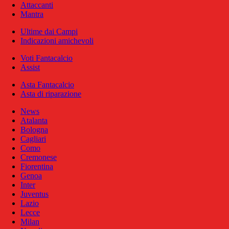
Attaccanti
Mantra
Ultime dai Campi
Indicazioni amichevoli
Voti Fantacalcio
Assist
Asta Fantacalcio
Asta di riparazione
News
Atalanta
Bologna
Cagliari
Como
Cremonese
Fiorentina
Genoa
Inter
Juventus
Lazio
Lecce
Milan