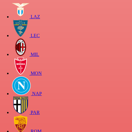
LAZ
LEC
MIL
MON
NAP
PAR
ROM