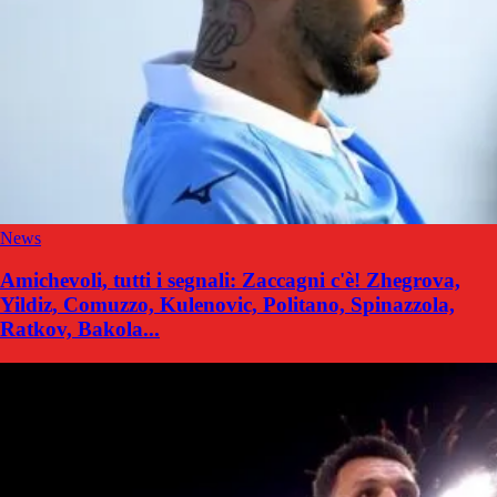
News
Amichevoli, tutti i segnali: Zaccagni c'è! Zhegrova,
Yildiz, Comuzzo, Kulenovic, Politano, Spinazzola,
Ratkov, Bakola...