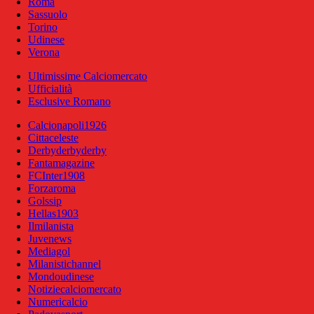
Roma
Sassuolo
Torino
Udinese
Verona
Ultimissime Calciomercato
Ufficialità
Esclusive Romano
Calcionapoli1926
Cittaceleste
Derbyderbyderby
Fantamagazine
FCInter1908
Forzaroma
Golssip
Hellas1903
Ilmilanista
Juvenews
Mediagol
Milanistichannel
Mondoudinese
Notiziecalciomercato
Numericalcio