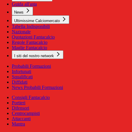
Guida all'asta
News
Ultimissime Calciomercato
Tabella Indisponibili
Nazionale
Quotazioni Fantacalcio
Regole Fantacalcio
Maglie Fantacalcio
I siti del nostro network
Probabili Formazioni
Infortunati
Squalificati
Diffidati
News Probabili Formazioni
Consigli Fantacalcio
Portieri
Difensori
Centrocampisti
Attaccanti
Mantra