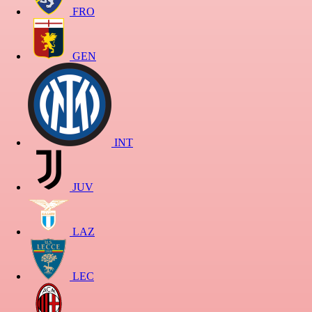
FRO
GEN
INT
JUV
LAZ
LEC