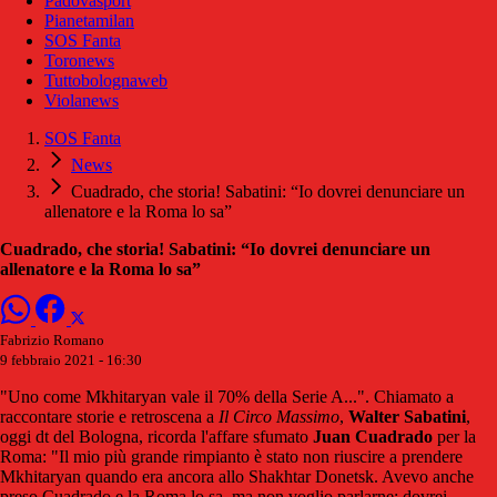
Padovasport
Pianetamilan
SOS Fanta
Toronews
Tuttobolognaweb
Violanews
SOS Fanta
News
Cuadrado, che storia! Sabatini: “Io dovrei denunciare un
allenatore e la Roma lo sa”
Cuadrado, che storia! Sabatini: “Io dovrei denunciare un
allenatore e la Roma lo sa”
Fabrizio Romano
9 febbraio 2021 - 16:30
"Uno come Mkhitaryan vale il 70% della Serie A...". Chiamato a
raccontare storie e retroscena a
Il Circo Massimo
,
Walter Sabatini
,
oggi dt del Bologna, ricorda l'affare sfumato
Juan Cuadrado
per la
Roma: "Il mio più grande rimpianto è stato non riuscire a prendere
Mkhitaryan quando era ancora allo Shakhtar Donetsk. Avevo anche
preso Cuadrado e la Roma lo sa, ma non voglio parlarne: dovrei