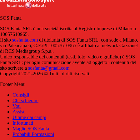
SOS Fanta
SOS Fanta SRL è una società iscritta al Registro Imprese di Milano n.
10057610965.
Il sito
sosfanta.com
di titolarità di SOS Fanta SRL, con sede a Milano,
via Paleocapa 6, C.F./PI 10057610965 è affiliato al network Gazzanet
di RCS Mediagroup S.p.a..
Unico responsabile dei contenuti (testi, foto, video e grafiche) è SOS
Fanta SRL; per ogni comunicazione avente ad oggetto i contenuti del
sito scrivere a
sosfanta@gmail.com
Copyright 2021-2026 © Tutti i diritti riservati.
Footer Menu
Consigli
Chi schierare
Voti
Assist
Ultime dai campi
Infortunati
Maglie SOS Fanta
Probabili Formazioni