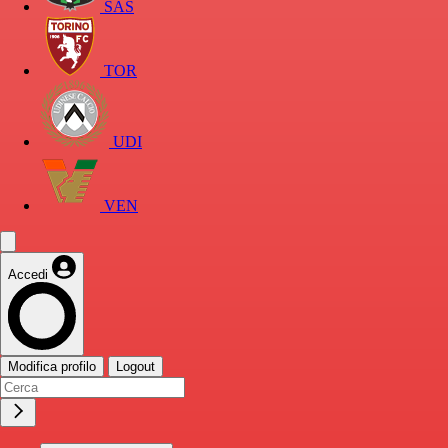
SAS
TOR
UDI
VEN
Accedi
Modifica profilo
Logout