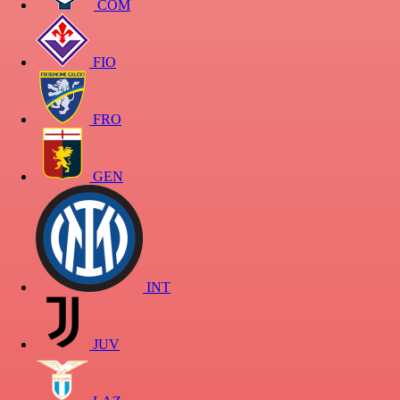
COM
FIO
FRO
GEN
INT
JUV