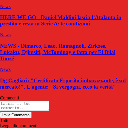
News
HERE WE GO - Daniel Maldini lascia l’Atalanta in
prestito e resta in Serie A: le condizioni
News
NEWS - Dimarco, Leao, Romagnoli, Zirkzee,
Lukaku, Djimsiti, McTominay e fatta per El Bilal
Touré
News
Dg Cagliari: "Certificato Esposito imbarazzante, è sul
mercato!". L'agente: "Si vergogni, ecco la verità"
Commenti
Invia Commento
Tutti
Leggi altri commenti