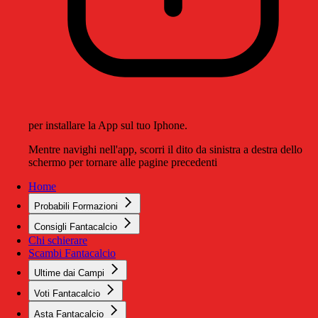
per installare la App sul tuo Iphone.
Mentre navighi nell'app, scorri il dito da sinistra a destra dello
schermo per tornare alle pagine precedenti
Home
Probabili Formazioni
Consigli Fantacalcio
Chi schierare
Scambi Fantacalcio
Ultime dai Campi
Voti Fantacalcio
Asta Fantacalcio