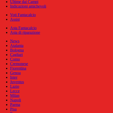
Ultime dai Campi
Indicazioni amichevoli
Voti Fantacalcio
Assist
Asta Fantacalcio
Asta di riparazione
News
Atalanta
Bologna
Cagliari
Como
Cremonese
Fiorentina
Genoa
Inter
Juventus
Lazio
Lecce
Milan
Napoli
Parma
Pisa