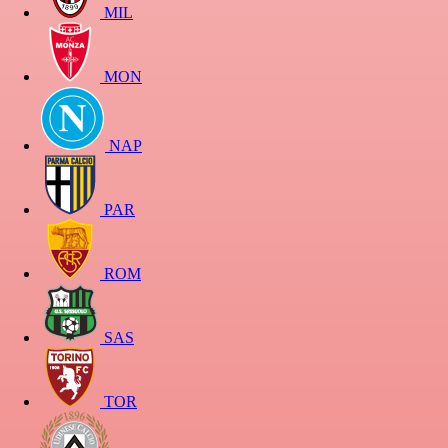
MIL
MON
NAP
PAR
ROM
SAS
TOR