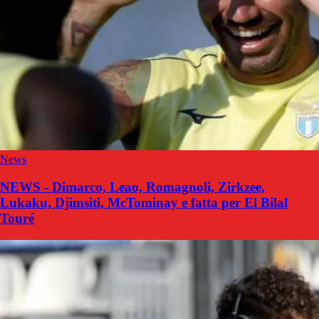
News
NEWS - Dimarco, Leao, Romagnoli, Zirkzee,
Lukaku, Djimsiti, McTominay e fatta per El Bilal
Touré