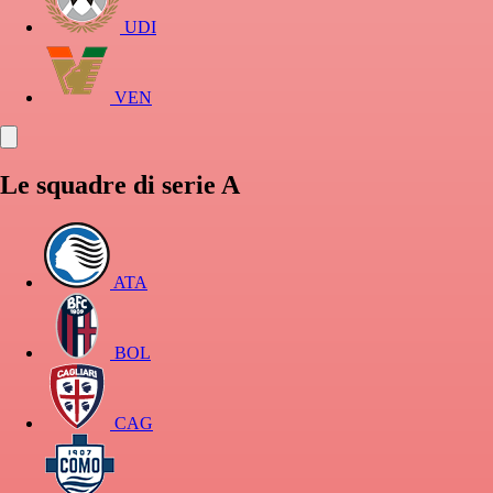
UDI
VEN
Le squadre di serie A
ATA
BOL
CAG