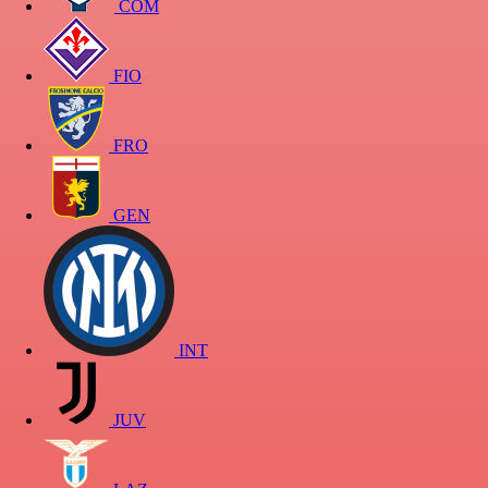
COM
FIO
FRO
GEN
INT
JUV