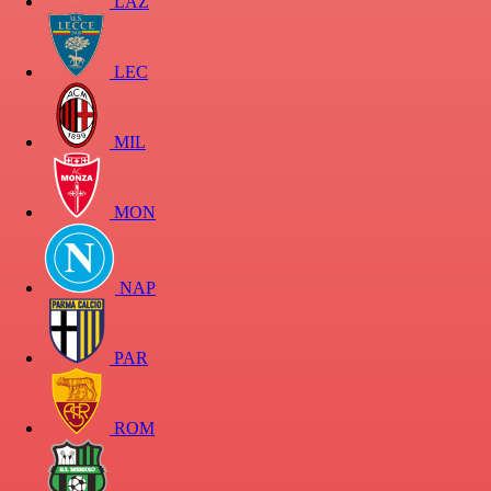
LAZ
LEC
MIL
MON
NAP
PAR
ROM