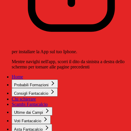
per installare la App sul tuo Iphone.
Mentre navighi nell'app, scorri il dito da sinistra a destra dello
schermo per tornare alle pagine precedenti
Home
Probabili Formazioni
Consigli Fantacalcio
Chi schierare
Scambi Fantacalcio
Ultime dai Campi
Voti Fantacalcio
Asta Fantacalcio