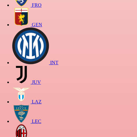
FRO
GEN
INT
JUV
LAZ
LEC