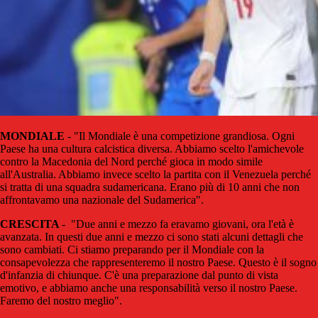
MONDIALE
- "Il Mondiale è una competizione grandiosa. Ogni
Paese ha una cultura calcistica diversa. Abbiamo scelto l'amichevole
contro la Macedonia del Nord perché gioca in modo simile
all'Australia. Abbiamo invece scelto la partita con il Venezuela perché
si tratta di una squadra sudamericana. Erano più di 10 anni che non
affrontavamo una nazionale del Sudamerica".
CRESCITA
- "Due anni e mezzo fa eravamo giovani, ora l'età è
avanzata. In questi due anni e mezzo ci sono stati alcuni dettagli che
sono cambiati. Ci stiamo preparando per il Mondiale con la
consapevolezza che rappresenteremo il nostro Paese. Questo è il sogno
d'infanzia di chiunque. C'è una preparazione dal punto di vista
emotivo, e abbiamo anche una responsabilità verso il nostro Paese.
Faremo del nostro meglio".