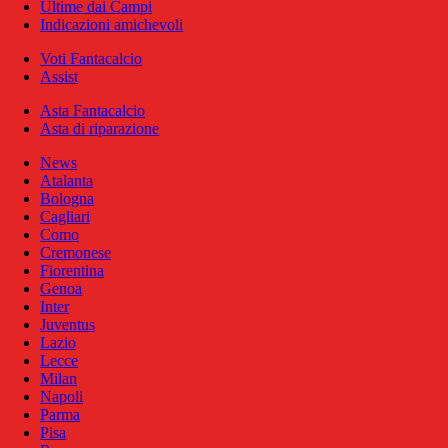
Ultime dai Campi
Indicazioni amichevoli
Voti Fantacalcio
Assist
Asta Fantacalcio
Asta di riparazione
News
Atalanta
Bologna
Cagliari
Como
Cremonese
Fiorentina
Genoa
Inter
Juventus
Lazio
Lecce
Milan
Napoli
Parma
Pisa