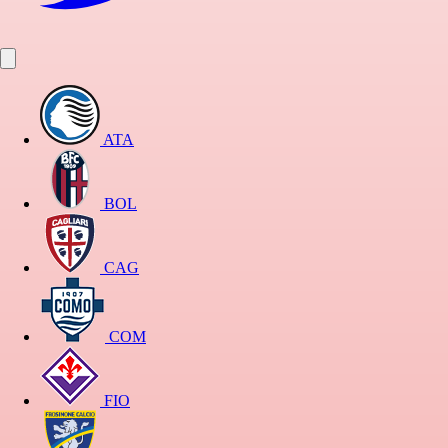
ATA
BOL
CAG
COM
FIO