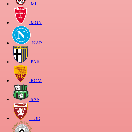
MIL
MON
NAP
PAR
ROM
SAS
TOR