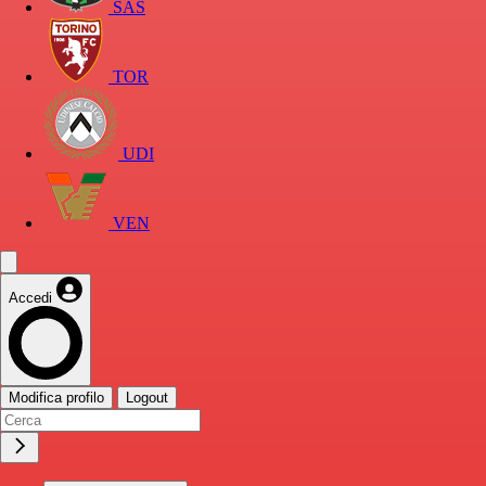
SAS
TOR
UDI
VEN
Accedi
Modifica profilo
Logout