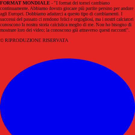
FORMAT MONDIALE
- "I format dei tornei cambiano
continuamente. Abbiamo dovuto giocare più partite persino per andare
agli Europei. Dobbiamo adattarci a questo tipo di cambiamenti. I
successi del passato ci rendono felici e orgogliosi, ma i nostri calciatori
conoscono la nostra storia calcistica meglio di me. Non ho bisogno di
mostrare loro dei video; la conoscono già attraverso questi racconti".
© RIPRODUZIONE RISERVATA