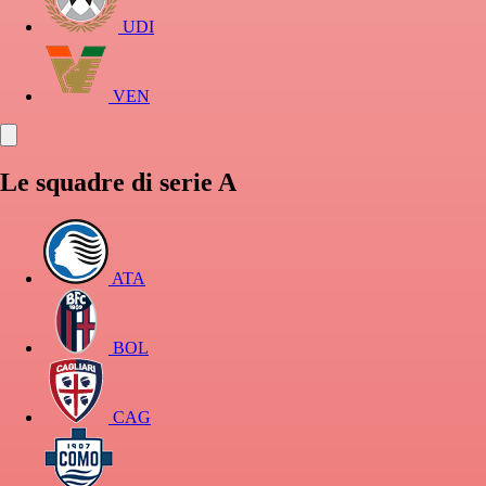
UDI
VEN
Le squadre di serie A
ATA
BOL
CAG