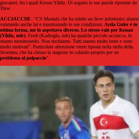
giocatori, fra i quali Kenan Yildiz. Di seguito le sue parole riportate da
Tmw
.
ACCIACCHI
- "C'è Mustafa che ha subito un lieve infortunio; stiamo
valutando anche lui e monitorando le sue condizioni.
Arda Guler è in
ottima forma, me lo aspettavo diverso. Lo stesso vale per Kenan
(Yildiz, ndr)
. Ferdi (Kadioglu, ndr) ha qualche piccolo acciacco, lo
stiamo monitorando. Non rischiamo. Tutti stanno molto bene e sono
molto motivati". Particolare attenzione viene riposta nella stella della
Juventus, che ha chiuso la stagione in calando proprio per un
problema al polpaccio
".