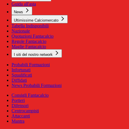
Guida all'asta
News
Ultimissime Calciomercato
Tabella Indisponibili
Nazionale
Quotazioni Fantacalcio
Regole Fantacalcio
Maglie Fantacalcio
I siti del nostro network
Probabili Formazioni
Infortunati
Squalificati
Diffidati
News Probabili Formazioni
Consigli Fantacalcio
Portieri
Difensori
Centrocampisti
Attaccanti
Mantra