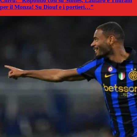
Chivu: “Rispondo così su Stones, Lautaro e Thuram
per il Monza! Su Diouf e i portieri…”