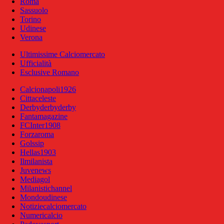
Roma
Sassuolo
Torino
Udinese
Verona
Ultimissime Calciomercato
Ufficialità
Esclusive Romano
Calcionapoli1926
Cittaceleste
Derbyderbyderby
Fantamagazine
FCInter1908
Forzaroma
Golssip
Hellas1903
Ilmilanista
Juvenews
Mediagol
Milanistichannel
Mondoudinese
Notiziecalciomercato
Numericalcio