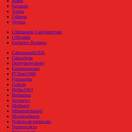
Roma
Sassuolo
Torino
Udinese
Verona
Ultimissime Calciomercato
Ufficialità
Esclusive Romano
Calcionapoli1926
Cittaceleste
Derbyderbyderby
Fantamagazine
FCInter1908
Forzaroma
Golssip
Hellas1903
Ilmilanista
Juvenews
Mediagol
Milanistichannel
Mondoudinese
Notiziecalciomercato
Numericalcio