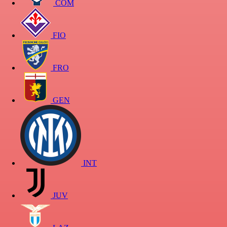
COM
FIO
FRO
GEN
INT
JUV