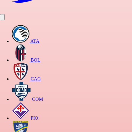
ATA
BOL
CAG
COM
FIO