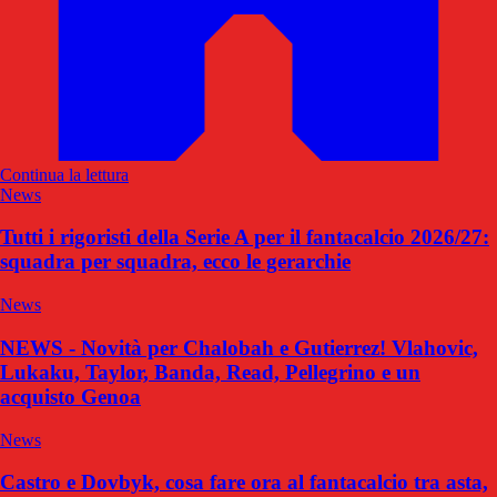
Continua la lettura
News
Tutti i rigoristi della Serie A per il fantacalcio 2026/27:
squadra per squadra, ecco le gerarchie
News
NEWS - Novità per Chalobah e Gutierrez! Vlahovic,
Lukaku, Taylor, Banda, Read, Pellegrino e un
acquisto Genoa
News
Castro e Dovbyk, cosa fare ora al fantacalcio tra asta,