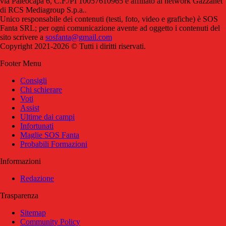
via Paleocapa 6, C.F./PI 10057610965 è affiliato al network Gazzanet
di RCS Mediagroup S.p.a..
Unico responsabile dei contenuti (testi, foto, video e grafiche) è SOS
Fanta SRL; per ogni comunicazione avente ad oggetto i contenuti del
sito scrivere a
sosfanta@gmail.com
Copyright 2021-2026 © Tutti i diritti riservati.
Footer Menu
Consigli
Chi schierare
Voti
Assist
Ultime dai campi
Infortunati
Maglie SOS Fanta
Probabili Formazioni
Informazioni
Redazione
Trasparenza
Sitemap
Community Policy