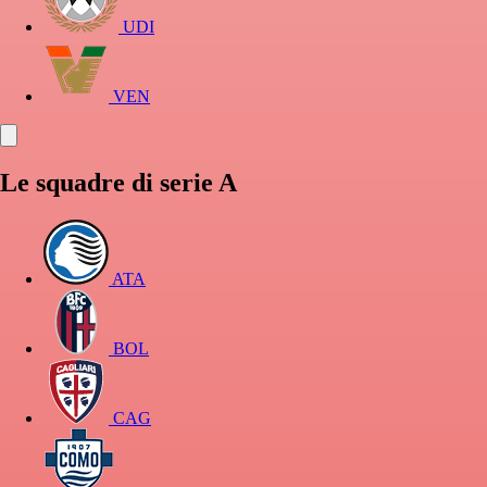
UDI
VEN
Le squadre di serie A
ATA
BOL
CAG