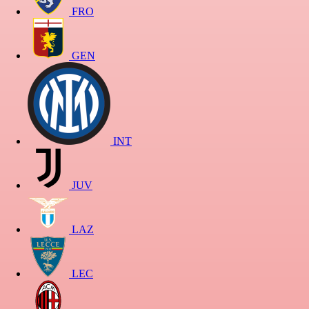
FRO
GEN
INT
JUV
LAZ
LEC