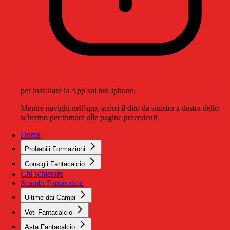
per installare la App sul tuo Iphone.
Mentre navighi nell'app, scorri il dito da sinistra a destra dello
schermo per tornare alle pagine precedenti
Home
Probabili Formazioni
Consigli Fantacalcio
Chi schierare
Scambi Fantacalcio
Ultime dai Campi
Voti Fantacalcio
Asta Fantacalcio