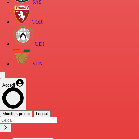
SAS
TOR
UDI
VEN
Accedi
Modifica profilo
Logout