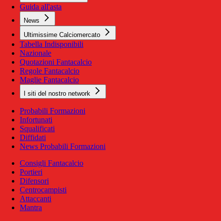
Guida all'asta
News
Ultimissime Calciomercato
Tabella Indisponibili
Nazionale
Quotazioni Fantacalcio
Regole Fantacalcio
Maglie Fantacalcio
I siti del nostro network
Probabili Formazioni
Infortunati
Squalificati
Diffidati
News Probabili Formazioni
Consigli Fantacalcio
Portieri
Difensori
Centrocampisti
Attaccanti
Mantra