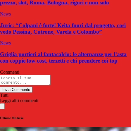
prezzo, slot, Roma, Bologna, rigori e non solo
News
Juric: “Colpani è forte! Keita fuori dal progetto, così
vedo Pessina, Cutrone, Varela e Colombo”
News
Griglia portieri al fantacalcio: le alternanze per l’asta
con coppie low cost, terzetti e chi prendere coi top
Commenti
Invia Commento
Tutti
Leggi altri commenti
Ultime Notizie