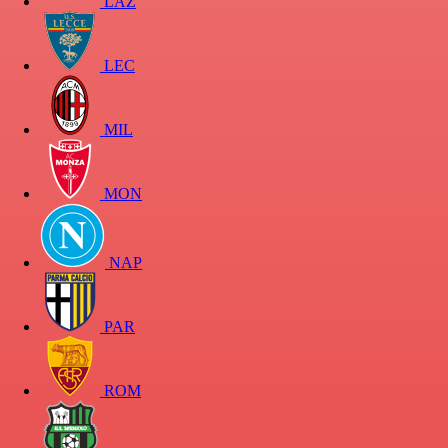
LAZ
LEC
MIL
MON
NAP
PAR
ROM