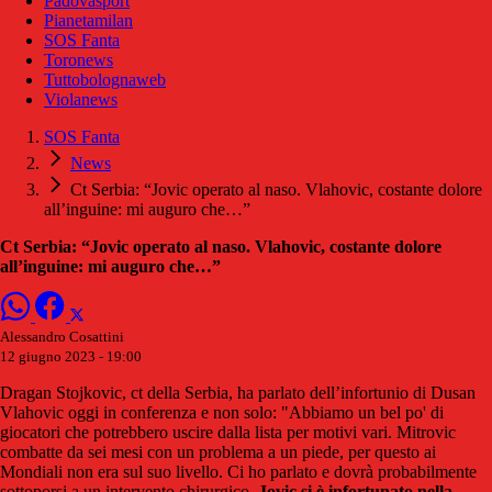
Padovasport
Pianetamilan
SOS Fanta
Toronews
Tuttobolognaweb
Violanews
SOS Fanta
News
Ct Serbia: “Jovic operato al naso. Vlahovic, costante dolore
all’inguine: mi auguro che…”
Ct Serbia: “Jovic operato al naso. Vlahovic, costante dolore
all’inguine: mi auguro che…”
Alessandro Cosattini
12 giugno 2023 - 19:00
Dragan Stojkovic, ct della Serbia, ha parlato dell’infortunio di Dusan
Vlahovic oggi in conferenza e non solo: "Abbiamo un bel po' di
giocatori che potrebbero uscire dalla lista per motivi vari. Mitrovic
combatte da sei mesi con un problema a un piede, per questo ai
Mondiali non era sul suo livello. Ci ho parlato e dovrà probabilmente
sottoporsi a un intervento chirurgico.
Jovic si è infortunato nella