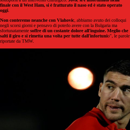
finale con il West Ham, si è fratturato il naso ed è stato operato
oggi
.
Non conteremo neanche con Vlahovic
, abbiamo avuto dei colloqui
negli scorsi giorni e pensavo di poterlo avere con la Bulgaria ma
sfortunatamente
soffre di un costante dolore all'inguine. Meglio che
salti il giro e si rimetta una volta per tutte dall'infortuni
o", le parole
riportate da TMW.