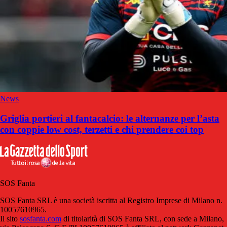
News
Griglia portieri al fantacalcio: le alternanze per l’asta
con coppie low cost, terzetti e chi prendere coi top
SOS Fanta
SOS Fanta SRL è una società iscritta al Registro Imprese di Milano n.
10057610965.
Il sito
sosfanta.com
di titolarità di SOS Fanta SRL, con sede a Milano,