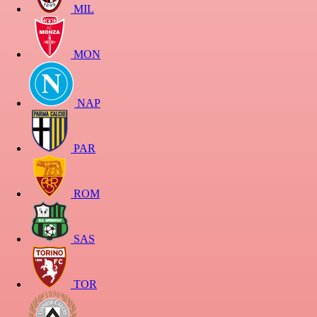
MIL
MON
NAP
PAR
ROM
SAS
TOR