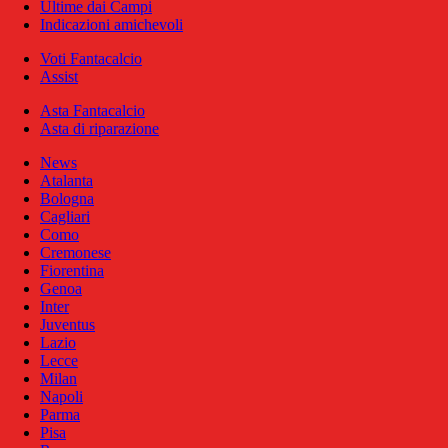
Ultime dai Campi
Indicazioni amichevoli
Voti Fantacalcio
Assist
Asta Fantacalcio
Asta di riparazione
News
Atalanta
Bologna
Cagliari
Como
Cremonese
Fiorentina
Genoa
Inter
Juventus
Lazio
Lecce
Milan
Napoli
Parma
Pisa