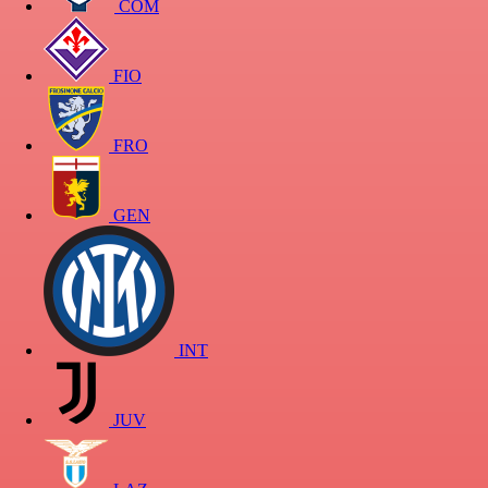
COM
FIO
FRO
GEN
INT
JUV