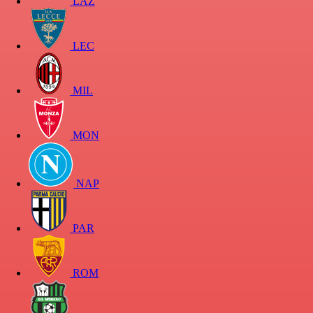
LAZ
LEC
MIL
MON
NAP
PAR
ROM