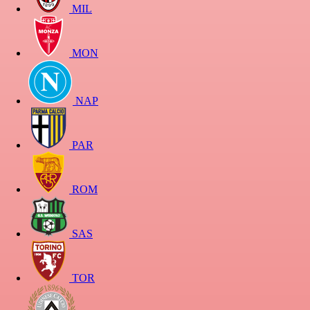
MIL
MON
NAP
PAR
ROM
SAS
TOR