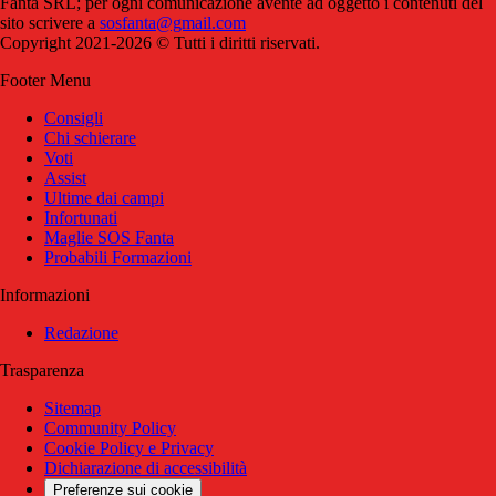
Fanta SRL; per ogni comunicazione avente ad oggetto i contenuti del
sito scrivere a
sosfanta@gmail.com
Copyright 2021-2026 © Tutti i diritti riservati.
Footer Menu
Consigli
Chi schierare
Voti
Assist
Ultime dai campi
Infortunati
Maglie SOS Fanta
Probabili Formazioni
Informazioni
Redazione
Trasparenza
Sitemap
Community Policy
Cookie Policy e Privacy
Dichiarazione di accessibilità
Preferenze sui cookie