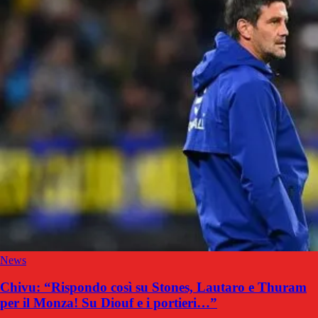
News
Chivu: “Rispondo così su Stones, Lautaro e Thuram
per il Monza! Su Diouf e i portieri…”