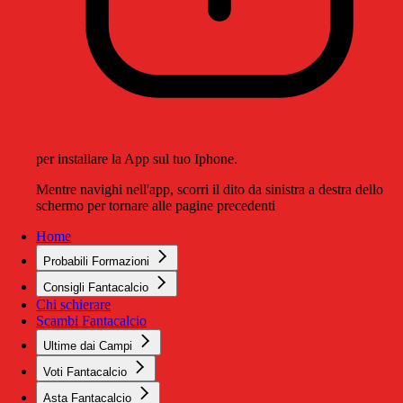
per installare la App sul tuo Iphone.
Mentre navighi nell'app, scorri il dito da sinistra a destra dello
schermo per tornare alle pagine precedenti
Home
Probabili Formazioni
Consigli Fantacalcio
Chi schierare
Scambi Fantacalcio
Ultime dai Campi
Voti Fantacalcio
Asta Fantacalcio