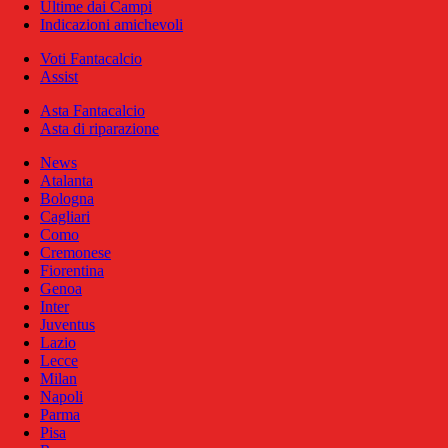
Ultime dai Campi
Indicazioni amichevoli
Voti Fantacalcio
Assist
Asta Fantacalcio
Asta di riparazione
News
Atalanta
Bologna
Cagliari
Como
Cremonese
Fiorentina
Genoa
Inter
Juventus
Lazio
Lecce
Milan
Napoli
Parma
Pisa