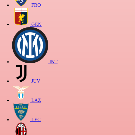
FRO
GEN
INT
JUV
LAZ
LEC