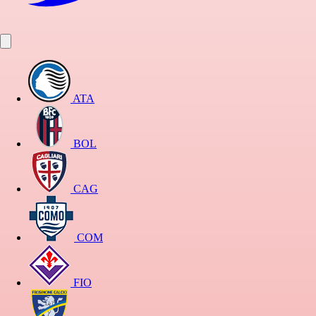
ATA
BOL
CAG
COM
FIO