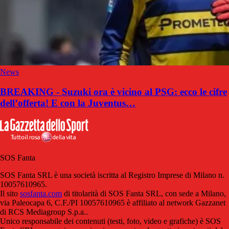
News
BREAKING - Suzuki ora è vicino al PSG: ecco le cifre
dell’offerta! E con la Juventus…
SOS Fanta
SOS Fanta SRL è una società iscritta al Registro Imprese di Milano n.
10057610965.
Il sito
sosfanta.com
di titolarità di SOS Fanta SRL, con sede a Milano,
via Paleocapa 6, C.F./PI 10057610965 è affiliato al network Gazzanet
di RCS Mediagroup S.p.a..
Unico responsabile dei contenuti (testi, foto, video e grafiche) è SOS