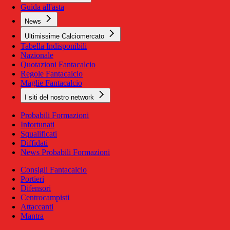
Guida all'asta
News
Ultimissime Calciomercato
Tabella Indisponibili
Nazionale
Quotazioni Fantacalcio
Regole Fantacalcio
Maglie Fantacalcio
I siti del nostro network
Probabili Formazioni
Infortunati
Squalificati
Diffidati
News Probabili Formazioni
Consigli Fantacalcio
Portieri
Difensori
Centrocampisti
Attaccanti
Mantra