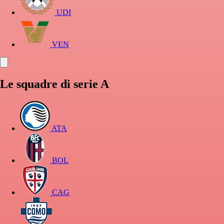
UDI
VEN
Le squadre di serie A
ATA
BOL
CAG