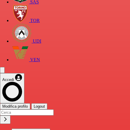
SAS
TOR
UDI
VEN
Accedi
Modifica profilo
Logout