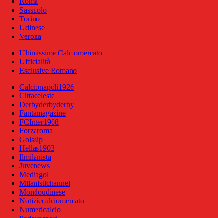
Roma
Sassuolo
Torino
Udinese
Verona
Ultimissime Calciomercato
Ufficialità
Esclusive Romano
Calcionapoli1926
Cittaceleste
Derbyderbyderby
Fantamagazine
FCInter1908
Forzaroma
Golssip
Hellas1903
Ilmilanista
Juvenews
Mediagol
Milanistichannel
Mondoudinese
Notiziecalciomercato
Numericalcio