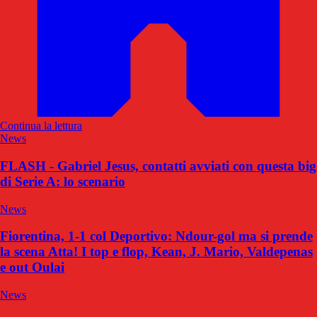
Continua la lettura
News
FLASH - Gabriel Jesus, contatti avviati con questa big
di Serie A: lo scenario
News
Fiorentina, 1-1 col Deportivo: Ndour-gol ma si prende
la scena Atta! I top e flop, Kean, J. Mario, Valdepenas
e out Oulai
News