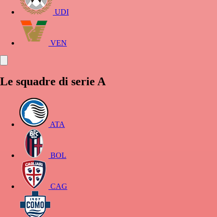
UDI
VEN
Le squadre di serie A
ATA
BOL
CAG