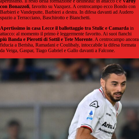
apertissimo. Il resto della formazione è delineata: in attacco c'è
Vardy
con Bonazzoli
, favorito su Vazquez. A centrocampo ecco Bondo con
Barbieri e Vandeputte, Barbieri a destra. In difesa davanti ad Audero
spazio a Terracciano, Baschirotto e Bianchetti.
Apertissimo in casa Lecce il ballottaggio tra Stulic e Camarda
in
attacco: al momento il primo è leggermente favorito. Ai suoi fianchi
più Banda e Pierotti di Sottil e Tete Morente
. A centrocampo ancora
fiducia a Berisha, Ramadani e Coulibaly, intoccabile la difesa formata
da Veiga, Gaspar, Tiago Gabriel e Gallo davanti a Falcone.