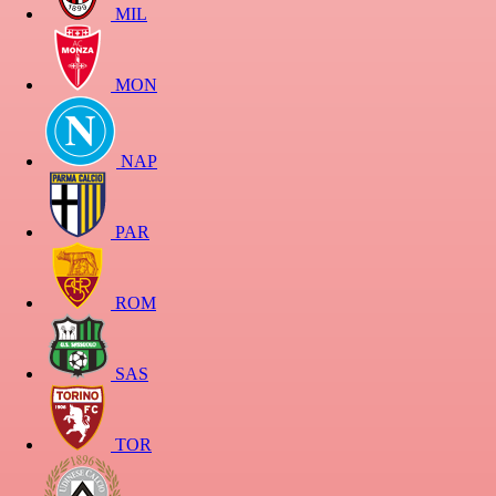
MIL
MON
NAP
PAR
ROM
SAS
TOR