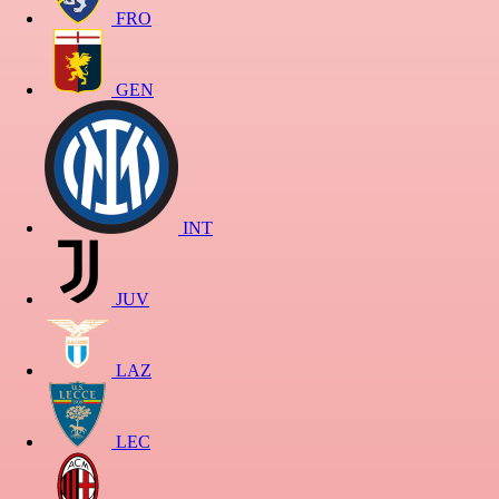
FRO
GEN
INT
JUV
LAZ
LEC