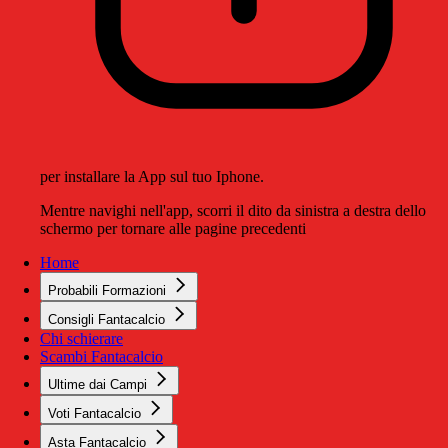
per installare la App sul tuo Iphone.
Mentre navighi nell'app, scorri il dito da sinistra a destra dello
schermo per tornare alle pagine precedenti
Home
Probabili Formazioni
Consigli Fantacalcio
Chi schierare
Scambi Fantacalcio
Ultime dai Campi
Voti Fantacalcio
Asta Fantacalcio