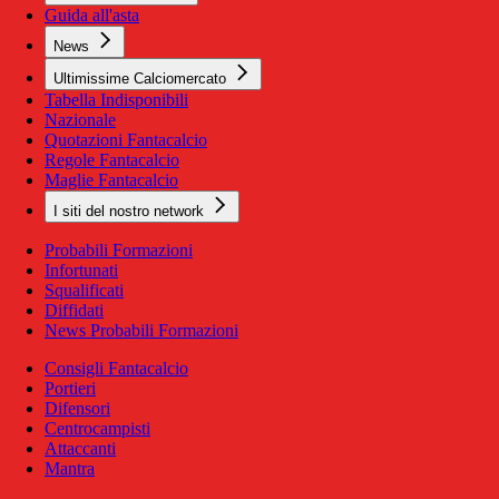
Guida all'asta
News
Ultimissime Calciomercato
Tabella Indisponibili
Nazionale
Quotazioni Fantacalcio
Regole Fantacalcio
Maglie Fantacalcio
I siti del nostro network
Probabili Formazioni
Infortunati
Squalificati
Diffidati
News Probabili Formazioni
Consigli Fantacalcio
Portieri
Difensori
Centrocampisti
Attaccanti
Mantra