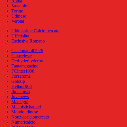
Roma
Sassuolo
Torino
Udinese
Verona
Ultimissime Calciomercato
Ufficialità
Esclusive Romano
Calcionapoli1926
Cittaceleste
Derbyderbyderby
Fantamagazine
FCInter1908
Forzaroma
Golssip
Hellas1903
Ilmilanista
Juvenews
Mediagol
Milanistichannel
Mondoudinese
Notiziecalciomercato
Numericalcio