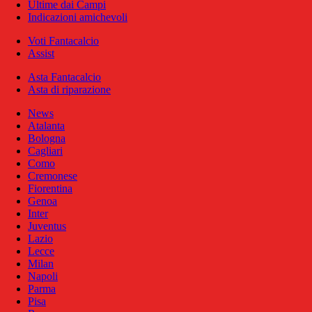
Ultime dai Campi
Indicazioni amichevoli
Voti Fantacalcio
Assist
Asta Fantacalcio
Asta di riparazione
News
Atalanta
Bologna
Cagliari
Como
Cremonese
Fiorentina
Genoa
Inter
Juventus
Lazio
Lecce
Milan
Napoli
Parma
Pisa