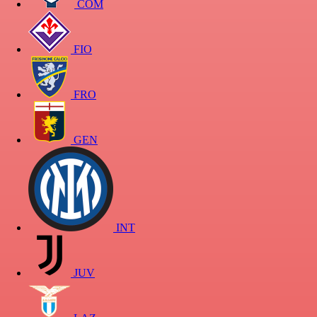
COM
FIO
FRO
GEN
INT
JUV