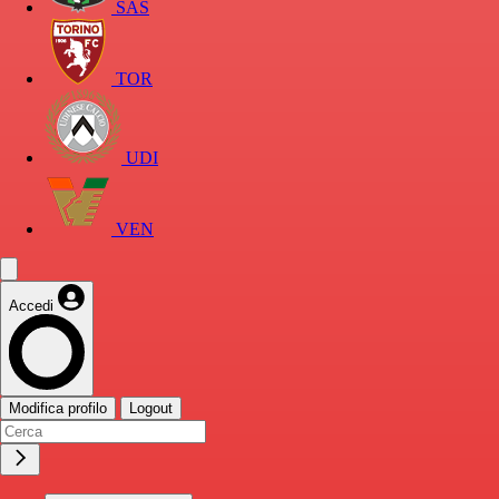
SAS
TOR
UDI
VEN
Accedi
Modifica profilo
Logout