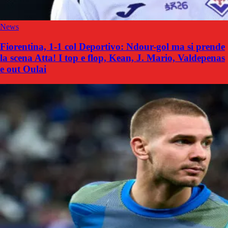
News
Fiorentina, 1-1 col Deportivo: Ndour-gol ma si prende
la scena Atta! I top e flop, Kean, J. Mario, Valdepenas
e out Oulai