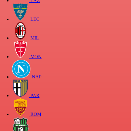
LAZ
LEC
MIL
MON
NAP
PAR
ROM