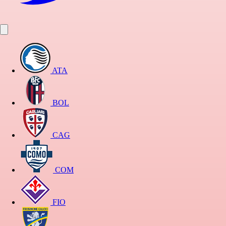
ATA
BOL
CAG
COM
FIO