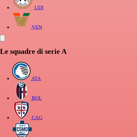
UDI
VEN
Le squadre di serie A
ATA
BOL
CAG