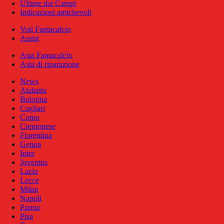
Ultime dai Campi
Indicazioni amichevoli
Voti Fantacalcio
Assist
Asta Fantacalcio
Asta di riparazione
News
Atalanta
Bologna
Cagliari
Como
Cremonese
Fiorentina
Genoa
Inter
Juventus
Lazio
Lecce
Milan
Napoli
Parma
Pisa