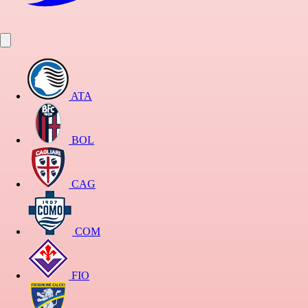
ATA
BOL
CAG
COM
FIO