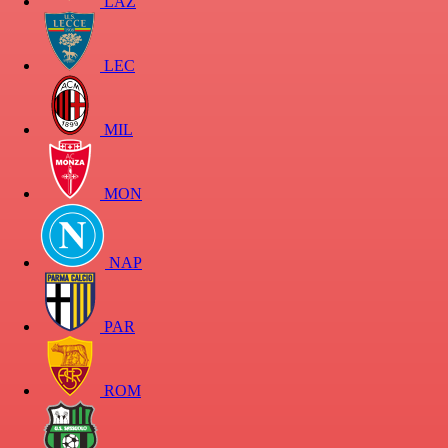
LAZ
LEC
MIL
MON
NAP
PAR
ROM