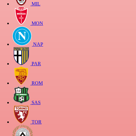
MIL
MON
NAP
PAR
ROM
SAS
TOR