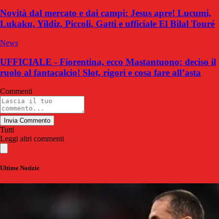
Novità dal mercato e dai campi: Jesus apre! Lucumi,
Lukaku, Yildiz, Piccoli, Gatti e ufficiale El Bilal Touré
News
UFFICIALE - Fiorentina, ecco Mastantuono: deciso il
ruolo al fantacalcio! Slot, rigori e cosa fare all’asta
Commenti
Invia Commento
Tutti
Leggi altri commenti
Ultime Notizie