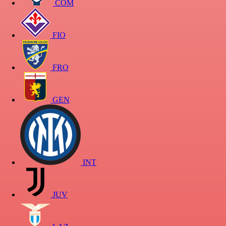
COM
FIO
FRO
GEN
INT
JUV