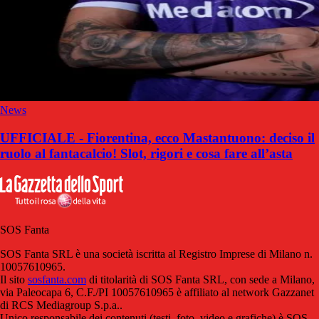
News
UFFICIALE - Fiorentina, ecco Mastantuono: deciso il
ruolo al fantacalcio! Slot, rigori e cosa fare all’asta
SOS Fanta
SOS Fanta SRL è una società iscritta al Registro Imprese di Milano n.
10057610965.
Il sito
sosfanta.com
di titolarità di SOS Fanta SRL, con sede a Milano,
via Paleocapa 6, C.F./PI 10057610965 è affiliato al network Gazzanet
di RCS Mediagroup S.p.a..
Unico responsabile dei contenuti (testi, foto, video e grafiche) è SOS