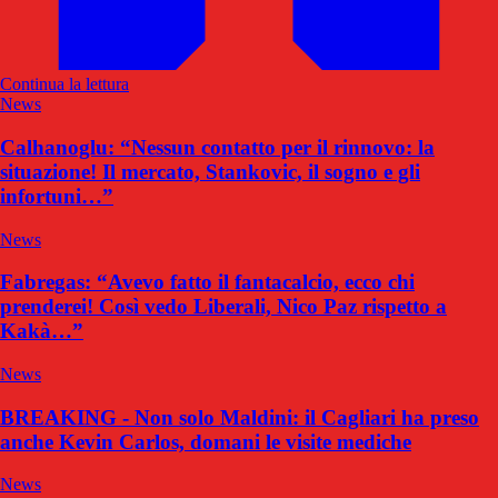
Continua la lettura
News
Calhanoglu: “Nessun contatto per il rinnovo: la
situazione! Il mercato, Stankovic, il sogno e gli
infortuni…”
News
Fabregas: “Avevo fatto il fantacalcio, ecco chi
prenderei! Così vedo Liberali, Nico Paz rispetto a
Kakà…”
News
BREAKING - Non solo Maldini: il Cagliari ha preso
anche Kevin Carlos, domani le visite mediche
News