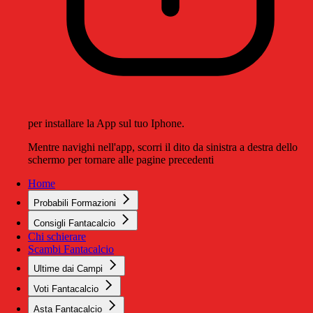
per installare la App sul tuo Iphone.
Mentre navighi nell'app, scorri il dito da sinistra a destra dello
schermo per tornare alle pagine precedenti
Home
Probabili Formazioni
Consigli Fantacalcio
Chi schierare
Scambi Fantacalcio
Ultime dai Campi
Voti Fantacalcio
Asta Fantacalcio