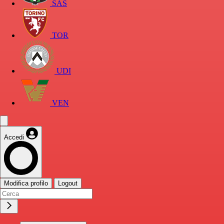
SAS
TOR
UDI
VEN
Accedi
Modifica profilo
Logout