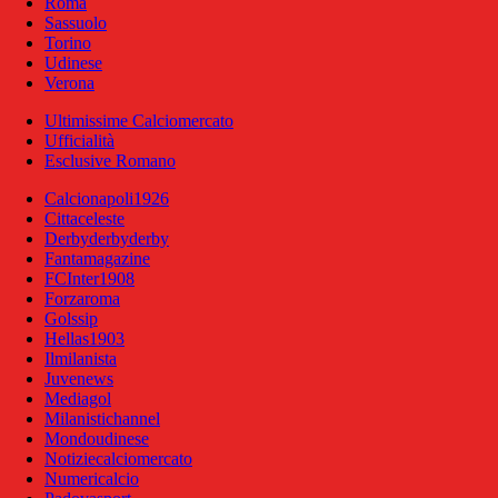
Roma
Sassuolo
Torino
Udinese
Verona
Ultimissime Calciomercato
Ufficialità
Esclusive Romano
Calcionapoli1926
Cittaceleste
Derbyderbyderby
Fantamagazine
FCInter1908
Forzaroma
Golssip
Hellas1903
Ilmilanista
Juvenews
Mediagol
Milanistichannel
Mondoudinese
Notiziecalciomercato
Numericalcio