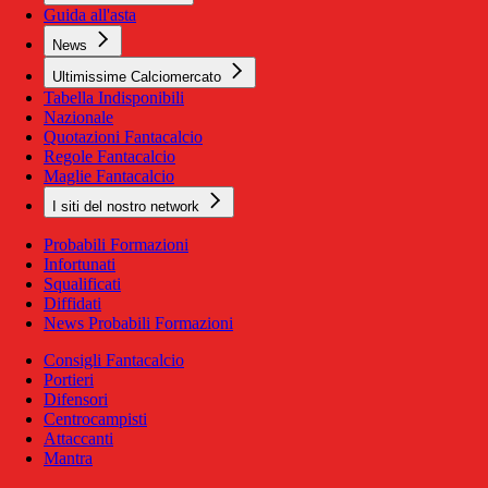
Guida all'asta
News
Ultimissime Calciomercato
Tabella Indisponibili
Nazionale
Quotazioni Fantacalcio
Regole Fantacalcio
Maglie Fantacalcio
I siti del nostro network
Probabili Formazioni
Infortunati
Squalificati
Diffidati
News Probabili Formazioni
Consigli Fantacalcio
Portieri
Difensori
Centrocampisti
Attaccanti
Mantra