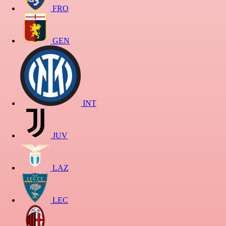
FRO
GEN
INT
JUV
LAZ
LEC