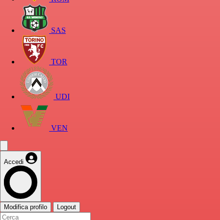
SAS
TOR
UDI
VEN
Accedi
Modifica profilo
Logout