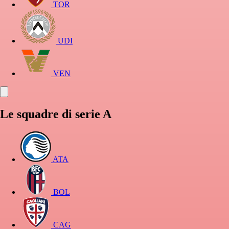
TOR
UDI
VEN
Le squadre di serie A
ATA
BOL
CAG