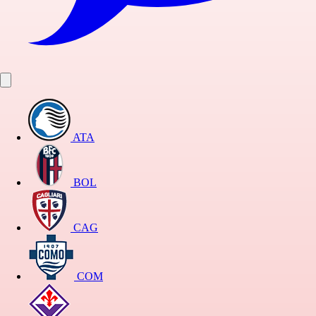
ATA
BOL
CAG
COM