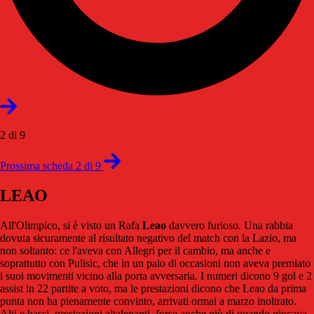
2 di 9
Prossima scheda 2 di 9
LEAO
All'Olimpico, si è visto un Rafa
Leao
davvero furioso. Una rabbia
dovuta sicuramente al risultato negativo del match con la Lazio, ma
non soltanto: ce l'aveva con Allegri per il cambio, ma anche e
soprattutto con Pulisic, che in un paio di occasioni non aveva premiato
i suoi movimenti vicino alla porta avversaria. I numeri dicono 9 gol e 2
assist in 22 partite a voto, ma le prestazioni dicono che Leao da prima
punta non ha pienamente convinto, arrivati ormai a marzo inoltrato.
Alti e bassi, prestazioni altalenanti, forse anche più di quando giocava