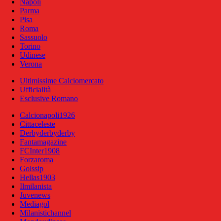
Napoli
Parma
Pisa
Roma
Sassuolo
Torino
Udinese
Verona
Ultimissime Calciomercato
Ufficialità
Esclusive Romano
Calcionapoli1926
Cittaceleste
Derbyderbyderby
Fantamagazine
FCInter1908
Forzaroma
Golssip
Hellas1903
Ilmilanista
Juvenews
Mediagol
Milanistichannel