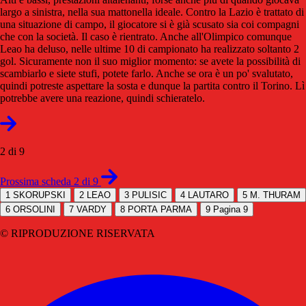
largo a sinistra, nella sua mattonella ideale. Contro la Lazio è trattato di
una situazione di campo, il giocatore si è già scusato sia coi compagni
che con la società. Il caso è rientrato. Anche all'Olimpico comunque
Leao ha deluso, nelle ultime 10 di campionato ha realizzato soltanto 2
gol. Sicuramente non il suo miglior momento: se avete la possibilità di
scambiarlo e siete stufi, potete farlo. Anche se ora è un po' svalutato,
quindi potreste aspettare la sosta e dunque la partita contro il Torino. Lì
potrebbe avere una reazione, quindi schieratelo.
2 di 9
Prossima scheda 2 di 9
1
SKORUPSKI
2
LEAO
3
PULISIC
4
LAUTARO
5
M. THURAM
6
ORSOLINI
7
VARDY
8
PORTA PARMA
9
Pagina 9
© RIPRODUZIONE RISERVATA