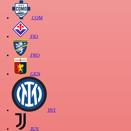
COM
FIO
FRO
GEN
INT
JUV