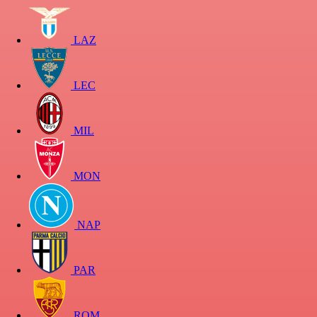
LAZ
LEC
MIL
MON
NAP
PAR
ROM