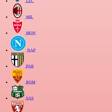
LEC
MIL
MON
NAP
PAR
ROM
SAS