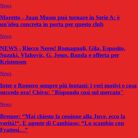
News
Moretto - Juan Musso può tornare in Serie A: è
un'idea concreta in porta per questo club
News
NEWS - Riecco Neres! Romagnoli, Gila, Esposito,
Suzuki, Vlahovic, G. Jesus, Banda e offerta per
Kristensen
News
Inter e Romero sempre più lontani: i veri motivi e cosa
succede ora! Chivu: "Rispondo così sul mercato"
News
Bremer: “Mai chiesto la cessione alla Juve, ecco la
verità!“. E agente di Cambiaso: “Lo scambio con
Frattesi…”