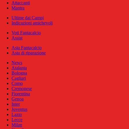
Attaccanti
Mantra
Ultime dai Campi
Indicazioni amichevoli
Voti Fantacalcio
Assist
Asta Fantacalcio
Asta di riparazione
News
Atalanta
Bologna
Cagliari
Como
Cremonese
Fiorentina
Genoa
Inter
Juventus
Lazio
Lecce
Milan