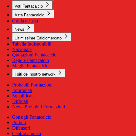
Voti Fantacalcio
Asta Fantacalcio
Guida all'asta
News
Ultimissime Calciomercato
Tabella Indisponibili
Nazionale
Quotazioni Fantacalcio
Regole Fantacalcio
Maglie Fantacalcio
I siti del nostro network
Probabili Formazioni
Infortunati
Squalificati
Diffidati
News Probabili Formazioni
Consigli Fantacalcio
Portieri
Difensori
Centrocampisti