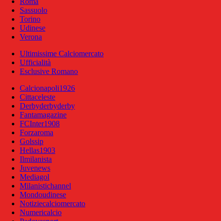
Roma
Sassuolo
Torino
Udinese
Verona
Ultimissime Calciomercato
Ufficialità
Esclusive Romano
Calcionapoli1926
Cittaceleste
Derbyderbyderby
Fantamagazine
FCInter1908
Forzaroma
Golssip
Hellas1903
Ilmilanista
Juvenews
Mediagol
Milanistichannel
Mondoudinese
Notiziecalciomercato
Numericalcio