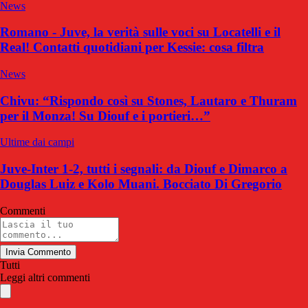
News
Romano - Juve, la verità sulle voci su Locatelli e il
Real! Contatti quotidiani per Kessie: cosa filtra
News
Chivu: “Rispondo così su Stones, Lautaro e Thuram
per il Monza! Su Diouf e i portieri…”
Ultime dai campi
Juve-Inter 1-2, tutti i segnali: da Diouf e Dimarco a
Douglas Luiz e Kolo Muani. Bocciato Di Gregorio
Commenti
Invia Commento
Tutti
Leggi altri commenti