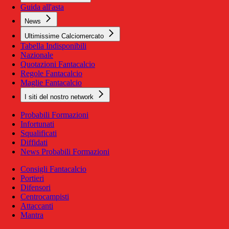
Guida all'asta
News
Ultimissime Calciomercato
Tabella Indisponibili
Nazionale
Quotazioni Fantacalcio
Regole Fantacalcio
Maglie Fantacalcio
I siti del nostro network
Probabili Formazioni
Infortunati
Squalificati
Diffidati
News Probabili Formazioni
Consigli Fantacalcio
Portieri
Difensori
Centrocampisti
Attaccanti
Mantra