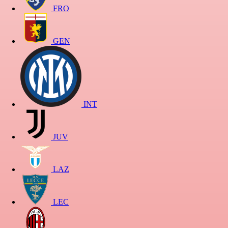
FRO
GEN
INT
JUV
LAZ
LEC