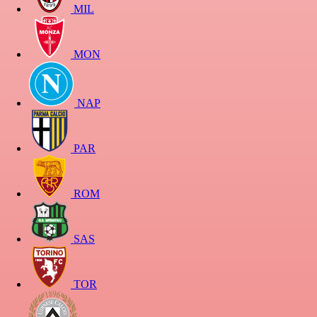
MIL
MON
NAP
PAR
ROM
SAS
TOR