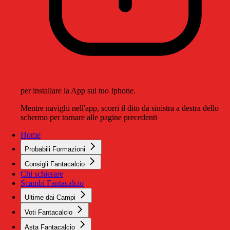
per installare la App sul tuo Iphone.
Mentre navighi nell'app, scorri il dito da sinistra a destra dello
schermo per tornare alle pagine precedenti
Home
Probabili Formazioni
Consigli Fantacalcio
Chi schierare
Scambi Fantacalcio
Ultime dai Campi
Voti Fantacalcio
Asta Fantacalcio