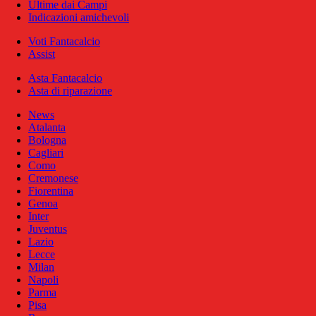
Ultime dai Campi
Indicazioni amichevoli
Voti Fantacalcio
Assist
Asta Fantacalcio
Asta di riparazione
News
Atalanta
Bologna
Cagliari
Como
Cremonese
Fiorentina
Genoa
Inter
Juventus
Lazio
Lecce
Milan
Napoli
Parma
Pisa