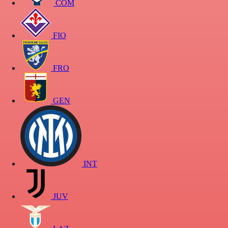
COM
FIO
FRO
GEN
INT
JUV