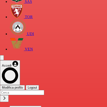
SAS
TOR
UDI
VEN
Accedi
Modifica profilo
Logout