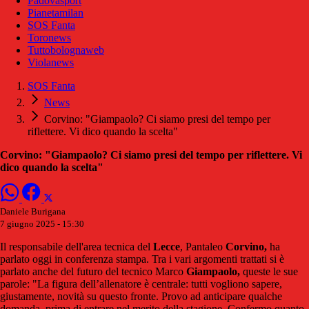
Padovasport
Pianetamilan
SOS Fanta
Toronews
Tuttobolognaweb
Violanews
SOS Fanta
News
Corvino: "Giampaolo? Ci siamo presi del tempo per
riflettere. Vi dico quando la scelta"
Corvino: "Giampaolo? Ci siamo presi del tempo per riflettere. Vi
dico quando la scelta"
Daniele Burigana
7 giugno 2025 - 15:30
Il responsabile dell'area tecnica del
Lecce
, Pantaleo
Corvino,
ha
parlato oggi in conferenza stampa. Tra i vari argomenti trattati si è
parlato anche del futuro del tecnico Marco
Giampaolo,
queste le sue
parole: "La figura dell’allenatore è centrale: tutti vogliono sapere,
giustamente, novità su questo fronte. Provo ad anticipare qualche
domanda, prima di entrare nel merito della stagione. Confermo quanto