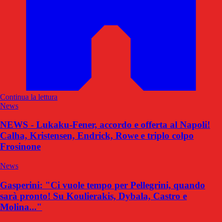
Continua la lettura
News
NEWS - Lukaku-Fener, accordo e offerta al Napoli!
Calha, Kristensen, Endrick, Rowe e triplo colpo
Frosinone
News
Gasperini: "Ci vuole tempo per Pellegrini, quando
sarà pronto! Su Koulierakis, Dybala, Castro e
Molina..."