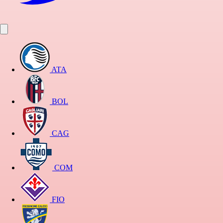
ATA
BOL
CAG
COM
FIO