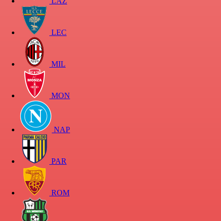
LAZ
LEC
MIL
MON
NAP
PAR
ROM