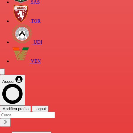
SAS
TOR
UDI
VEN
Accedi
Modifica profilo
Logout