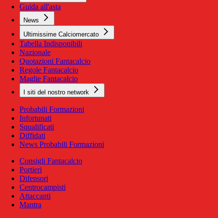
Guida all'asta
News
Ultimissime Calciomercato
Tabella Indisponibili
Nazionale
Quotazioni Fantacalcio
Regole Fantacalcio
Maglie Fantacalcio
I siti del nostro network
Probabili Formazioni
Infortunati
Squalificati
Diffidati
News Probabili Formazioni
Consigli Fantacalcio
Portieri
Difensori
Centrocampisti
Attaccanti
Mantra