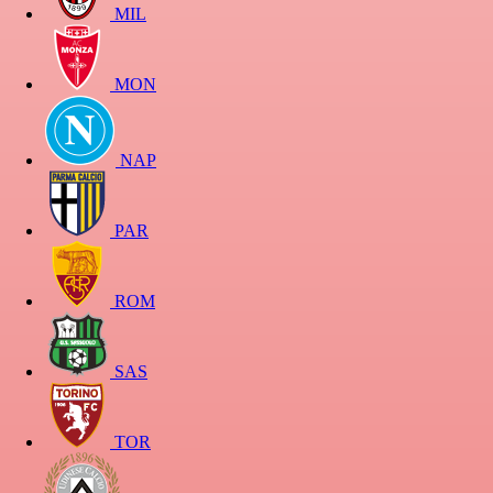
MIL
MON
NAP
PAR
ROM
SAS
TOR