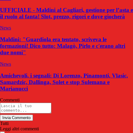
UFFICIALE - Maldini al Cagliari, gestione per l’asta e
il ruolo al fanta! Slot, prezzo, rigori e dove giocherà
News
Maldini: "Guardiola era tentato, scriveva le
formazioni! Dico tutto: Malagò, Pirlo e c'erano altri
due nomi"
News
Amichevoli, i segnali: Di Lorenzo, Pinamonti, Vlasic,
Samardzic, Dallinga, Solet e stop Sulemana e
Marianucci
Commenti
Invia Commento
Tutti
Leggi altri commenti