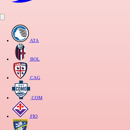
ATA
BOL
CAG
COM
FIO