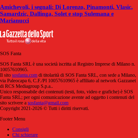
Amichevoli, i segnali: Di Lorenzo, Pinamonti, Vlasic,
Samardzic, Dallinga, Solet e stop Sulemana e
Marianucci
SOS Fanta
SOS Fanta SRL è una società iscritta al Registro Imprese di Milano n.
10057610965.
Il sito
sosfanta.com
di titolarità di SOS Fanta SRL, con sede a Milano,
via Paleocapa 6, C.F./PI 10057610965 è affiliato al network Gazzanet
di RCS Mediagroup S.p.a..
Unico responsabile dei contenuti (testi, foto, video e grafiche) è SOS
Fanta SRL; per ogni comunicazione avente ad oggetto i contenuti del
sito scrivere a
sosfanta@gmail.com
Copyright 2021-2026 © Tutti i diritti riservati.
Footer Menu
Consigli
Chi schierare