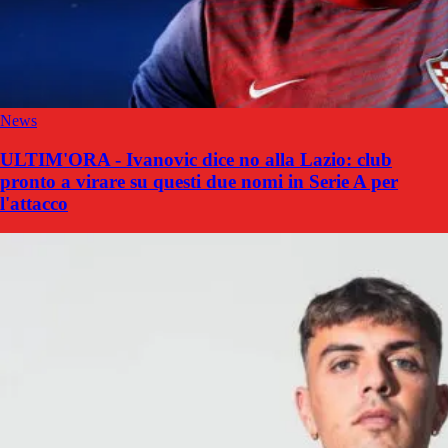
News
ULTIM'ORA - Ivanovic dice no alla Lazio: club
pronto a virare su questi due nomi in Serie A per
l'attacco