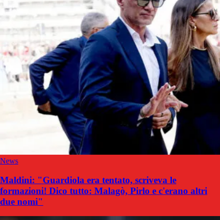
News
Maldini: "Guardiola era tentato, scriveva le
formazioni! Dico tutto: Malagò, Pirlo e c'erano altri
due nomi"