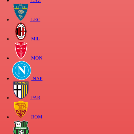
LAZ
LEC
MIL
MON
NAP
PAR
ROM