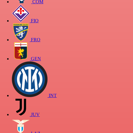
COM
FIO
FRO
GEN
INT
JUV