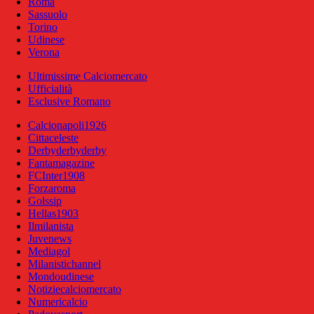
Roma
Sassuolo
Torino
Udinese
Verona
Ultimissime Calciomercato
Ufficialità
Esclusive Romano
Calcionapoli1926
Cittaceleste
Derbyderbyderby
Fantamagazine
FCInter1908
Forzaroma
Golssip
Hellas1903
Ilmilanista
Juvenews
Mediagol
Milanistichannel
Mondoudinese
Notiziecalciomercato
Numericalcio