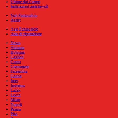
Ultime dai Campi
Indicazioni amichevoli
Voti Fantacalcio
Assist
Asta Fantacalcio
Asta di riparazione
News
Atalanta
Bologna
Cagliari
Como
Cremonese
Fiorentina
Genoa
Inter
Juventus
Lazio
Lecce
Milan
Napoli
Parma
Pisa