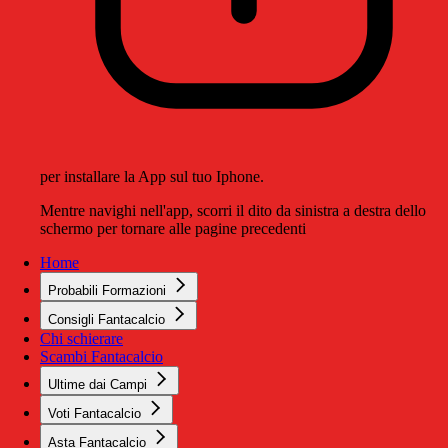
per installare la App sul tuo Iphone.
Mentre navighi nell'app, scorri il dito da sinistra a destra dello
schermo per tornare alle pagine precedenti
Home
Probabili Formazioni
Consigli Fantacalcio
Chi schierare
Scambi Fantacalcio
Ultime dai Campi
Voti Fantacalcio
Asta Fantacalcio