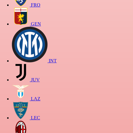
FRO
GEN
INT
JUV
LAZ
LEC