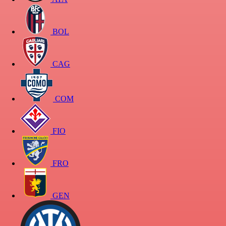
BOL
CAG
COM
FIO
FRO
GEN