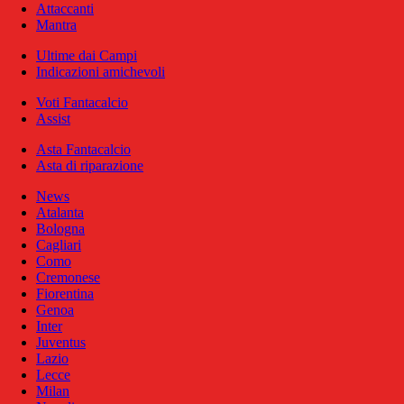
Attaccanti
Mantra
Ultime dai Campi
Indicazioni amichevoli
Voti Fantacalcio
Assist
Asta Fantacalcio
Asta di riparazione
News
Atalanta
Bologna
Cagliari
Como
Cremonese
Fiorentina
Genoa
Inter
Juventus
Lazio
Lecce
Milan