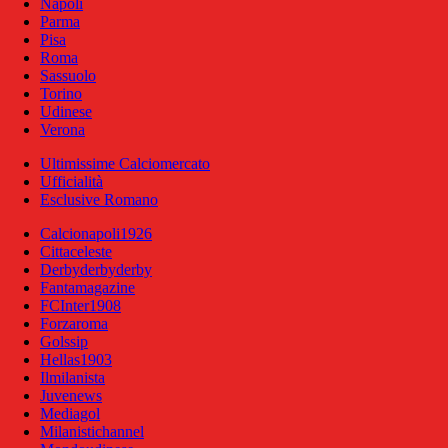
Napoli
Parma
Pisa
Roma
Sassuolo
Torino
Udinese
Verona
Ultimissime Calciomercato
Ufficialità
Esclusive Romano
Calcionapoli1926
Cittaceleste
Derbyderbyderby
Fantamagazine
FCInter1908
Forzaroma
Golssip
Hellas1903
Ilmilanista
Juvenews
Mediagol
Milanistichannel