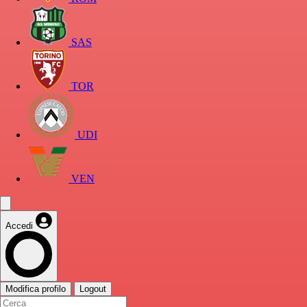
SAS
TOR
UDI
VEN
Accedi
Modifica profilo
Logout