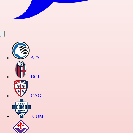
ATA
BOL
CAG
COM