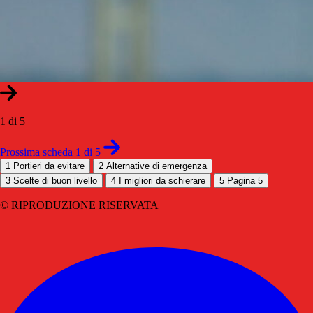
1 di 5
Prossima scheda 1 di 5
1
Portieri da evitare
2
Alternative di emergenza
3
Scelte di buon livello
4
I migliori da schierare
5
Pagina 5
© RIPRODUZIONE RISERVATA