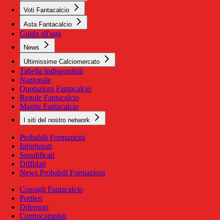
Voti Fantacalcio
Asta Fantacalcio
Guida all'asta
News
Ultimissime Calciomercato
Tabella Indisponibili
Nazionale
Quotazioni Fantacalcio
Regole Fantacalcio
Maglie Fantacalcio
I siti del nostro network
Probabili Formazioni
Infortunati
Squalificati
Diffidati
News Probabili Formazioni
Consigli Fantacalcio
Portieri
Difensori
Centrocampisti