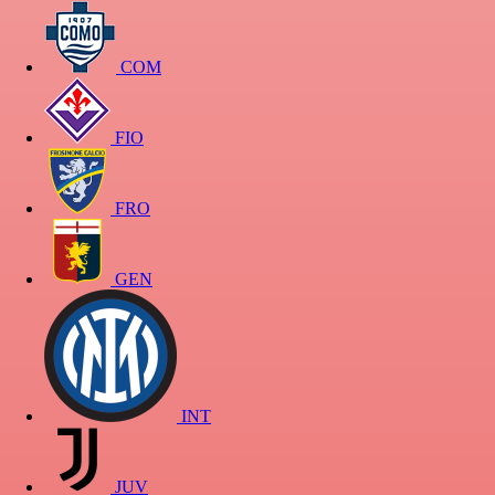
COM
FIO
FRO
GEN
INT
JUV