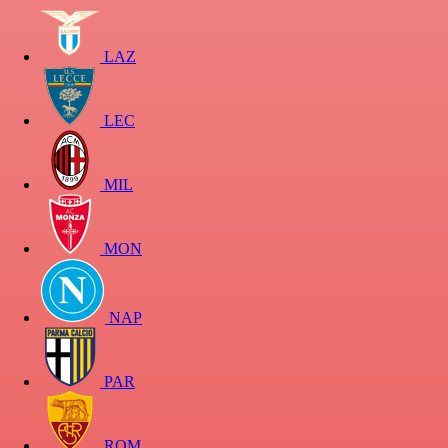
LAZ
LEC
MIL
MON
NAP
PAR
ROM