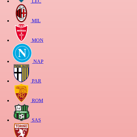
LEC
MIL
MON
NAP
PAR
ROM
SAS