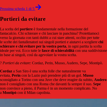
Prossima scheda 1 di 5
Portieri da evitare
La scelta del
portiere
è fondamentale nella formazione del
fantacalcio. Chi schierare e chi lasciare in panchina? Proiettiamoci
verso la giornata con tanti dubbi a cui stare attenti, occhio per tutte
le scelte dei fantallenatori sui singoli portieri e aiutarvi a scegliere
chi
schierare e chi evitare per la vostra porta
, in ogni partita la scelta
ideale per voi. Ecco tutte le
fasce di
schierabilità
con una suddivisione
in base ai singoli, così da agevolare la vostra scelta.
?
Portieri da evitare
: Cordaz, Perin, Musso, Audero, Sepe, Montipò.
Cordaz
a San Siro è una scelta folle che naturalmente va
evitata,
Perin
con la Lazio può prendere più di un gol.
Musso
sconsigliato a Torino con una Juve che deve reagire da subito,
Audero
non è consigliato con una Roma che davanti fa sempre il suo.
Sepe
non convince a pieno, il Parma è in un momento complicato. No
a
Montipò
con il Milan capolista.