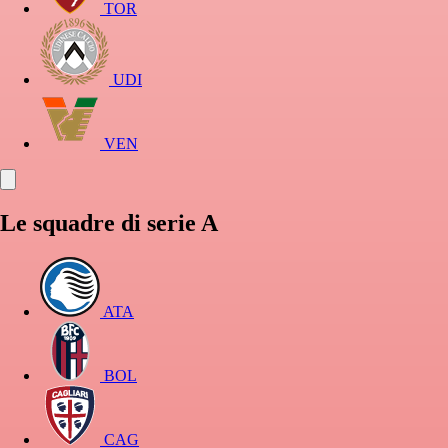
TOR
UDI
VEN
Le squadre di serie A
ATA
BOL
CAG