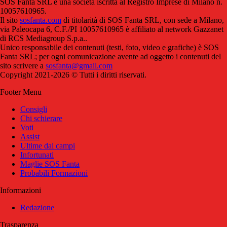
SOS Fanta SRL è una società iscritta al Registro Imprese di Milano n.
10057610965.
Il sito
sosfanta.com
di titolarità di SOS Fanta SRL, con sede a Milano,
via Paleocapa 6, C.F./PI 10057610965 è affiliato al network Gazzanet
di RCS Mediagroup S.p.a..
Unico responsabile dei contenuti (testi, foto, video e grafiche) è SOS
Fanta SRL; per ogni comunicazione avente ad oggetto i contenuti del
sito scrivere a
sosfanta@gmail.com
Copyright 2021-2026 © Tutti i diritti riservati.
Footer Menu
Consigli
Chi schierare
Voti
Assist
Ultime dai campi
Infortunati
Maglie SOS Fanta
Probabili Formazioni
Informazioni
Redazione
Trasparenza