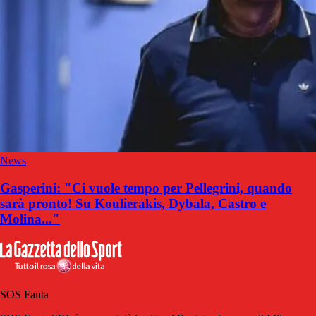
News
Gasperini: "Ci vuole tempo per Pellegrini, quando
sarà pronto! Su Koulierakis, Dybala, Castro e
Molina..."
SOS Fanta