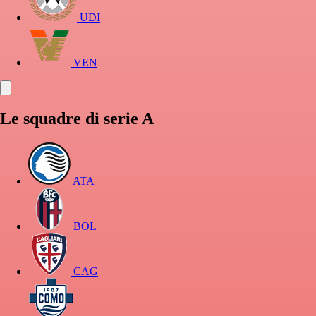
UDI
VEN
Le squadre di serie A
ATA
BOL
CAG