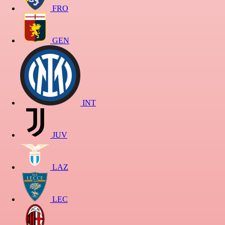
FRO
GEN
INT
JUV
LAZ
LEC