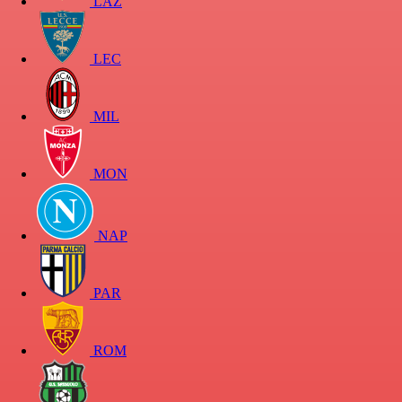
LAZ
LEC
MIL
MON
NAP
PAR
ROM