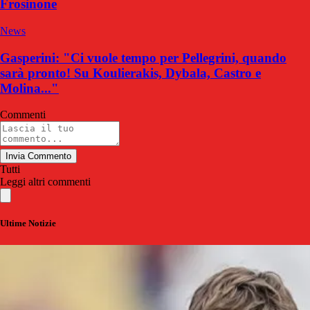
Frosinone
News
Gasperini: "Ci vuole tempo per Pellegrini, quando
sarà pronto! Su Koulierakis, Dybala, Castro e
Molina..."
Commenti
Invia Commento
Tutti
Leggi altri commenti
Ultime Notizie