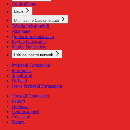
Guida all'asta
News
Ultimissime Calciomercato
Tabella Indisponibili
Nazionale
Quotazioni Fantacalcio
Regole Fantacalcio
Maglie Fantacalcio
I siti del nostro network
Probabili Formazioni
Infortunati
Squalificati
Diffidati
News Probabili Formazioni
Consigli Fantacalcio
Portieri
Difensori
Centrocampisti
Attaccanti
Mantra