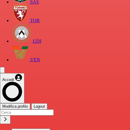
SAS
TOR
UDI
VEN
Accedi
Modifica profilo
Logout