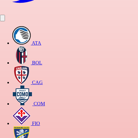
ATA
BOL
CAG
COM
FIO