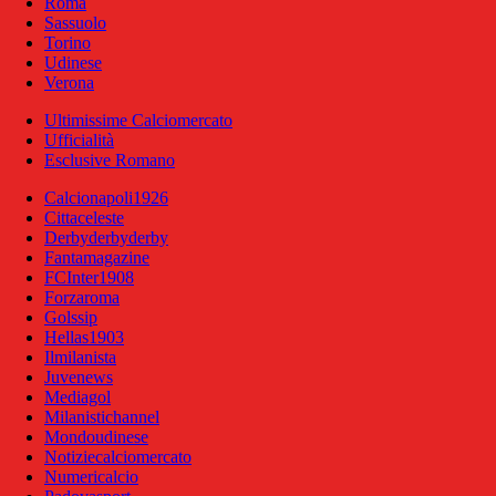
Roma
Sassuolo
Torino
Udinese
Verona
Ultimissime Calciomercato
Ufficialità
Esclusive Romano
Calcionapoli1926
Cittaceleste
Derbyderbyderby
Fantamagazine
FCInter1908
Forzaroma
Golssip
Hellas1903
Ilmilanista
Juvenews
Mediagol
Milanistichannel
Mondoudinese
Notiziecalciomercato
Numericalcio