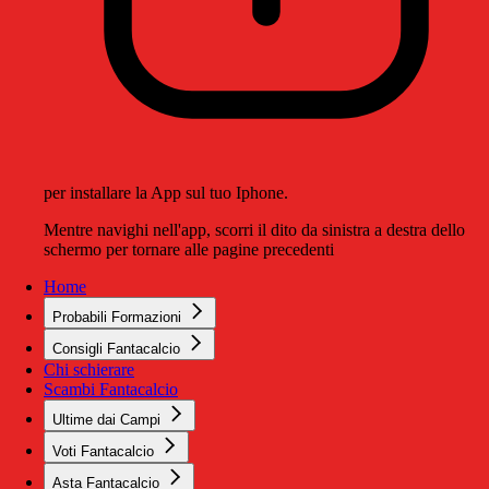
per installare la App sul tuo Iphone.
Mentre navighi nell'app, scorri il dito da sinistra a destra dello
schermo per tornare alle pagine precedenti
Home
Probabili Formazioni
Consigli Fantacalcio
Chi schierare
Scambi Fantacalcio
Ultime dai Campi
Voti Fantacalcio
Asta Fantacalcio