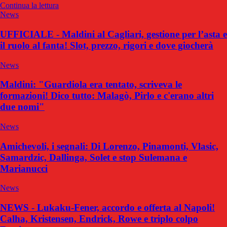
Continua la lettura
News
UFFICIALE - Maldini al Cagliari, gestione per l’asta e
il ruolo al fanta! Slot, prezzo, rigori e dove giocherà
News
Maldini: "Guardiola era tentato, scriveva le
formazioni! Dico tutto: Malagò, Pirlo e c'erano altri
due nomi"
News
Amichevoli, i segnali: Di Lorenzo, Pinamonti, Vlasic,
Samardzic, Dallinga, Solet e stop Sulemana e
Marianucci
News
NEWS - Lukaku-Fener, accordo e offerta al Napoli!
Calha, Kristensen, Endrick, Rowe e triplo colpo