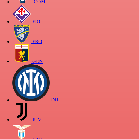
COM
FIO
FRO
GEN
INT
JUV