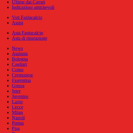
Ultime dai Campi
Indicazioni amichevoli
Voti Fantacalcio
Assist
Asta Fantacalcio
Asta di riparazione
News
Atalanta
Bologna
Cagliari
Como
Cremonese
Fiorentina
Genoa
Inter
Juventus
Lazio
Lecce
Milan
Napoli
Parma
Pisa