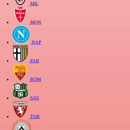
MIL
MON
NAP
PAR
ROM
SAS
TOR