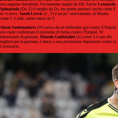
una stagione deludente. Ovviamente meglio da Dd. Anche
Leonardo
Spinazzola
(Ds, E) è meglio da Ds, ma potete pensarci anche come E
se vi serve.
Sandi
Lovric
(C, T) è un po’ sottovalutato, al Mantra
come C è utile, molto meno da T.
Alexis
Saelemaekers
(W) arriva da un bellissimo gol contro il Napoli,
ora vuole confermare il momento di forma contro l’Empoli. W
interessante di giornata.
Manolo Gabbiadini
(A) come A è uno dei
migliori per la giornata, è atteso a una prestazione importante contro la
Cremonese.