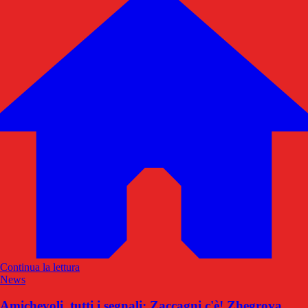
Continua la lettura
News
Amichevoli, tutti i segnali: Zaccagni c'è! Zhegrova,