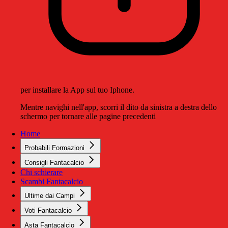
per installare la App sul tuo Iphone.
Mentre navighi nell'app, scorri il dito da sinistra a destra dello
schermo per tornare alle pagine precedenti
Home
Probabili Formazioni
Consigli Fantacalcio
Chi schierare
Scambi Fantacalcio
Ultime dai Campi
Voti Fantacalcio
Asta Fantacalcio