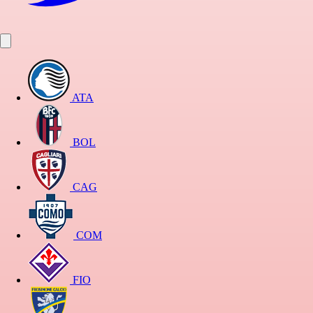
ATA
BOL
CAG
COM
FIO