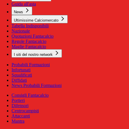
Guida all'asta
News
Ultimissime Calciomercato
Tabella Indisponibili
Nazionale
Quotazioni Fantacalcio
Regole Fantacalcio
Maglie Fantacalcio
I siti del nostro network
Probabili Formazioni
Infortunati
Squalificati
Diffidati
News Probabili Formazioni
Consigli Fantacalcio
Portieri
Difensori
Centrocampisti
Attaccanti
Mantra