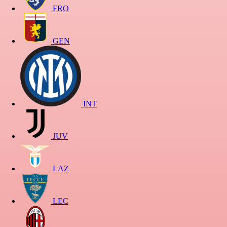
FRO
GEN
INT
JUV
LAZ
LEC