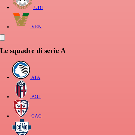
UDI
VEN
Le squadre di serie A
ATA
BOL
CAG