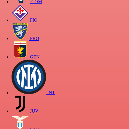
COM
FIO
FRO
GEN
INT
JUV