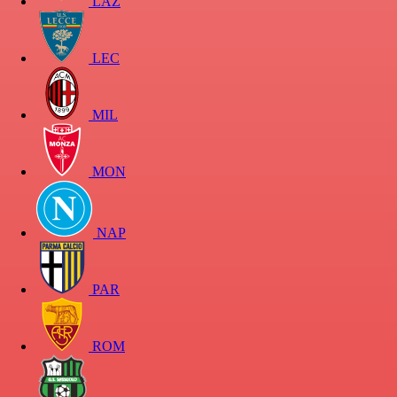
LAZ
LEC
MIL
MON
NAP
PAR
ROM