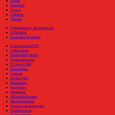
Roma
Sassuolo
Torino
Udinese
Verona
Ultimissime Calciomercato
Ufficialità
Esclusive Romano
Calcionapoli1926
Cittaceleste
Derbyderbyderby
Fantamagazine
FCInter1908
Forzaroma
Golssip
Hellas1903
Ilmilanista
Juvenews
Mediagol
Milanistichannel
Mondoudinese
Notiziecalciomercato
Numericalcio