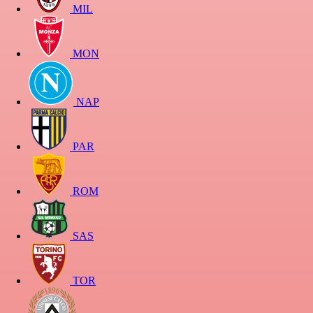
MIL
MON
NAP
PAR
ROM
SAS
TOR