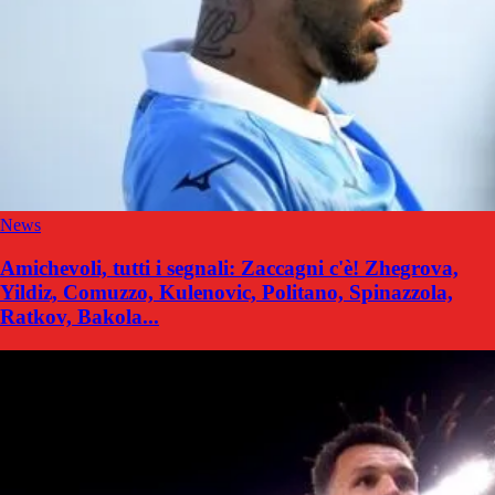
News
Amichevoli, tutti i segnali: Zaccagni c'è! Zhegrova,
Yildiz, Comuzzo, Kulenovic, Politano, Spinazzola,
Ratkov, Bakola...