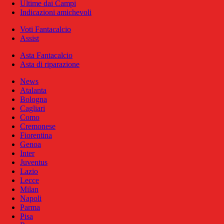
Ultime dai Campi
Indicazioni amichevoli
Voti Fantacalcio
Assist
Asta Fantacalcio
Asta di riparazione
News
Atalanta
Bologna
Cagliari
Como
Cremonese
Fiorentina
Genoa
Inter
Juventus
Lazio
Lecce
Milan
Napoli
Parma
Pisa