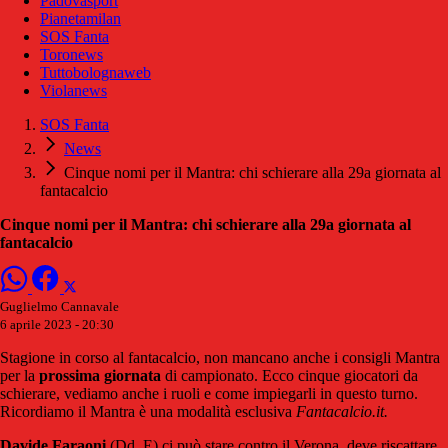
Padovasport
Pianetamilan
SOS Fanta
Toronews
Tuttobolognaweb
Violanews
SOS Fanta
News
Cinque nomi per il Mantra: chi schierare alla 29a giornata al
fantacalcio
Cinque nomi per il Mantra: chi schierare alla 29a giornata al
fantacalcio
Guglielmo Cannavale
6 aprile 2023 - 20:30
Stagione in corso al fantacalcio, non mancano anche i consigli Mantra
per la
prossima
giornata
di campionato. Ecco cinque giocatori da
schierare, vediamo anche i ruoli e come impiegarli in questo turno.
Ricordiamo il Mantra è una modalità esclusiva
Fantacalcio.it.
Davide Faraoni
(Dd, E) ci può stare contro il Verona, deve riscattare