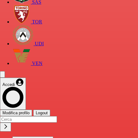
SAS
TOR
UDI
VEN
Accedi
Modifica profilo
Logout