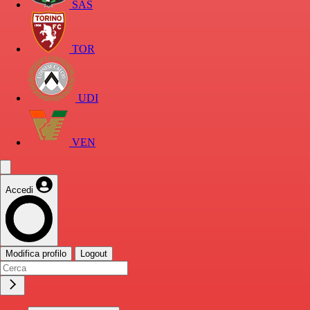
SAS
TOR
UDI
VEN
Accedi
Modifica profilo
Logout