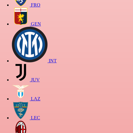
FRO
GEN
INT
JUV
LAZ
LEC