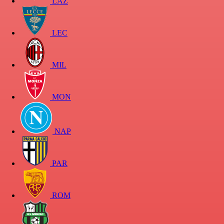
LAZ
LEC
MIL
MON
NAP
PAR
ROM