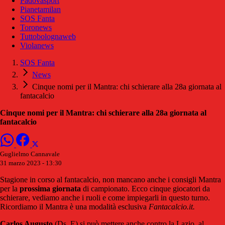
Padovasport
Pianetamilan
SOS Fanta
Toronews
Tuttobolognaweb
Violanews
SOS Fanta
News
Cinque nomi per il Mantra: chi schierare alla 28a giornata al
fantacalcio
Cinque nomi per il Mantra: chi schierare alla 28a giornata al
fantacalcio
Guglielmo Cannavale
31 marzo 2023 - 13:30
Stagione in corso al fantacalcio, non mancano anche i consigli Mantra
per la
prossima
giornata
di campionato. Ecco cinque giocatori da
schierare, vediamo anche i ruoli e come impiegarli in questo turno.
Ricordiamo il Mantra è una modalità esclusiva
Fantacalcio.it.
Carlos Augusto
(Ds, E) si può mettere anche contro la Lazio, al