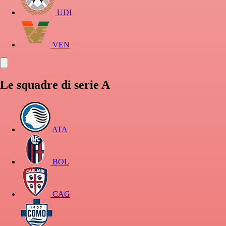
UDI
VEN
Le squadre di serie A
ATA
BOL
CAG