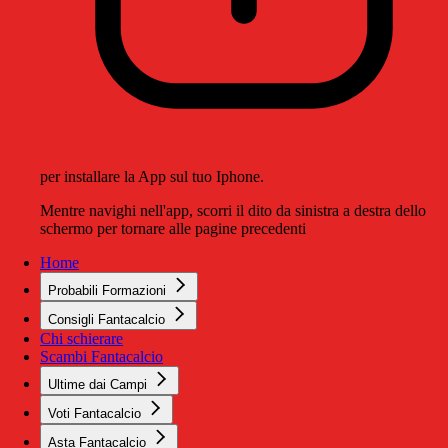
per installare la App sul tuo Iphone.
Mentre navighi nell'app, scorri il dito da sinistra a destra dello
schermo per tornare alle pagine precedenti
Home
Probabili Formazioni
Consigli Fantacalcio
Chi schierare
Scambi Fantacalcio
Ultime dai Campi
Voti Fantacalcio
Asta Fantacalcio