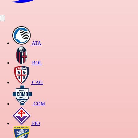
ATA
BOL
CAG
COM
FIO