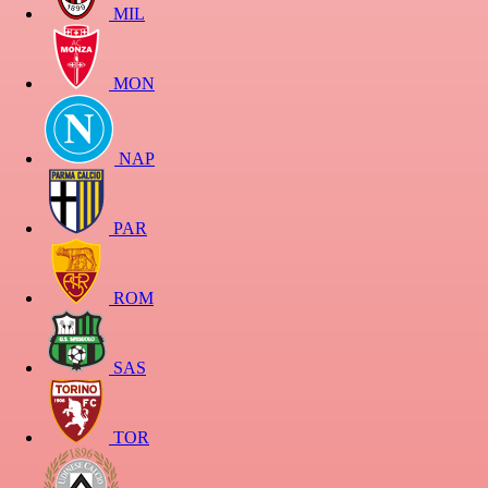
MIL
MON
NAP
PAR
ROM
SAS
TOR