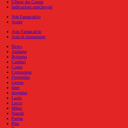
Ultime dai Campi
Indicazioni amichevoli
Voti Fantacalcio
Assist
Asta Fantacalcio
Asta di riparazione
News
Atalanta
Bologna
Cagliari
Como
Cremonese
Fiorentina
Genoa
Inter
Juventus
Lazio
Lecce
Milan
Napoli
Parma
Pisa