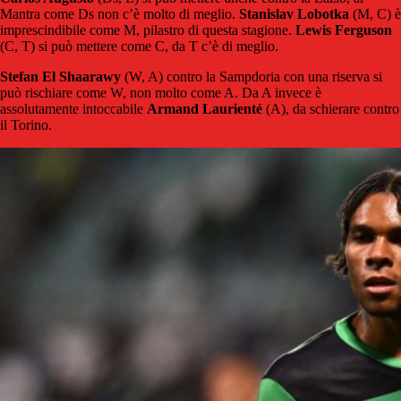
Mantra come Ds non c’è molto di meglio.
Stanislav Lobotka
(M, C) è
imprescindibile come M, pilastro di questa stagione.
Lewis
Ferguson
(C, T) si può mettere come C, da T c’è di meglio.
Stefan El Shaarawy
(W, A) contro la Sampdoria con una riserva si
può rischiare come W, non molto come A. Da A invece è
assolutamente intoccabile
Armand
Laurienté
(A), da schierare contro
il Torino.