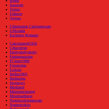
Roma
Sassuolo
Torino
Udinese
Verona
Ultimissime Calciomercato
Ufficialità
Esclusive Romano
Calcionapoli1926
Cittaceleste
Derbyderbyderby
Fantamagazine
FCInter1908
Forzaroma
Golssip
Hellas1903
Ilmilanista
Juvenews
Mediagol
Milanistichannel
Mondoudinese
Notiziecalciomercato
Numericalcio