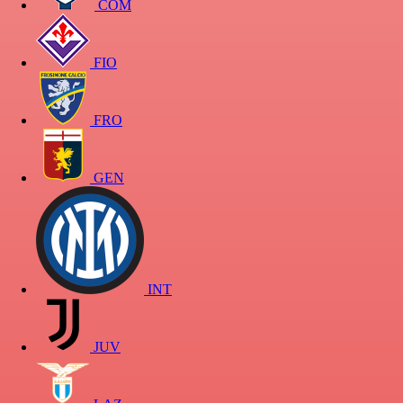
COM
FIO
FRO
GEN
INT
JUV