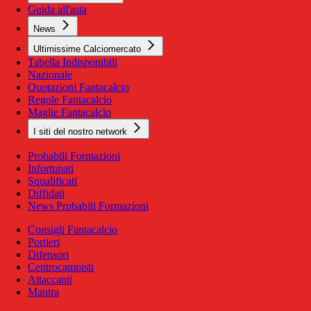
Guida all'asta
News
Ultimissime Calciomercato
Tabella Indisponibili
Nazionale
Quotazioni Fantacalcio
Regole Fantacalcio
Maglie Fantacalcio
I siti del nostro network
Probabili Formazioni
Infortunati
Squalificati
Diffidati
News Probabili Formazioni
Consigli Fantacalcio
Portieri
Difensori
Centrocampisti
Attaccanti
Mantra