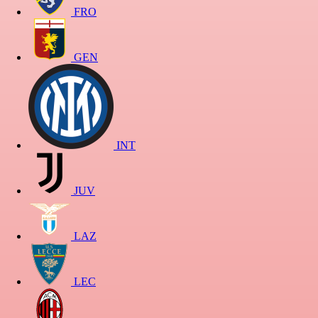
FRO
GEN
INT
JUV
LAZ
LEC