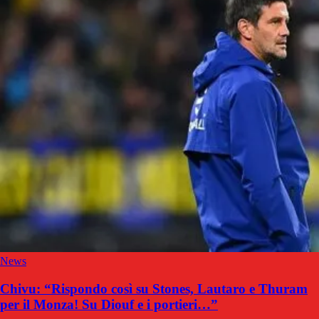
News
Chivu: “Rispondo così su Stones, Lautaro e Thuram
per il Monza! Su Diouf e i portieri…”