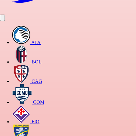
ATA
BOL
CAG
COM
FIO