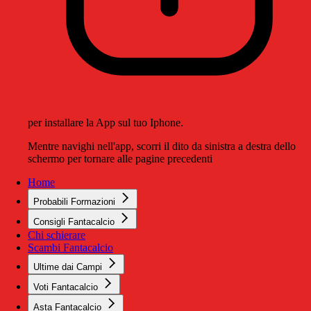
per installare la App sul tuo Iphone.
Mentre navighi nell'app, scorri il dito da sinistra a destra dello
schermo per tornare alle pagine precedenti
Home
Probabili Formazioni
Consigli Fantacalcio
Chi schierare
Scambi Fantacalcio
Ultime dai Campi
Voti Fantacalcio
Asta Fantacalcio