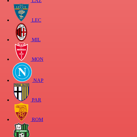
LAZ
LEC
MIL
MON
NAP
PAR
ROM