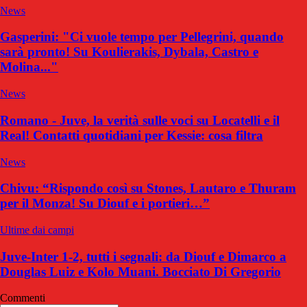
News
Gasperini: "Ci vuole tempo per Pellegrini, quando
sarà pronto! Su Koulierakis, Dybala, Castro e
Molina..."
News
Romano - Juve, la verità sulle voci su Locatelli e il
Real! Contatti quotidiani per Kessie: cosa filtra
News
Chivu: “Rispondo così su Stones, Lautaro e Thuram
per il Monza! Su Diouf e i portieri…”
Ultime dai campi
Juve-Inter 1-2, tutti i segnali: da Diouf e Dimarco a
Douglas Luiz e Kolo Muani. Bocciato Di Gregorio
Commenti