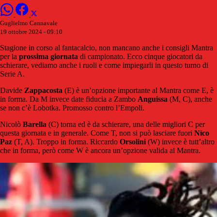
Guglielmo Cannavale
19 ottobre 2024 - 09:10
Stagione in corso al fantacalcio, non mancano anche i consigli Mantra
per la
prossima
giornata
di campionato. Ecco cinque giocatori da
schierare, vediamo anche i ruoli e come impiegarli in questo turno di
Serie A.
Davide
Zappacosta
(E) è un’opzione importante al Mantra come E, è
in forma. Da M invece date fiducia a Zambo
Anguissa
(M, C), anche
se non c’è Lobotka. Promosso contro l’Empoli.
Nicolò
Barella
(C) torna ed è da schierare, una delle migliori C per
questa giornata e in generale. Come T, non si può lasciare fuori
Nico
Paz
(T, A). Troppo in forma. Riccardo
Orsolini
(W) invece è tutt’altro
che in forma, però come W è ancora un’opzione valida al Mantra.