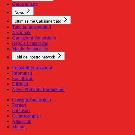
Guida all'asta
News
Ultimissime Calciomercato
Tabella Indisponibili
Nazionale
Quotazioni Fantacalcio
Regole Fantacalcio
Maglie Fantacalcio
I siti del nostro network
Probabili Formazioni
Infortunati
Squalificati
Diffidati
News Probabili Formazioni
Consigli Fantacalcio
Portieri
Difensori
Centrocampisti
Attaccanti
Mantra