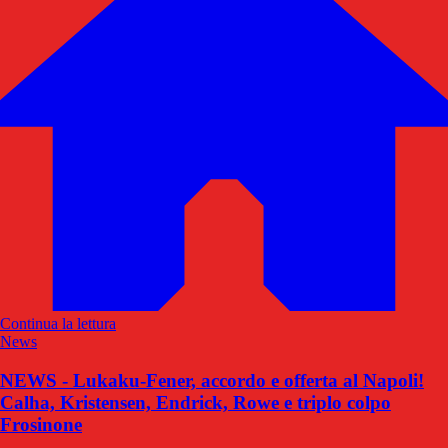
Continua la lettura
News
NEWS - Lukaku-Fener, accordo e offerta al Napoli!
Calha, Kristensen, Endrick, Rowe e triplo colpo
Frosinone