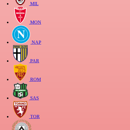
MIL
MON
NAP
PAR
ROM
SAS
TOR