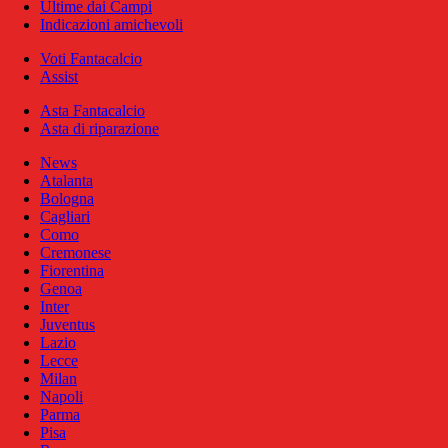
Ultime dai Campi
Indicazioni amichevoli
Voti Fantacalcio
Assist
Asta Fantacalcio
Asta di riparazione
News
Atalanta
Bologna
Cagliari
Como
Cremonese
Fiorentina
Genoa
Inter
Juventus
Lazio
Lecce
Milan
Napoli
Parma
Pisa