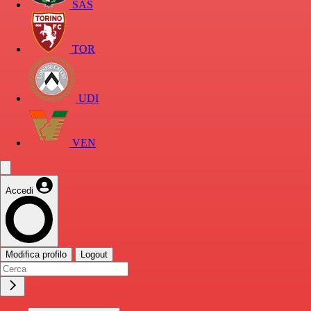
SAS
TOR
UDI
VEN
Accedi
Modifica profilo
Logout