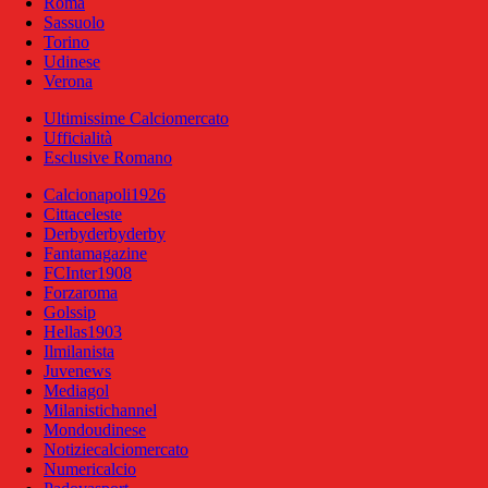
Roma
Sassuolo
Torino
Udinese
Verona
Ultimissime Calciomercato
Ufficialità
Esclusive Romano
Calcionapoli1926
Cittaceleste
Derbyderbyderby
Fantamagazine
FCInter1908
Forzaroma
Golssip
Hellas1903
Ilmilanista
Juvenews
Mediagol
Milanistichannel
Mondoudinese
Notiziecalciomercato
Numericalcio