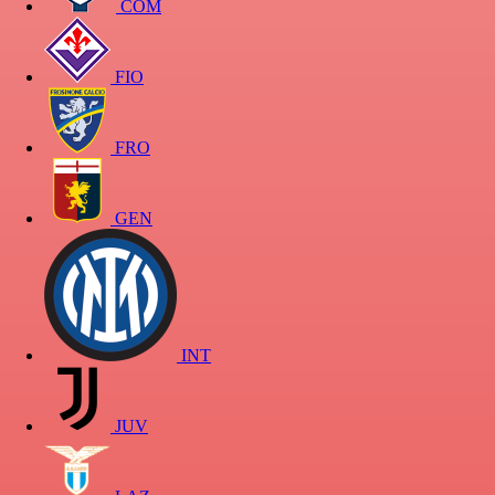
COM
FIO
FRO
GEN
INT
JUV