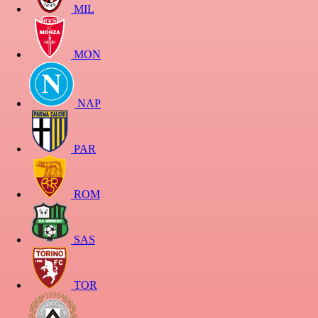
MIL
MON
NAP
PAR
ROM
SAS
TOR