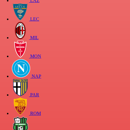
LAZ
LEC
MIL
MON
NAP
PAR
ROM