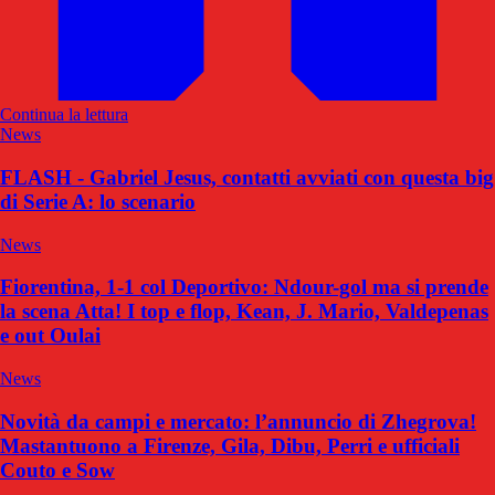
Continua la lettura
News
FLASH - Gabriel Jesus, contatti avviati con questa big
di Serie A: lo scenario
News
Fiorentina, 1-1 col Deportivo: Ndour-gol ma si prende
la scena Atta! I top e flop, Kean, J. Mario, Valdepenas
e out Oulai
News
Novità da campi e mercato: l’annuncio di Zhegrova!
Mastantuono a Firenze, Gila, Dibu, Perri e ufficiali
Couto e Sow