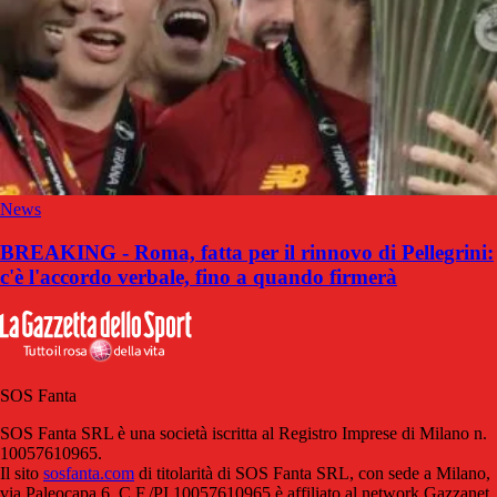
News
BREAKING - Roma, fatta per il rinnovo di Pellegrini:
c'è l'accordo verbale, fino a quando firmerà
SOS Fanta
SOS Fanta SRL è una società iscritta al Registro Imprese di Milano n.
10057610965.
Il sito
sosfanta.com
di titolarità di SOS Fanta SRL, con sede a Milano,
via Paleocapa 6, C.F./PI 10057610965 è affiliato al network Gazzanet