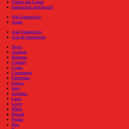
Ultime dai Campi
Indicazioni amichevoli
Voti Fantacalcio
Assist
Asta Fantacalcio
Asta di riparazione
News
Atalanta
Bologna
Cagliari
Como
Cremonese
Fiorentina
Genoa
Inter
Juventus
Lazio
Lecce
Milan
Napoli
Parma
Pisa