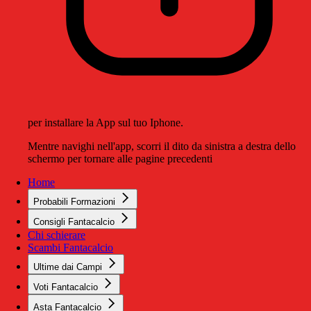
per installare la App sul tuo Iphone.
Mentre navighi nell'app, scorri il dito da sinistra a destra dello
schermo per tornare alle pagine precedenti
Home
Probabili Formazioni
Consigli Fantacalcio
Chi schierare
Scambi Fantacalcio
Ultime dai Campi
Voti Fantacalcio
Asta Fantacalcio