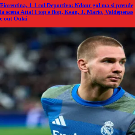
Fiorentina, 1-1 col Deportivo: Ndour-gol ma si prende
la scena Atta! I top e flop, Kean, J. Mario, Valdepenas
e out Oulai