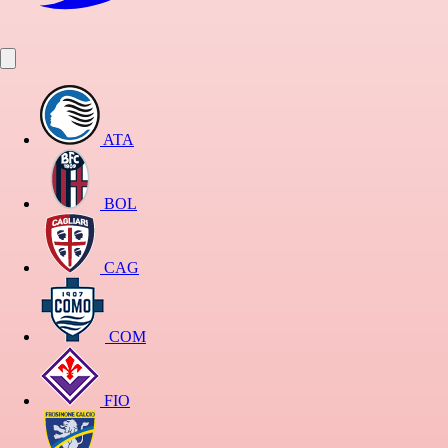
ATA
BOL
CAG
COM
FIO