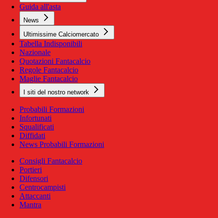
Guida all'asta
News
Ultimissime Calciomercato
Tabella Indisponibili
Nazionale
Quotazioni Fantacalcio
Regole Fantacalcio
Maglie Fantacalcio
I siti del nostro network
Probabili Formazioni
Infortunati
Squalificati
Diffidati
News Probabili Formazioni
Consigli Fantacalcio
Portieri
Difensori
Centrocampisti
Attaccanti
Mantra