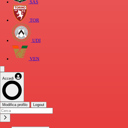
SAS
TOR
UDI
VEN
Accedi
Modifica profilo
Logout