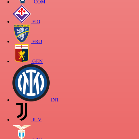
COM
FIO
FRO
GEN
INT
JUV