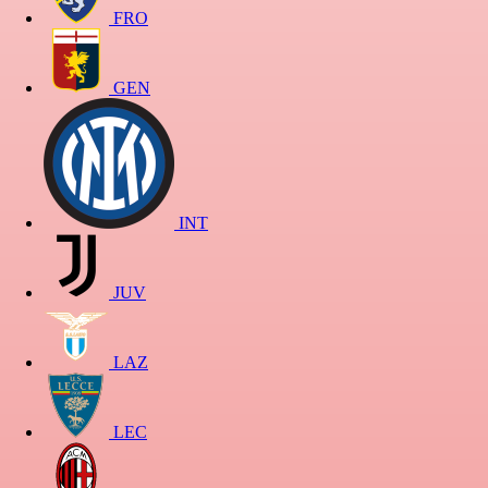
FRO
GEN
INT
JUV
LAZ
LEC