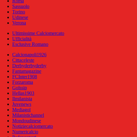
Roma
Sassuolo
Torino
Udinese
Verona
Ultimissime Calciomercato
Ufficialità
Esclusive Romano
Calcionapoli1926
Cittaceleste
Derbyderbyderby
Fantamagazine
FCInter1908
Forzaroma
Golssip
Hellas1903
Ilmilanista
Juvenews
Mediagol
Milanistichannel
Mondoudinese
Notiziecalciomercato
Numericalcio