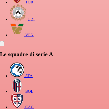
TOR
UDI
VEN
Le squadre di serie A
ATA
BOL
CAG