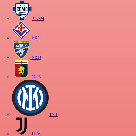
COM
FIO
FRO
GEN
INT
JUV