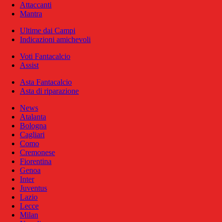
Attaccanti
Mantra
Ultime dai Campi
Indicazioni amichevoli
Voti Fantacalcio
Assist
Asta Fantacalcio
Asta di riparazione
News
Atalanta
Bologna
Cagliari
Como
Cremonese
Fiorentina
Genoa
Inter
Juventus
Lazio
Lecce
Milan