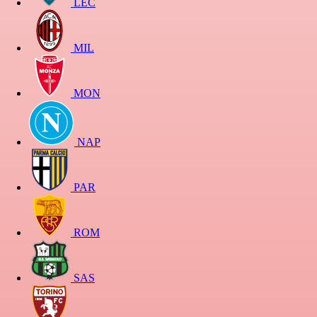
LEC
MIL
MON
NAP
PAR
ROM
SAS