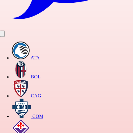
ATA
BOL
CAG
COM