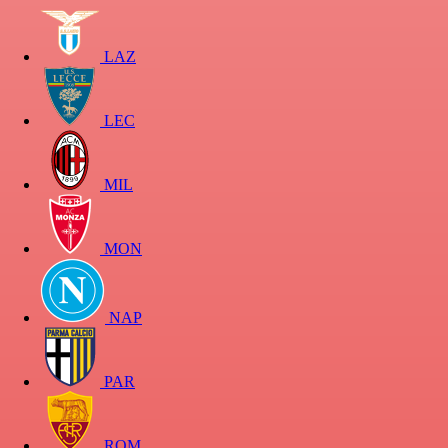
LAZ
LEC
MIL
MON
NAP
PAR
ROM