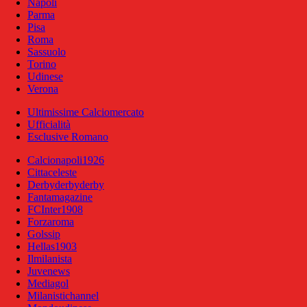
Napoli
Parma
Pisa
Roma
Sassuolo
Torino
Udinese
Verona
Ultimissime Calciomercato
Ufficialità
Esclusive Romano
Calcionapoli1926
Cittaceleste
Derbyderbyderby
Fantamagazine
FCInter1908
Forzaroma
Golssip
Hellas1903
Ilmilanista
Juvenews
Mediagol
Milanistichannel