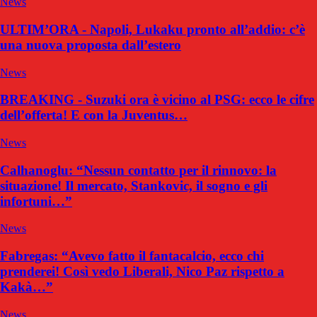
News
ULTIM’ORA - Napoli, Lukaku pronto all’addio: c’è
una nuova proposta dall’estero
News
BREAKING - Suzuki ora è vicino al PSG: ecco le cifre
dell’offerta! E con la Juventus…
News
Calhanoglu: “Nessun contatto per il rinnovo: la
situazione! Il mercato, Stankovic, il sogno e gli
infortuni…”
News
Fabregas: “Avevo fatto il fantacalcio, ecco chi
prenderei! Così vedo Liberali, Nico Paz rispetto a
Kakà…”
News