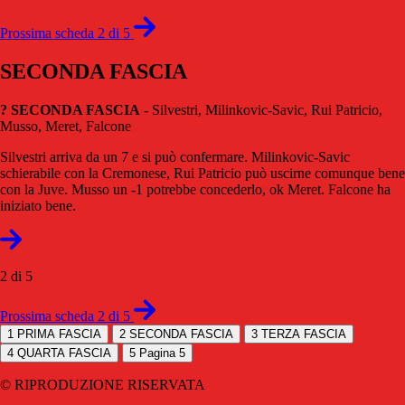
Prossima scheda 2 di 5
SECONDA FASCIA
? SECONDA FASCIA
- Silvestri, Milinkovic-Savic, Rui Patricio,
Musso, Meret, Falcone
Silvestri arriva da un 7 e si può confermare. Milinkovic-Savic
schierabile con la Cremonese, Rui Patricio può uscirne comunque bene
con la Juve. Musso un -1 potrebbe concederlo, ok Meret. Falcone ha
iniziato bene.
2 di 5
Prossima scheda 2 di 5
1
PRIMA FASCIA
2
SECONDA FASCIA
3
TERZA FASCIA
4
QUARTA FASCIA
5
Pagina 5
© RIPRODUZIONE RISERVATA