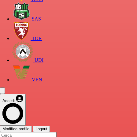
SAS
TOR
UDI
VEN
Accedi
Modifica profilo
Logout