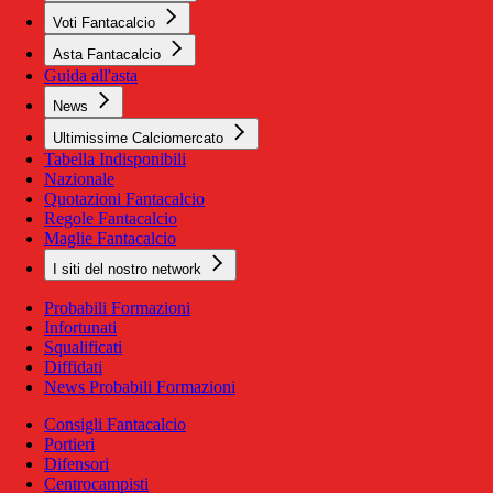
Voti Fantacalcio
Asta Fantacalcio
Guida all'asta
News
Ultimissime Calciomercato
Tabella Indisponibili
Nazionale
Quotazioni Fantacalcio
Regole Fantacalcio
Maglie Fantacalcio
I siti del nostro network
Probabili Formazioni
Infortunati
Squalificati
Diffidati
News Probabili Formazioni
Consigli Fantacalcio
Portieri
Difensori
Centrocampisti