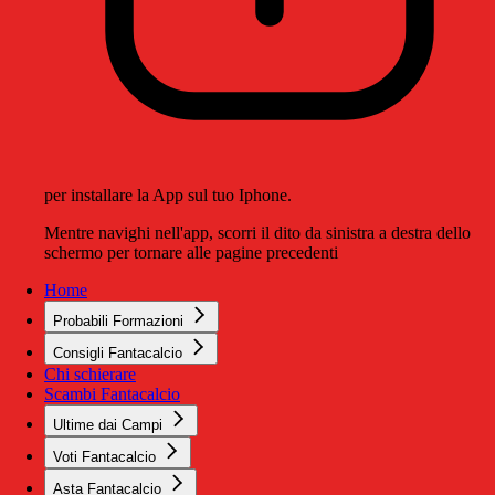
per installare la App sul tuo Iphone.
Mentre navighi nell'app, scorri il dito da sinistra a destra dello
schermo per tornare alle pagine precedenti
Home
Probabili Formazioni
Consigli Fantacalcio
Chi schierare
Scambi Fantacalcio
Ultime dai Campi
Voti Fantacalcio
Asta Fantacalcio