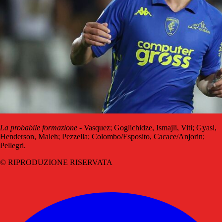
La probabile formazione
- Vasquez; Goglichidze, Ismajli, Viti; Gyasi,
Henderson, Maleh; Pezzella; Colombo/Esposito, Cacace/Anjorin;
Pellegri.
© RIPRODUZIONE RISERVATA