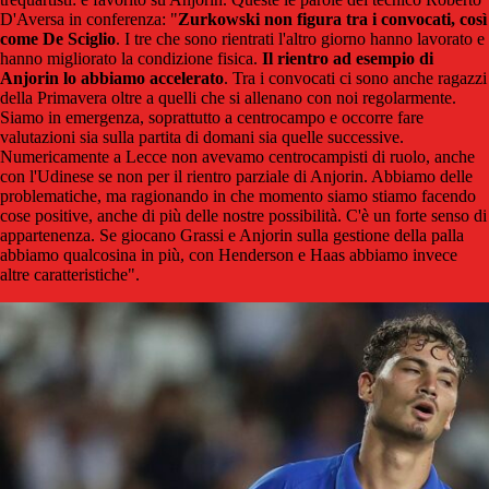
D'Aversa in conferenza: "
Zurkowski non figura tra i convocati, così
come De Sciglio
. I tre che sono rientrati l'altro giorno hanno lavorato e
hanno migliorato la condizione fisica.
Il rientro ad esempio di
Anjorin lo abbiamo accelerato
. Tra i convocati ci sono anche ragazzi
della Primavera oltre a quelli che si allenano con noi regolarmente.
Siamo in emergenza, soprattutto a centrocampo e occorre fare
valutazioni sia sulla partita di domani sia quelle successive.
Numericamente a Lecce non avevamo centrocampisti di ruolo, anche
con l'Udinese se non per il rientro parziale di Anjorin. Abbiamo delle
problematiche, ma ragionando in che momento siamo stiamo facendo
cose positive, anche di più delle nostre possibilità. C'è un forte senso di
appartenenza. Se giocano Grassi e Anjorin sulla gestione della palla
abbiamo qualcosina in più, con Henderson e Haas abbiamo invece
altre caratteristiche".