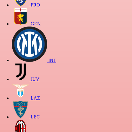
FRO
GEN
INT
JUV
LAZ
LEC