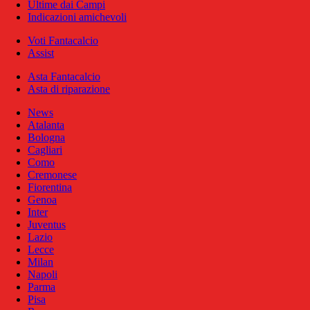
Ultime dai Campi
Indicazioni amichevoli
Voti Fantacalcio
Assist
Asta Fantacalcio
Asta di riparazione
News
Atalanta
Bologna
Cagliari
Como
Cremonese
Fiorentina
Genoa
Inter
Juventus
Lazio
Lecce
Milan
Napoli
Parma
Pisa