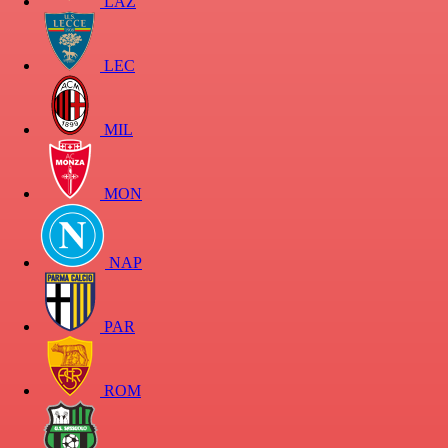
LAZ
LEC
MIL
MON
NAP
PAR
ROM