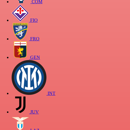
COM
FIO
FRO
GEN
INT
JUV