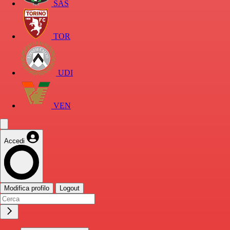
SAS
TOR
UDI
VEN
Accedi
Modifica profilo
Logout