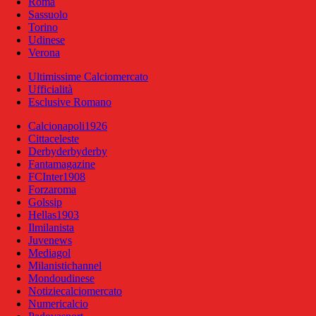
Roma
Sassuolo
Torino
Udinese
Verona
Ultimissime Calciomercato
Ufficialità
Esclusive Romano
Calcionapoli1926
Cittaceleste
Derbyderbyderby
Fantamagazine
FCInter1908
Forzaroma
Golssip
Hellas1903
Ilmilanista
Juvenews
Mediagol
Milanistichannel
Mondoudinese
Notiziecalciomercato
Numericalcio