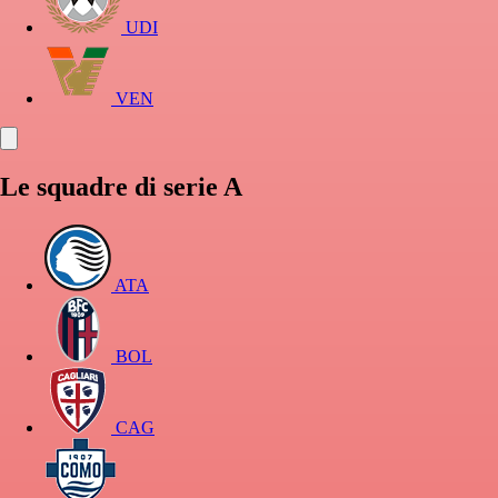
UDI
VEN
Le squadre di serie A
ATA
BOL
CAG