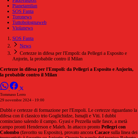
Padovasport
Pianetamilan
SOS Fanta
Toronews
Tuttobolognaweb
Violanews
SOS Fanta
News
Certezze in difesa per l'Empoli: da Pellegri a Esposito e
Anjorin, la probabile contro il Milan
Certezze in difesa per l'Empoli: da Pellegri a Esposito e Anjorin,
la probabile contro il Milan
Tommaso Lerro
29 novembre 2024 - 19:00
Dubbi e certezze di formazione per l'Empoli. Le certezze riguardano la
difesa con il classico trio Goglichidze, Ismajli e Viti. I dubbi
cominciano salendo il campo. Gyasi e Pezzella sulle fasce, a metà
campo pronti Henderson e Maleh. In attacco pronto
Pellegri con
Colombo
(favorito su Esposito), provato ancora
Cacace
sulla linea dei
trequartisti: è favorito su Anjorin. Queste le parole del tecnico Roberto