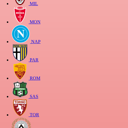
MIL
MON
NAP
PAR
ROM
SAS
TOR