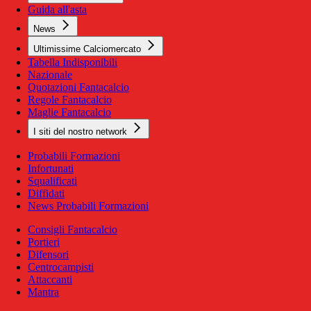
Guida all'asta
News
Ultimissime Calciomercato
Tabella Indisponibili
Nazionale
Quotazioni Fantacalcio
Regole Fantacalcio
Maglie Fantacalcio
I siti del nostro network
Probabili Formazioni
Infortunati
Squalificati
Diffidati
News Probabili Formazioni
Consigli Fantacalcio
Portieri
Difensori
Centrocampisti
Attaccanti
Mantra