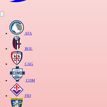
ATA
BOL
CAG
COM
FIO