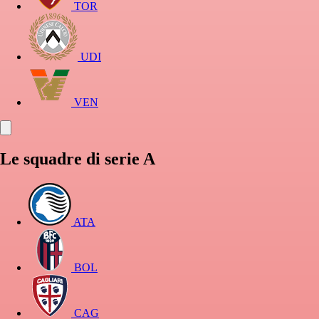
TOR
UDI
VEN
Le squadre di serie A
ATA
BOL
CAG