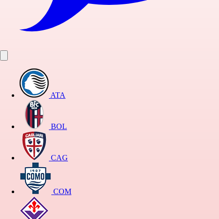
ATA
BOL
CAG
COM