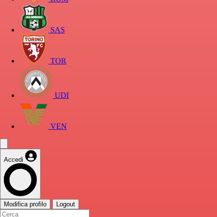
SAS
TOR
UDI
VEN
Accedi
Modifica profilo
Logout