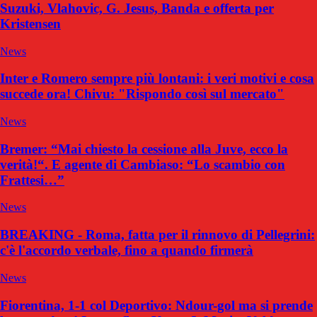
Suzuki, Vlahovic, G. Jesus, Banda e offerta per
Kristensen
News
Inter e Romero sempre più lontani: i veri motivi e cosa
succede ora! Chivu: "Rispondo così sul mercato"
News
Bremer: “Mai chiesto la cessione alla Juve, ecco la
verità!“. E agente di Cambiaso: “Lo scambio con
Frattesi…”
News
BREAKING - Roma, fatta per il rinnovo di Pellegrini:
c'è l'accordo verbale, fino a quando firmerà
News
Fiorentina, 1-1 col Deportivo: Ndour-gol ma si prende