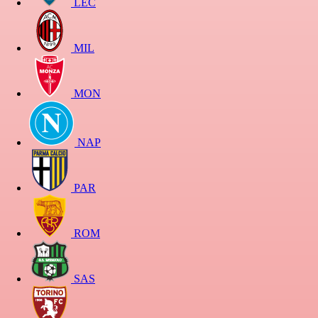
LEC
MIL
MON
NAP
PAR
ROM
SAS