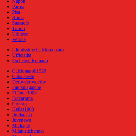
Napoli
Parma
Pisa
Roma
Sassuolo
Torino
Udinese
Verona
Ultimissime Calciomercato
Ufficialità
Esclusive Romano
Calcionapoli1926
Cittaceleste
Derbyderbyderby
Fantamagazine
FCInter1908
Forzaroma
Golssip
Hellas1903
Ilmilanista
Juvenews
Mediagol
Milanistichannel