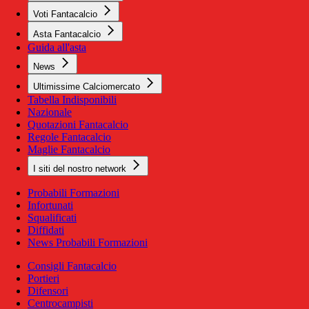
Voti Fantacalcio
Asta Fantacalcio
Guida all'asta
News
Ultimissime Calciomercato
Tabella Indisponibili
Nazionale
Quotazioni Fantacalcio
Regole Fantacalcio
Maglie Fantacalcio
I siti del nostro network
Probabili Formazioni
Infortunati
Squalificati
Diffidati
News Probabili Formazioni
Consigli Fantacalcio
Portieri
Difensori
Centrocampisti