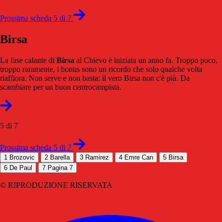
Prossima scheda 5 di 7
Birsa
La fase calante di
Birsa
al Chievo è iniziata un anno fa. Troppo poco,
troppo raramente, i bonus sono un ricordo che solo qualche volta
riaffiora. Non serve e non basta: il vero Birsa non c'è più. Da
scambiare per un buon centrocampista.
5 di 7
Prossima scheda 5 di 7
1
Brozovic
2
Barella
3
Ramirez
4
Emre Can
5
Birsa
6
De Paul
7
Pagina 7
© RIPRODUZIONE RISERVATA