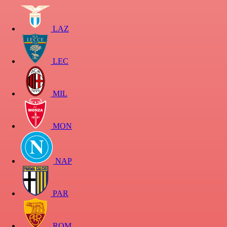
LAZ
LEC
MIL
MON
NAP
PAR
ROM