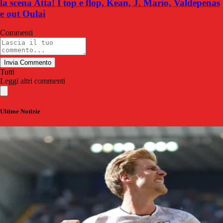
la scena Atta! I top e flop, Kean, J. Mario, Valdepenas
e out Oulai
Commenti
Invia Commento
Tutti
Leggi altri commenti
Ultime Notizie