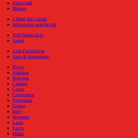
Attaccanti
Mantra
Ultime dai Campi
Indicazioni amichevoli
Voti Fantacalcio
Assist
Asta Fantacalcio
Asta di riparazione
News
Atalanta
Bologna
Cagliari
Como
Cremonese
Fiorentina
Genoa
Inter
Juventus
Lazio
Lecce
Milan