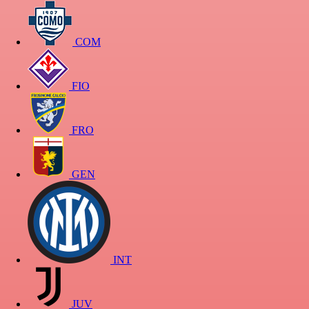
COM
FIO
FRO
GEN
INT
JUV