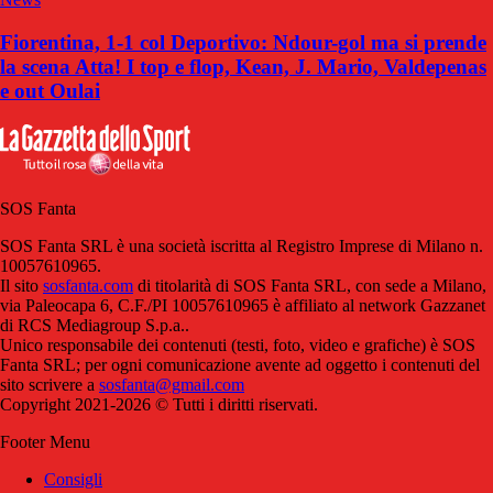
Fiorentina, 1-1 col Deportivo: Ndour-gol ma si prende
la scena Atta! I top e flop, Kean, J. Mario, Valdepenas
e out Oulai
SOS Fanta
SOS Fanta SRL è una società iscritta al Registro Imprese di Milano n.
10057610965.
Il sito
sosfanta.com
di titolarità di SOS Fanta SRL, con sede a Milano,
via Paleocapa 6, C.F./PI 10057610965 è affiliato al network Gazzanet
di RCS Mediagroup S.p.a..
Unico responsabile dei contenuti (testi, foto, video e grafiche) è SOS
Fanta SRL; per ogni comunicazione avente ad oggetto i contenuti del
sito scrivere a
sosfanta@gmail.com
Copyright 2021-2026 © Tutti i diritti riservati.
Footer Menu
Consigli