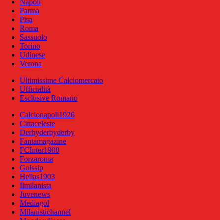
Napoli
Parma
Pisa
Roma
Sassuolo
Torino
Udinese
Verona
Ultimissime Calciomercato
Ufficialità
Esclusive Romano
Calcionapoli1926
Cittaceleste
Derbyderbyderby
Fantamagazine
FCInter1908
Forzaroma
Golssip
Hellas1903
Ilmilanista
Juvenews
Mediagol
Milanistichannel