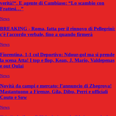
verità!“. E agente di Cambiaso: “Lo scambio con
Frattesi…”
News
BREAKING - Roma, fatta per il rinnovo di Pellegrini:
c'è l'accordo verbale, fino a quando firmerà
News
Fiorentina, 1-1 col Deportivo: Ndour-gol ma si prende
la scena Atta! I top e flop, Kean, J. Mario, Valdepenas
e out Oulai
News
Novità da campi e mercato: l’annuncio di Zhegrova!
Mastantuono a Firenze, Gila, Dibu, Perri e ufficiali
Couto e Sow
News