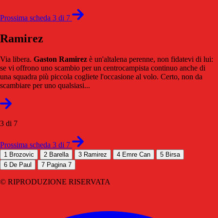
Prossima scheda 3 di 7
Ramirez
Via libera.
Gaston Ramirez
è un'altalena perenne, non fidatevi di lui:
se vi offrono uno scambio per un centrocampista continuo anche di
una squadra più piccola cogliete l'occasione al volo. Certo, non da
scambiare per uno qualsiasi...
3 di 7
Prossima scheda 3 di 7
1
Brozovic
2
Barella
3
Ramirez
4
Emre Can
5
Birsa
6
De Paul
7
Pagina 7
© RIPRODUZIONE RISERVATA