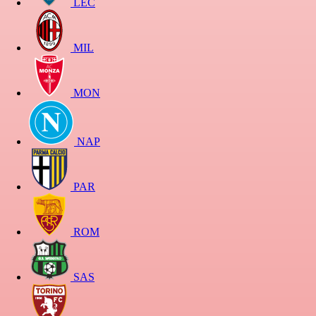
LEC
MIL
MON
NAP
PAR
ROM
SAS