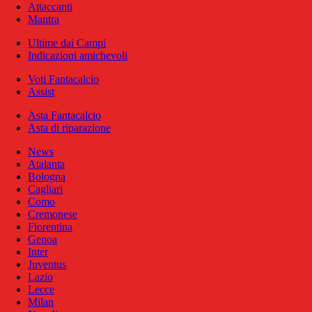
Attaccanti
Mantra
Ultime dai Campi
Indicazioni amichevoli
Voti Fantacalcio
Assist
Asta Fantacalcio
Asta di riparazione
News
Atalanta
Bologna
Cagliari
Como
Cremonese
Fiorentina
Genoa
Inter
Juventus
Lazio
Lecce
Milan