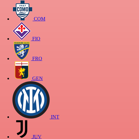
COM
FIO
FRO
GEN
INT
JUV