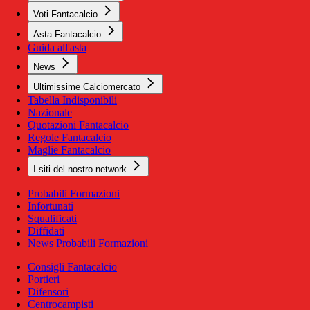
Voti Fantacalcio
Asta Fantacalcio
Guida all'asta
News
Ultimissime Calciomercato
Tabella Indisponibili
Nazionale
Quotazioni Fantacalcio
Regole Fantacalcio
Maglie Fantacalcio
I siti del nostro network
Probabili Formazioni
Infortunati
Squalificati
Diffidati
News Probabili Formazioni
Consigli Fantacalcio
Portieri
Difensori
Centrocampisti