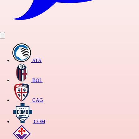
ATA
BOL
CAG
COM