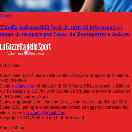
News
Tabella indisponibili Serie A, tutti gli infortunati e i
tempi di recupero per l'asta: da Buongiorno a Isaksen
SOS Fanta
SOS Fanta SRL è una società iscritta al Registro Imprese di Milano n.
10057610965.
Il sito
sosfanta.com
di titolarità di SOS Fanta SRL, con sede a Milano,
via Paleocapa 6, C.F./PI 10057610965 è affiliato al network Gazzanet
di RCS Mediagroup S.p.a..
Unico responsabile dei contenuti (testi, foto, video e grafiche) è SOS
Fanta SRL; per ogni comunicazione avente ad oggetto i contenuti del
sito scrivere a
sosfanta@gmail.com
Copyright 2021-2026 © Tutti i diritti riservati.
Footer Menu