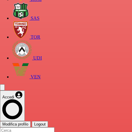
SAS
TOR
UDI
VEN
Accedi
Modifica profilo
Logout