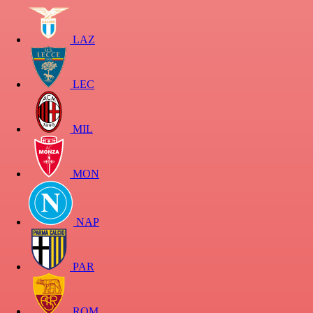
LAZ
LEC
MIL
MON
NAP
PAR
ROM