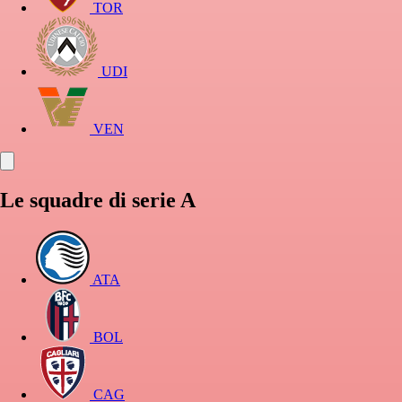
TOR
UDI
VEN
Le squadre di serie A
ATA
BOL
CAG