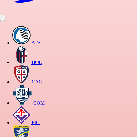
ATA
BOL
CAG
COM
FIO