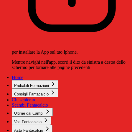
per installare la App sul tuo Iphone.
Mentre navighi nell'app, scorri il dito da sinistra a destra dello
schermo per tornare alle pagine precedenti
Home
Probabili Formazioni
Consigli Fantacalcio
Chi schierare
Scambi Fantacalcio
Ultime dai Campi
Voti Fantacalcio
Asta Fantacalcio