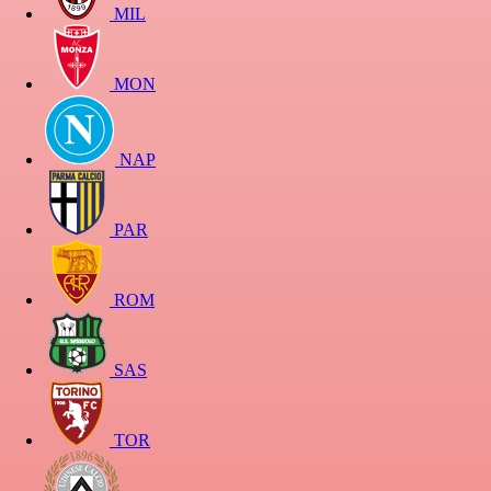
MIL
MON
NAP
PAR
ROM
SAS
TOR