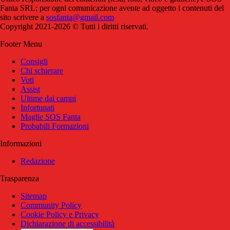
Fanta SRL; per ogni comunicazione avente ad oggetto i contenuti del
sito scrivere a
sosfanta@gmail.com
Copyright 2021-2026 © Tutti i diritti riservati.
Footer Menu
Consigli
Chi schierare
Voti
Assist
Ultime dai campi
Infortunati
Maglie SOS Fanta
Probabili Formazioni
Informazioni
Redazione
Trasparenza
Sitemap
Community Policy
Cookie Policy e Privacy
Dichiarazione di accessibilità