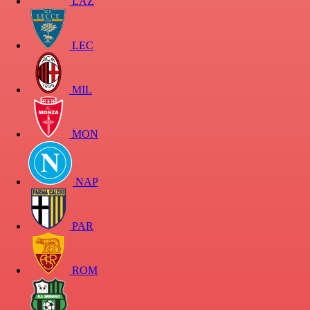
LAZ
LEC
MIL
MON
NAP
PAR
ROM