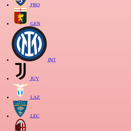
FRO
GEN
INT
JUV
LAZ
LEC