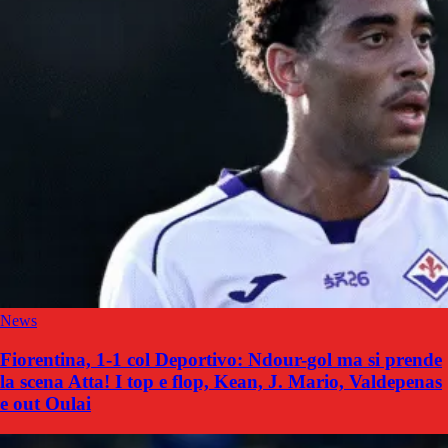
News
Fiorentina, 1-1 col Deportivo: Ndour-gol ma si prende
la scena Atta! I top e flop, Kean, J. Mario, Valdepenas
e out Oulai