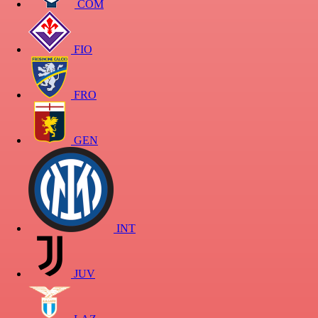
COM
FIO
FRO
GEN
INT
JUV