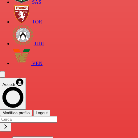
SAS
TOR
UDI
VEN
Accedi
Modifica profilo
Logout