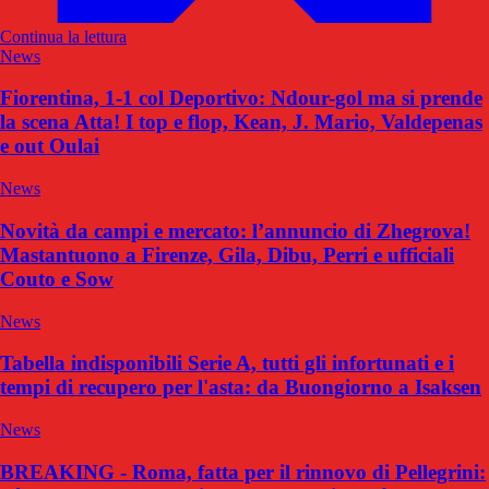
Continua la lettura
News
Fiorentina, 1-1 col Deportivo: Ndour-gol ma si prende
la scena Atta! I top e flop, Kean, J. Mario, Valdepenas
e out Oulai
News
Novità da campi e mercato: l’annuncio di Zhegrova!
Mastantuono a Firenze, Gila, Dibu, Perri e ufficiali
Couto e Sow
News
Tabella indisponibili Serie A, tutti gli infortunati e i
tempi di recupero per l'asta: da Buongiorno a Isaksen
News
BREAKING - Roma, fatta per il rinnovo di Pellegrini: