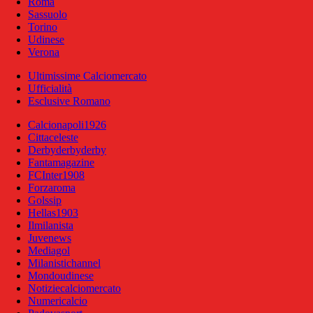
Roma
Sassuolo
Torino
Udinese
Verona
Ultimissime Calciomercato
Ufficialità
Esclusive Romano
Calcionapoli1926
Cittaceleste
Derbyderbyderby
Fantamagazine
FCInter1908
Forzaroma
Golssip
Hellas1903
Ilmilanista
Juvenews
Mediagol
Milanistichannel
Mondoudinese
Notiziecalciomercato
Numericalcio