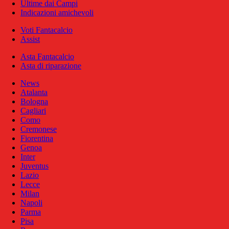
Ultime dai Campi
Indicazioni amichevoli
Voti Fantacalcio
Assist
Asta Fantacalcio
Asta di riparazione
News
Atalanta
Bologna
Cagliari
Como
Cremonese
Fiorentina
Genoa
Inter
Juventus
Lazio
Lecce
Milan
Napoli
Parma
Pisa