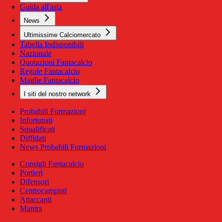
Guida all'asta
News
Ultimissime Calciomercato
Tabella Indisponibili
Nazionale
Quotazioni Fantacalcio
Regole Fantacalcio
Maglie Fantacalcio
I siti del nostro network
Probabili Formazioni
Infortunati
Squalificati
Diffidati
News Probabili Formazioni
Consigli Fantacalcio
Portieri
Difensori
Centrocampisti
Attaccanti
Mantra