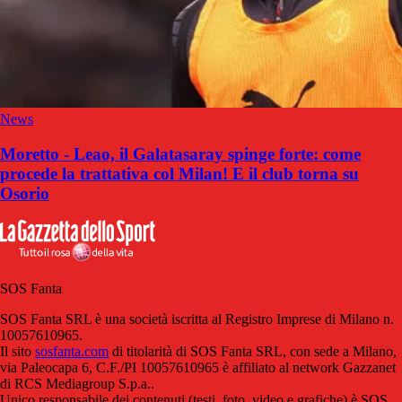
News
Moretto - Leao, il Galatasaray spinge forte: come
procede la trattativa col Milan! E il club torna su
Osorio
SOS Fanta
SOS Fanta SRL è una società iscritta al Registro Imprese di Milano n.
10057610965.
Il sito
sosfanta.com
di titolarità di SOS Fanta SRL, con sede a Milano,
via Paleocapa 6, C.F./PI 10057610965 è affiliato al network Gazzanet
di RCS Mediagroup S.p.a..
Unico responsabile dei contenuti (testi, foto, video e grafiche) è SOS