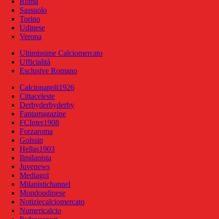
Roma
Sassuolo
Torino
Udinese
Verona
Ultimissime Calciomercato
Ufficialità
Esclusive Romano
Calcionapoli1926
Cittaceleste
Derbyderbyderby
Fantamagazine
FCInter1908
Forzaroma
Golssip
Hellas1903
Ilmilanista
Juvenews
Mediagol
Milanistichannel
Mondoudinese
Notiziecalciomercato
Numericalcio