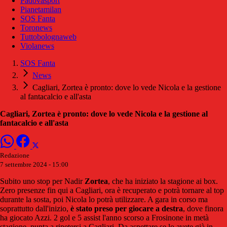
Padovasport
Pianetamilan
SOS Fanta
Toronews
Tuttobolognaweb
Violanews
SOS Fanta
News
Cagliari, Zortea è pronto: dove lo vede Nicola e la gestione
al fantacalcio e all'asta
Cagliari, Zortea è pronto: dove lo vede Nicola e la gestione al
fantacalcio e all'asta
Redazione
7 settembre 2024 - 15:00
Subito uno stop per Nadir
Zortea
, che ha iniziato la stagione ai box.
Zero presenze fin qui a Cagliari, ora è recuperato e potrà tornare al top
durante la sosta, poi Nicola lo potrà utilizzare. A gara in corso ma
soprattutto dall'inizio,
è stato preso per giocare a destra
, dove finora
ha giocato Azzi. 2 gol e 5 assist l'anno scorso a Frosinone in metà
stagione, punta a ripetersi a Cagliari. Da aspettare se lo avete già in