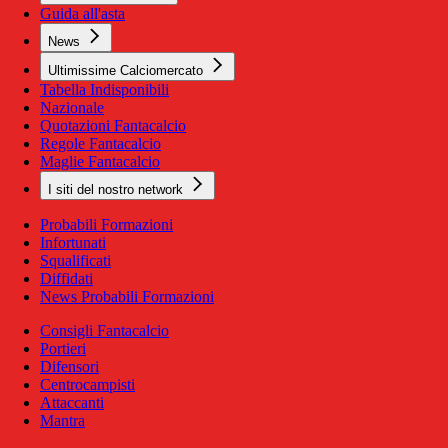
Guida all'asta
News
Ultimissime Calciomercato
Tabella Indisponibili
Nazionale
Quotazioni Fantacalcio
Regole Fantacalcio
Maglie Fantacalcio
I siti del nostro network
Probabili Formazioni
Infortunati
Squalificati
Diffidati
News Probabili Formazioni
Consigli Fantacalcio
Portieri
Difensori
Centrocampisti
Attaccanti
Mantra