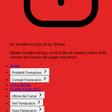
per installare la App sul tuo Iphone.
Mentre navighi nell'app, scorri il dito da sinistra a destra dello
schermo per tornare alle pagine precedenti
Home
Probabili Formazioni
Consigli Fantacalcio
Chi schierare
Scambi Fantacalcio
Ultime dai Campi
Voti Fantacalcio
Asta Fantacalcio