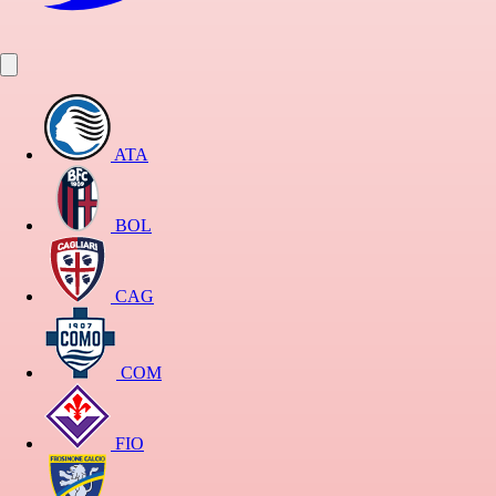
ATA
BOL
CAG
COM
FIO