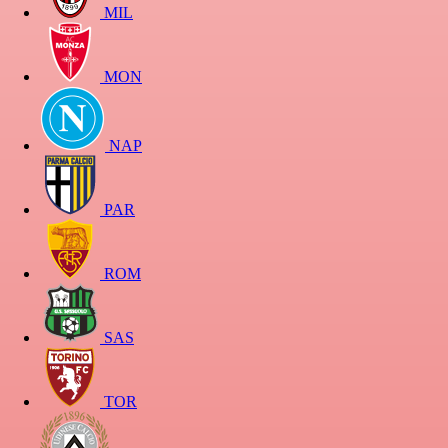
MIL
MON
NAP
PAR
ROM
SAS
TOR