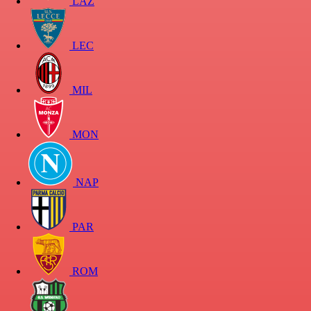
LAZ
LEC
MIL
MON
NAP
PAR
ROM