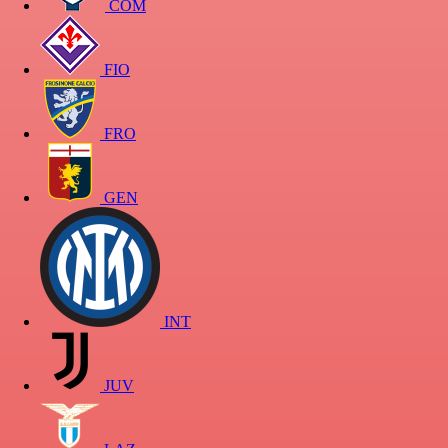
COM
FIO
FRO
GEN
INT
JUV