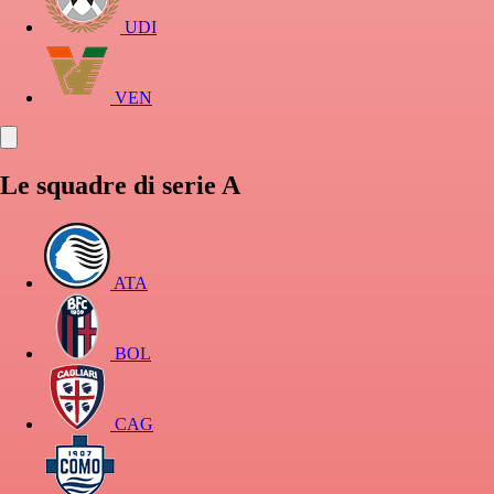
UDI
VEN
Le squadre di serie A
ATA
BOL
CAG