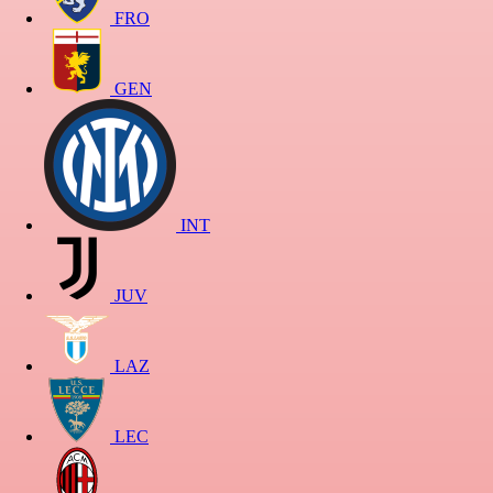
FRO
GEN
INT
JUV
LAZ
LEC