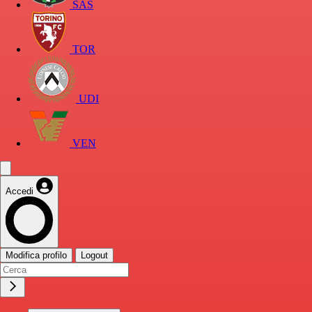
SAS
TOR
UDI
VEN
Accedi
Modifica profilo
Logout