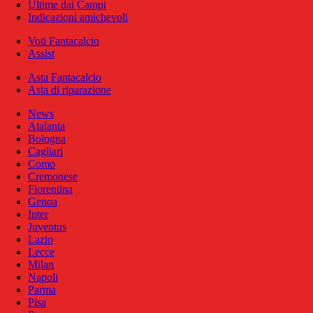
Ultime dai Campi
Indicazioni amichevoli
Voti Fantacalcio
Assist
Asta Fantacalcio
Asta di riparazione
News
Atalanta
Bologna
Cagliari
Como
Cremonese
Fiorentina
Genoa
Inter
Juventus
Lazio
Lecce
Milan
Napoli
Parma
Pisa