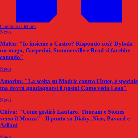
Continua la lettura
News
Malen: "Io insieme a Castro? Rispondo così! Dybala
un mago, Gasperini, Summerville e Read ci farebbe
comodo"
News
Amorim: "La scelta su Modric contro l'Inter, è speciale
ma dovrà guadagnarsi il posto! Come vedo Leao"
News
Chivu: "Come gestirò Lautaro, Thuram e Stones
verso il Monza!". Il punto su Diaby, Nico, Pavard e
Asllani
News