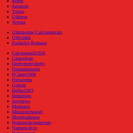
Roma
Sassuolo
Torino
Udinese
Verona
Ultimissime Calciomercato
Ufficialità
Esclusive Romano
Calcionapoli1926
Cittaceleste
Derbyderbyderby
Fantamagazine
FCInter1908
Forzaroma
Golssip
Hellas1903
Ilmilanista
Juvenews
Mediagol
Milanistichannel
Mondoudinese
Notiziecalciomercato
Numericalcio