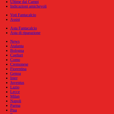
Ultime dai Campi
Indicazioni amichevoli
Voti Fantacalcio
Assist
Asta Fantacalcio
Asta di riparazione
News
Atalanta
Bologna
Cagliari
Como
Cremonese
Fiorentina
Genoa
Inter
Juventus
Lazio
Lecce
Milan
Napoli
Parma
Pisa