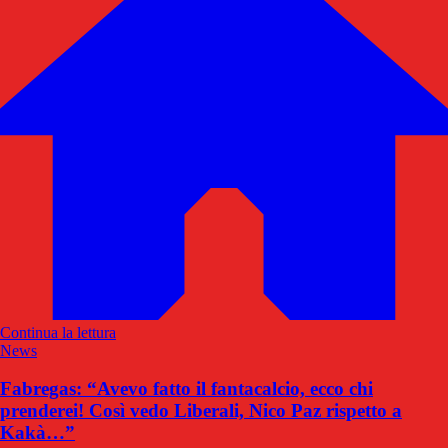
Continua la lettura
News
Fabregas: “Avevo fatto il fantacalcio, ecco chi
prenderei! Così vedo Liberali, Nico Paz rispetto a
Kakà…”