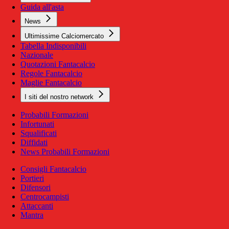
Guida all'asta
News
Ultimissime Calciomercato
Tabella Indisponibili
Nazionale
Quotazioni Fantacalcio
Regole Fantacalcio
Maglie Fantacalcio
I siti del nostro network
Probabili Formazioni
Infortunati
Squalificati
Diffidati
News Probabili Formazioni
Consigli Fantacalcio
Portieri
Difensori
Centrocampisti
Attaccanti
Mantra