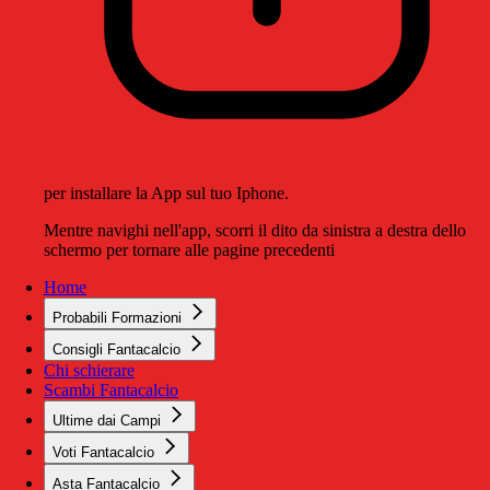
per installare la App sul tuo Iphone.
Mentre navighi nell'app, scorri il dito da sinistra a destra dello
schermo per tornare alle pagine precedenti
Home
Probabili Formazioni
Consigli Fantacalcio
Chi schierare
Scambi Fantacalcio
Ultime dai Campi
Voti Fantacalcio
Asta Fantacalcio