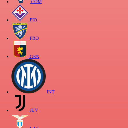
COM
FIO
FRO
GEN
INT
JUV