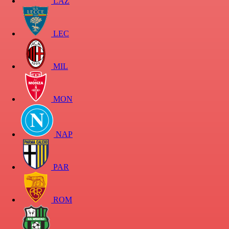
LAZ
LEC
MIL
MON
NAP
PAR
ROM