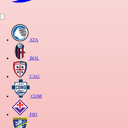
ATA
BOL
CAG
COM
FIO