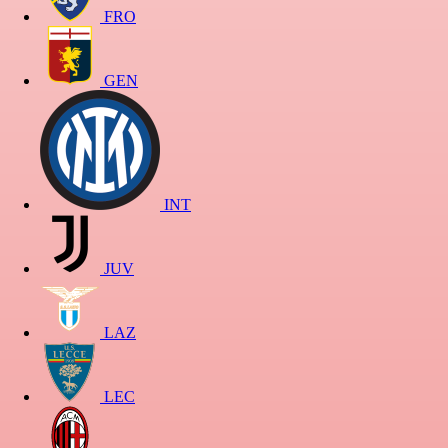
FRO
GEN
INT
JUV
LAZ
LEC