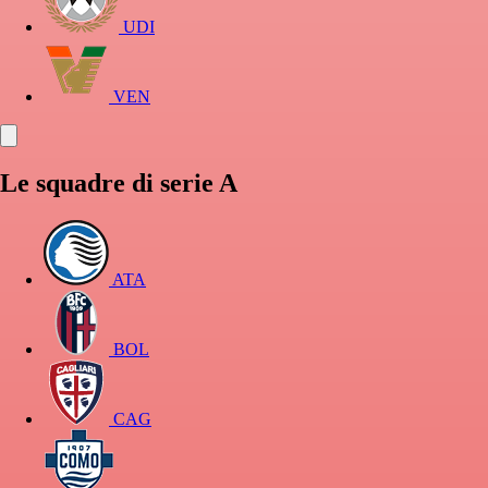
UDI
VEN
Le squadre di serie A
ATA
BOL
CAG