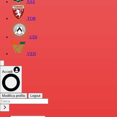
SAS
TOR
UDI
VEN
Accedi
Modifica profilo
Logout