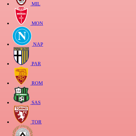
MIL
MON
NAP
PAR
ROM
SAS
TOR