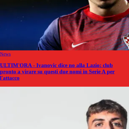
News
ULTIM'ORA - Ivanovic dice no alla Lazio: club
pronto a virare su questi due nomi in Serie A per
l'attacco