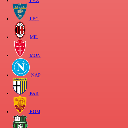
LAZ
LEC
MIL
MON
NAP
PAR
ROM