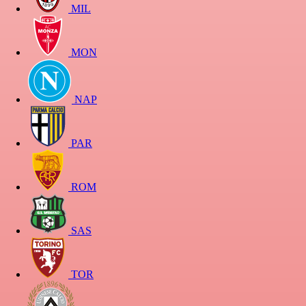
MIL
MON
NAP
PAR
ROM
SAS
TOR