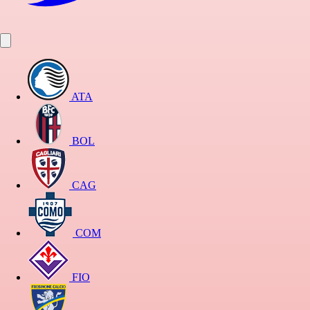
ATA
BOL
CAG
COM
FIO