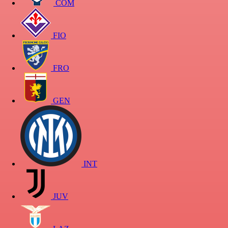
COM
FIO
FRO
GEN
INT
JUV