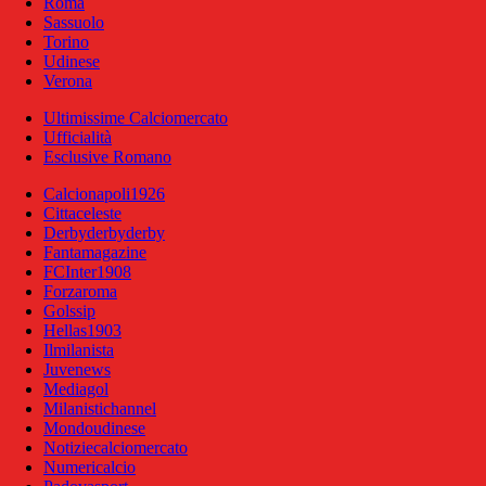
Roma
Sassuolo
Torino
Udinese
Verona
Ultimissime Calciomercato
Ufficialità
Esclusive Romano
Calcionapoli1926
Cittaceleste
Derbyderbyderby
Fantamagazine
FCInter1908
Forzaroma
Golssip
Hellas1903
Ilmilanista
Juvenews
Mediagol
Milanistichannel
Mondoudinese
Notiziecalciomercato
Numericalcio