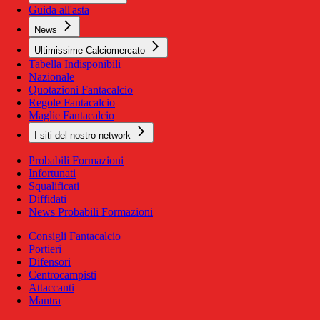
Guida all'asta
News
Ultimissime Calciomercato
Tabella Indisponibili
Nazionale
Quotazioni Fantacalcio
Regole Fantacalcio
Maglie Fantacalcio
I siti del nostro network
Probabili Formazioni
Infortunati
Squalificati
Diffidati
News Probabili Formazioni
Consigli Fantacalcio
Portieri
Difensori
Centrocampisti
Attaccanti
Mantra