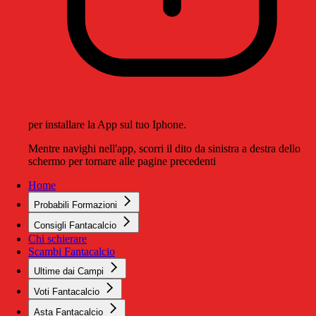
per installare la App sul tuo Iphone.
Mentre navighi nell'app, scorri il dito da sinistra a destra dello
schermo per tornare alle pagine precedenti
Home
Probabili Formazioni
Consigli Fantacalcio
Chi schierare
Scambi Fantacalcio
Ultime dai Campi
Voti Fantacalcio
Asta Fantacalcio