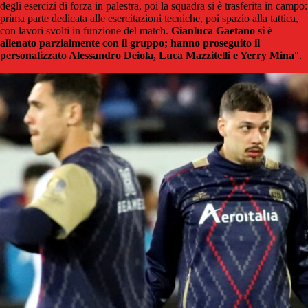
degli esercizi di forza in palestra, poi la squadra si è trasferita in campo:
prima parte dedicata alle esercitazioni tecniche, poi spazio alla tattica,
con lavori svolti in funzione del match.
Gianluca Gaetano si è
allenato parzialmente con il gruppo; hanno proseguito il
personalizzato Alessandro Deiola, Luca Mazzitelli e Yerry Mina
".