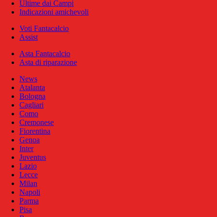
Ultime dai Campi
Indicazioni amichevoli
Voti Fantacalcio
Assist
Asta Fantacalcio
Asta di riparazione
News
Atalanta
Bologna
Cagliari
Como
Cremonese
Fiorentina
Genoa
Inter
Juventus
Lazio
Lecce
Milan
Napoli
Parma
Pisa