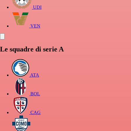
UDI
VEN
Le squadre di serie A
ATA
BOL
CAG