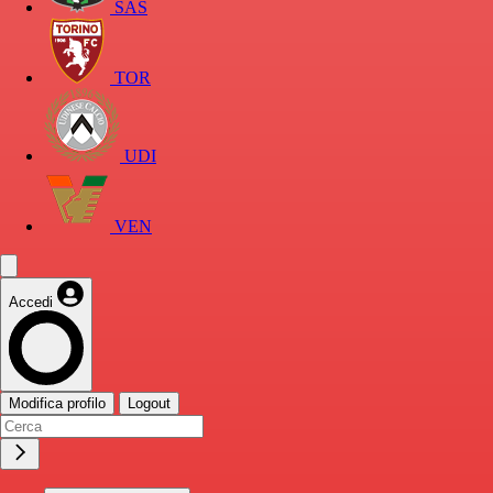
SAS
TOR
UDI
VEN
Accedi
Modifica profilo
Logout