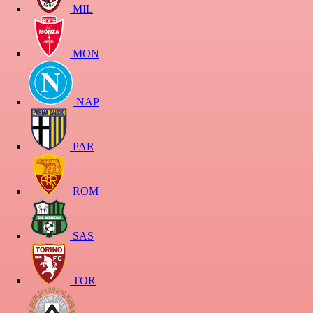
MIL
MON
NAP
PAR
ROM
SAS
TOR