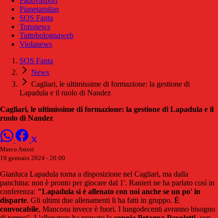
Padovasport
Pianetamilan
SOS Fanta
Toronews
Tuttobolognaweb
Violanews
SOS Fanta
News
Cagliari, le ultimissime di formazione: la gestione di
Lapadula e il ruolo di Nandez
Cagliari, le ultimissime di formazione: la gestione di Lapadula e il
ruolo di Nandez
Marco Astori
19 gennaio 2024 - 20:00
Gianluca Lapadula torna a disposizione nel Cagliari, ma dalla
panchina: non è pronto per giocare dal 1'. Ranieri ne ha parlato così in
conferenza:
"Lapadula si è allenato con noi anche se un po' in
disparte
. Gli ultimi due allenamenti li ha fatti in gruppo.
È
convocabile
, Mancosu invece è fuori. I lungodecenti avranno bisogno
di tempo". L'allenatore ha provato la
coppia Petagna-Pavoletti
, con