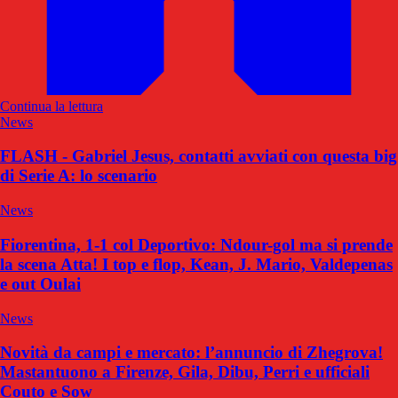
Continua la lettura
News
FLASH - Gabriel Jesus, contatti avviati con questa big
di Serie A: lo scenario
News
Fiorentina, 1-1 col Deportivo: Ndour-gol ma si prende
la scena Atta! I top e flop, Kean, J. Mario, Valdepenas
e out Oulai
News
Novità da campi e mercato: l’annuncio di Zhegrova!
Mastantuono a Firenze, Gila, Dibu, Perri e ufficiali
Couto e Sow