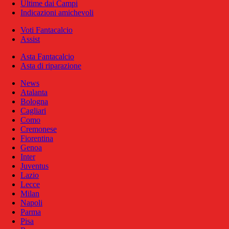
Ultime dai Campi
Indicazioni amichevoli
Voti Fantacalcio
Assist
Asta Fantacalcio
Asta di riparazione
News
Atalanta
Bologna
Cagliari
Como
Cremonese
Fiorentina
Genoa
Inter
Juventus
Lazio
Lecce
Milan
Napoli
Parma
Pisa