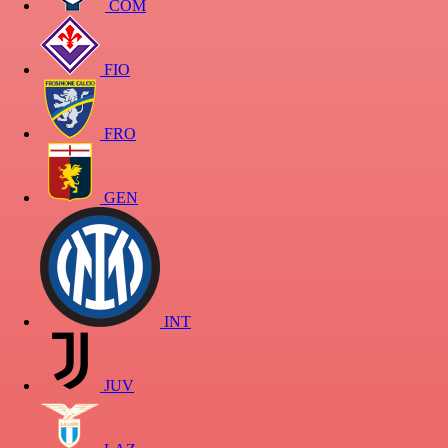
COM
FIO
FRO
GEN
INT
JUV