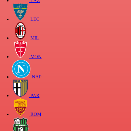
LAZ
LEC
MIL
MON
NAP
PAR
ROM