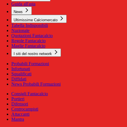
Guida all'asta
News
Ultimissime Calciomercato
Tabella Indisponibili
Nazionale
Quotazioni Fantacalcio
Regole Fantacalcio
Maglie Fantacalcio
I siti del nostro network
Probabili Formazioni
Infortunati
Squalificati
Diffidati
News Probabili Formazioni
Consigli Fantacalcio
Portieri
Difensori
Centrocampisti
Attaccanti
Mantra