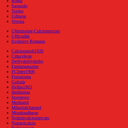
Roma
Sassuolo
Torino
Udinese
Verona
Ultimissime Calciomercato
Ufficialità
Esclusive Romano
Calcionapoli1926
Cittaceleste
Derbyderbyderby
Fantamagazine
FCInter1908
Forzaroma
Golssip
Hellas1903
Ilmilanista
Juvenews
Mediagol
Milanistichannel
Mondoudinese
Notiziecalciomercato
Numericalcio