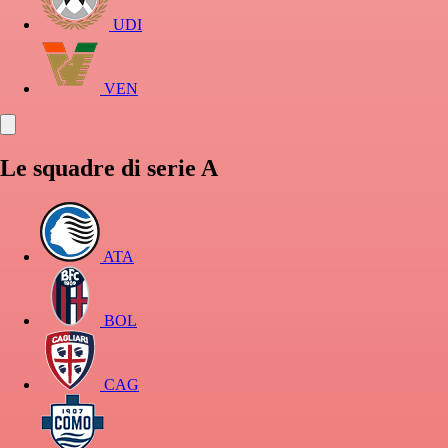
UDI
VEN
Le squadre di serie A
ATA
BOL
CAG