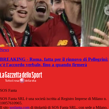
News
BREAKING - Roma, fatta per il rinnovo di Pellegrini:
c'è l'accordo verbale, fino a quando firmerà
SOS Fanta
SOS Fanta SRL è una società iscritta al Registro Imprese di Milano n.
10057610965.
Il sito
sosfanta.com
di titolarità di SOS Fanta SRL, con sede a Milano,