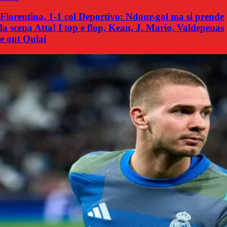
Fiorentina, 1-1 col Deportivo: Ndour-gol ma si prende
la scena Atta! I top e flop, Kean, J. Mario, Valdepenas
e out Oulai