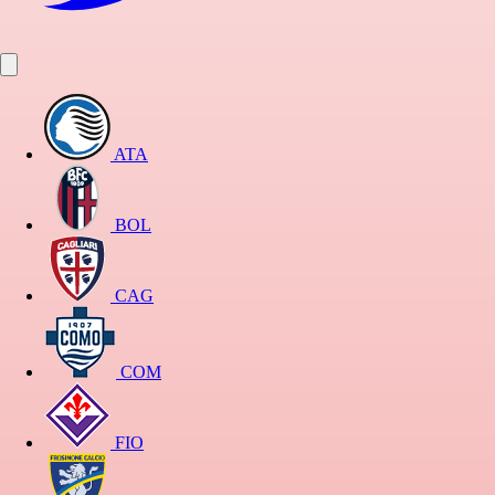
ATA
BOL
CAG
COM
FIO