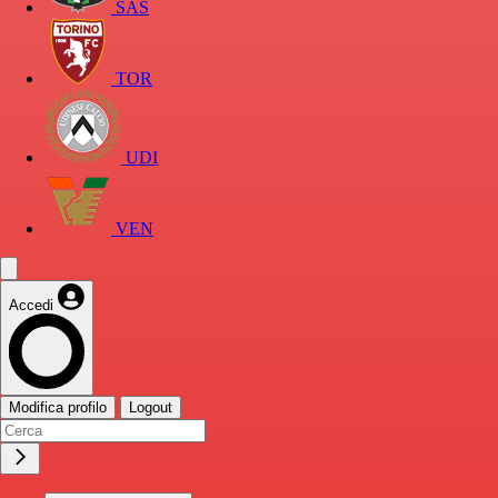
SAS
TOR
UDI
VEN
Accedi
Modifica profilo
Logout