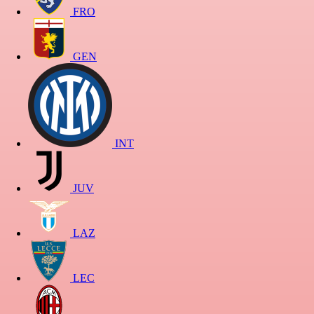
FRO
GEN
INT
JUV
LAZ
LEC