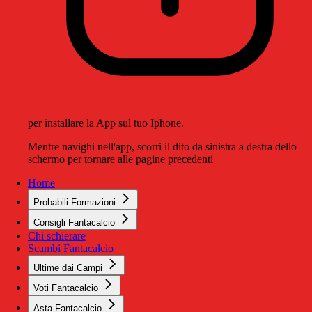
per installare la App sul tuo Iphone.
Mentre navighi nell'app, scorri il dito da sinistra a destra dello
schermo per tornare alle pagine precedenti
Home
Probabili Formazioni
Consigli Fantacalcio
Chi schierare
Scambi Fantacalcio
Ultime dai Campi
Voti Fantacalcio
Asta Fantacalcio