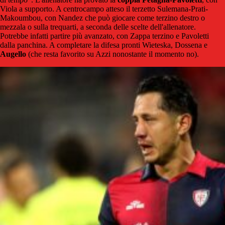
Viola a supporto. A centrocampo atteso il terzetto Sulemana-Prati-
Makoumbou, con Nandez che può giocare come terzino destro o
mezzala o sulla trequarti, a seconda delle scelte dell'allenatore.
Potrebbe infatti partire più avanzato, con Zappa terzino e Pavoletti
dalla panchina. A completare la difesa pronti Wieteska, Dossena e
Augello
(che resta favorito su Azzi nonostante il momento no).