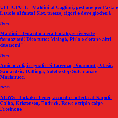
UFFICIALE - Maldini al Cagliari, gestione per l’asta e
il ruolo al fanta! Slot, prezzo, rigori e dove giocherà
News
Maldini: "Guardiola era tentato, scriveva le
formazioni! Dico tutto: Malagò, Pirlo e c'erano altri
due nomi"
News
Amichevoli, i segnali: Di Lorenzo, Pinamonti, Vlasic,
Samardzic, Dallinga, Solet e stop Sulemana e
Marianucci
News
NEWS - Lukaku-Fener, accordo e offerta al Napoli!
Calha, Kristensen, Endrick, Rowe e triplo colpo
Frosinone