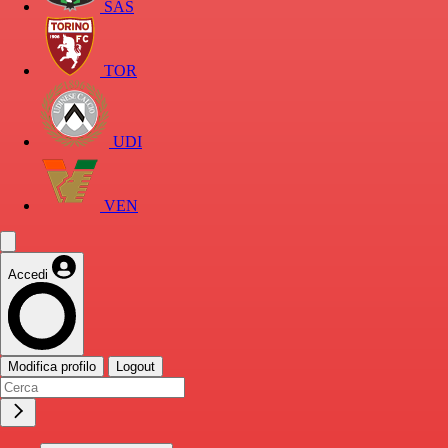
SAS
TOR
UDI
VEN
Accedi
Modifica profilo
Logout