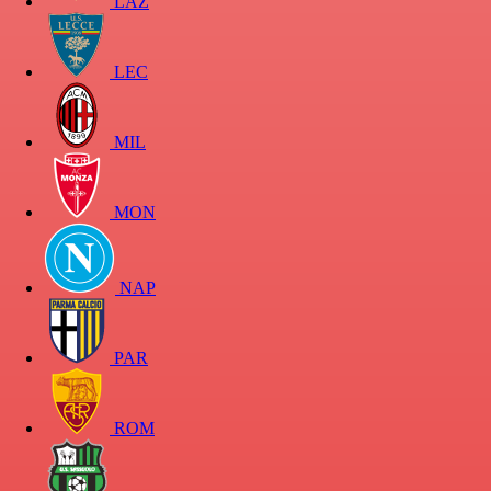
LAZ
LEC
MIL
MON
NAP
PAR
ROM