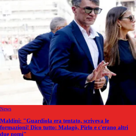
News
Maldini: "Guardiola era tentato, scriveva le
formazioni! Dico tutto: Malagò, Pirlo e c'erano altri
due nomi"