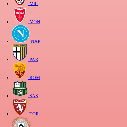
MIL
MON
NAP
PAR
ROM
SAS
TOR