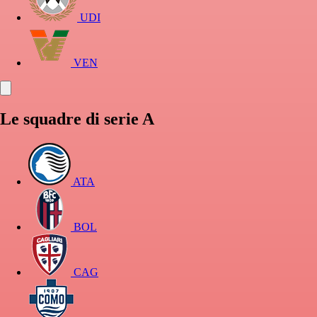
UDI
VEN
Le squadre di serie A
ATA
BOL
CAG