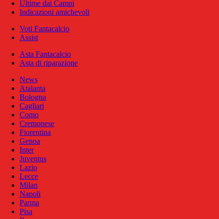
Ultime dai Campi
Indicazioni amichevoli
Voti Fantacalcio
Assist
Asta Fantacalcio
Asta di riparazione
News
Atalanta
Bologna
Cagliari
Como
Cremonese
Fiorentina
Genoa
Inter
Juventus
Lazio
Lecce
Milan
Napoli
Parma
Pisa