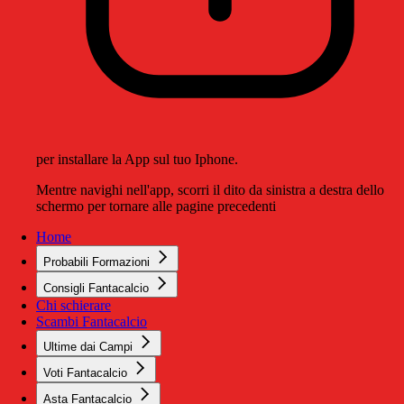
per installare la App sul tuo Iphone.
Mentre navighi nell'app, scorri il dito da sinistra a destra dello
schermo per tornare alle pagine precedenti
Home
Probabili Formazioni
Consigli Fantacalcio
Chi schierare
Scambi Fantacalcio
Ultime dai Campi
Voti Fantacalcio
Asta Fantacalcio