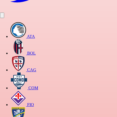
ATA
BOL
CAG
COM
FIO