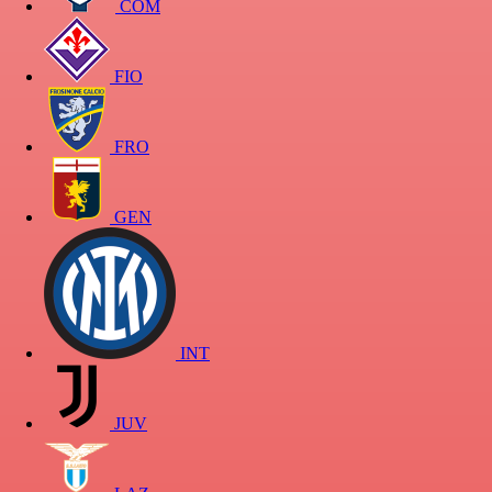
COM
FIO
FRO
GEN
INT
JUV