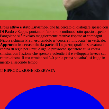
Il più attivo è stato Luvumbo
, che ha cercato di dialogare spesso con
Di Pardo e Zappa, puntando l’uomo di continuo: sotto questo aspetto,
l’angolano si è rivelato maggiormente reattivo rispetto ai compagni.
Nicola richiama Prati, esortandolo a “cercare l’imbucata” in verticale.
Approccio in crescendo da parte di Luperto
; qualche sbavatura in
cabina di regia per Prati; Augello pressoché spettatore sulla corsia
sinistra, con l’azione che spesso e volentieri si è sviluppata invece sul
centro-destra. Il test termina sul 3-0 per la prima squadra", si legge in
merito al secondo tempo.
© RIPRODUZIONE RISERVATA