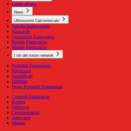
Guida all'asta
News
Ultimissime Calciomercato
Tabella Indisponibili
Nazionale
Quotazioni Fantacalcio
Regole Fantacalcio
Maglie Fantacalcio
I siti del nostro network
Probabili Formazioni
Infortunati
Squalificati
Diffidati
News Probabili Formazioni
Consigli Fantacalcio
Portieri
Difensori
Centrocampisti
Attaccanti
Mantra