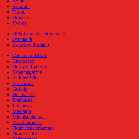
Roma
Sassuolo
Torino
Udinese
Verona
Ultimissime Calciomercato
Ufficialità
Esclusive Romano
Calcionapoli1926
Cittaceleste
Derbyderbyderby
Fantamagazine
FCInter1908
Forzaroma
Golssip
Hellas1903
Ilmilanista
Juvenews
Mediagol
Milanistichannel
Mondoudinese
Notiziecalciomercato
Numericalcio