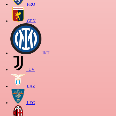
FRO
GEN
INT
JUV
LAZ
LEC