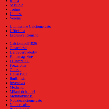
Roma
Sassuolo
Torino
Udinese
Verona
Ultimissime Calciomercato
Ufficialità
Esclusive Romano
Calcionapoli1926
Cittaceleste
Derbyderbyderby
Fantamagazine
FCInter1908
Forzaroma
Golssip
Hellas1903
Ilmilanista
Juvenews
Mediagol
Milanistichannel
Mondoudinese
Notiziecalciomercato
Numericalcio