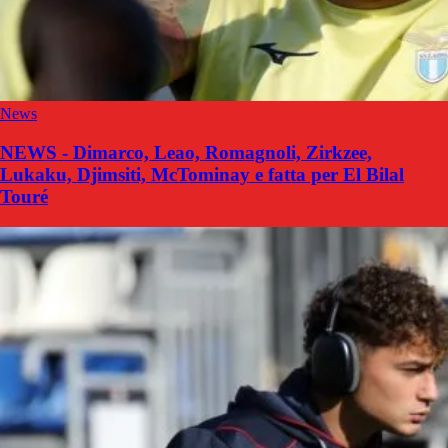
News
NEWS - Dimarco, Leao, Romagnoli, Zirkzee,
Lukaku, Djimsiti, McTominay e fatta per El Bilal
Touré