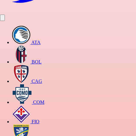
ATA
BOL
CAG
COM
FIO