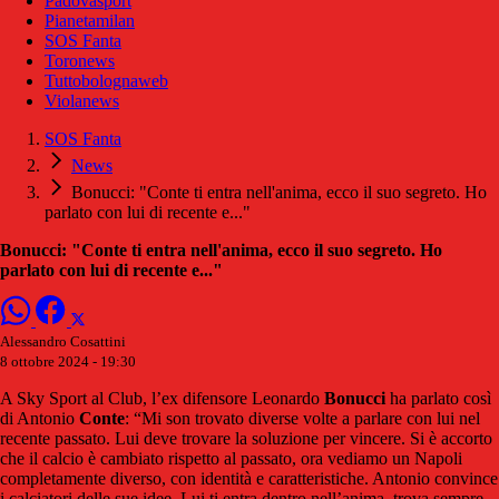
Padovasport
Pianetamilan
SOS Fanta
Toronews
Tuttobolognaweb
Violanews
SOS Fanta
News
Bonucci: "Conte ti entra nell'anima, ecco il suo segreto. Ho
parlato con lui di recente e..."
Bonucci: "Conte ti entra nell'anima, ecco il suo segreto. Ho
parlato con lui di recente e..."
Alessandro Cosattini
8 ottobre 2024 - 19:30
A Sky Sport al Club, l’ex difensore Leonardo
Bonucci
ha parlato così
di Antonio
Conte
: “Mi son trovato diverse volte a parlare con lui nel
recente passato. Lui deve trovare la soluzione per vincere. Si è accorto
che il calcio è cambiato rispetto al passato, ora vediamo un Napoli
completamente diverso, con identità e caratteristiche. Antonio convince
i calciatori delle sue idee. Lui ti entra dentro nell’anima, trova sempre