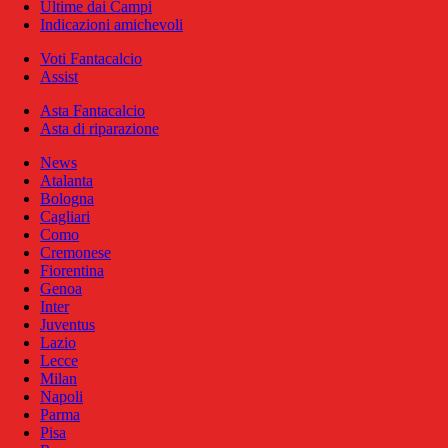
Ultime dai Campi
Indicazioni amichevoli
Voti Fantacalcio
Assist
Asta Fantacalcio
Asta di riparazione
News
Atalanta
Bologna
Cagliari
Como
Cremonese
Fiorentina
Genoa
Inter
Juventus
Lazio
Lecce
Milan
Napoli
Parma
Pisa