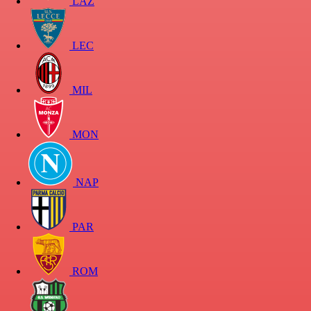
LAZ
LEC
MIL
MON
NAP
PAR
ROM