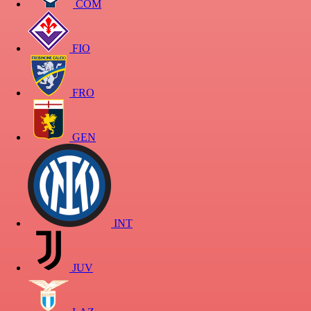
COM
FIO
FRO
GEN
INT
JUV