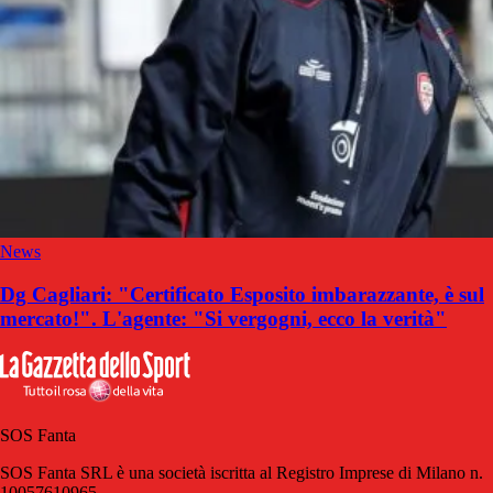
News
Dg Cagliari: "Certificato Esposito imbarazzante, è sul
mercato!". L'agente: "Si vergogni, ecco la verità"
SOS Fanta
SOS Fanta SRL è una società iscritta al Registro Imprese di Milano n.
10057610965.