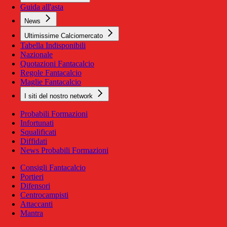
Guida all'asta
News
Ultimissime Calciomercato
Tabella Indisponibili
Nazionale
Quotazioni Fantacalcio
Regole Fantacalcio
Maglie Fantacalcio
I siti del nostro network
Probabili Formazioni
Infortunati
Squalificati
Diffidati
News Probabili Formazioni
Consigli Fantacalcio
Portieri
Difensori
Centrocampisti
Attaccanti
Mantra