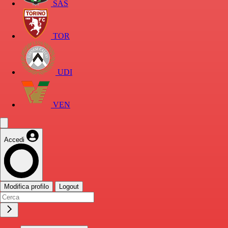
SAS
TOR
UDI
VEN
Accedi
Modifica profilo
Logout