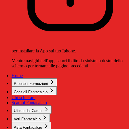
per installare la App sul tuo Iphone.
Mentre navighi nell'app, scorri il dito da sinistra a destra dello
schermo per tornare alle pagine precedenti
Home
Probabili Formazioni
Consigli Fantacalcio
Chi schierare
Scambi Fantacalcio
Ultime dai Campi
Voti Fantacalcio
Asta Fantacalcio