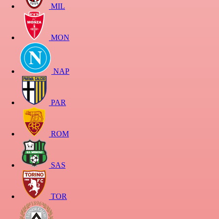
MIL
MON
NAP
PAR
ROM
SAS
TOR