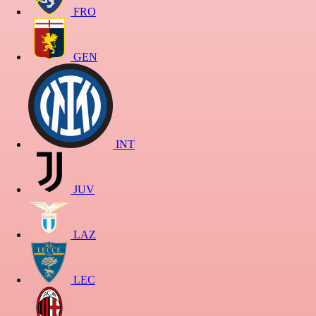
FRO
GEN
INT
JUV
LAZ
LEC