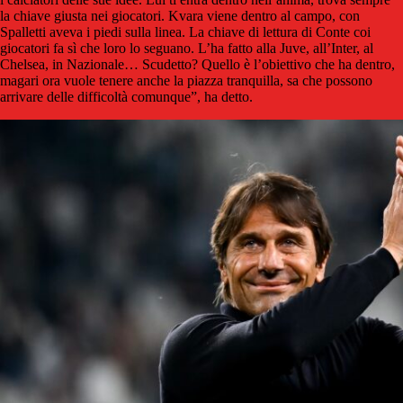
la chiave giusta nei giocatori. Kvara viene dentro al campo, con
Spalletti aveva i piedi sulla linea. La chiave di lettura di Conte coi
giocatori fa sì che loro lo seguano. L’ha fatto alla Juve, all’Inter, al
Chelsea, in Nazionale… Scudetto? Quello è l’obiettivo che ha dentro,
magari ora vuole tenere anche la piazza tranquilla, sa che possono
arrivare delle difficoltà comunque”, ha detto.