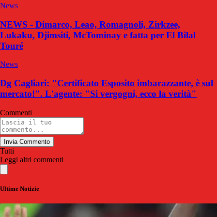
News
NEWS - Dimarco, Leao, Romagnoli, Zirkzee,
Lukaku, Djimsiti, McTominay e fatta per El Bilal
Touré
News
Dg Cagliari: "Certificato Esposito imbarazzante, è sul
mercato!". L'agente: "Si vergogni, ecco la verità"
Commenti
Invia Commento
Tutti
Leggi altri commenti
Ultime Notizie