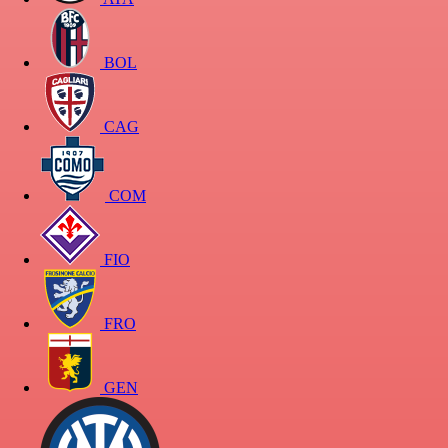
BOL
CAG
COM
FIO
FRO
GEN