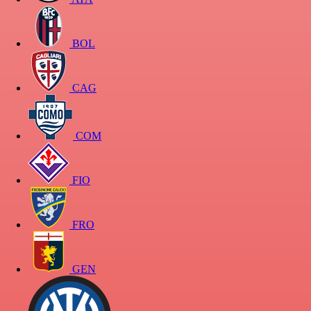
BOL
CAG
COM
FIO
FRO
GEN