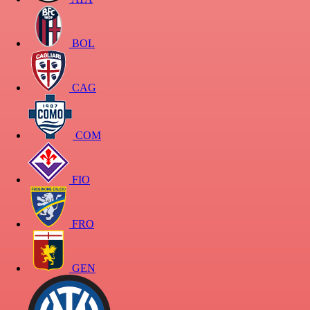
BOL
CAG
COM
FIO
FRO
GEN