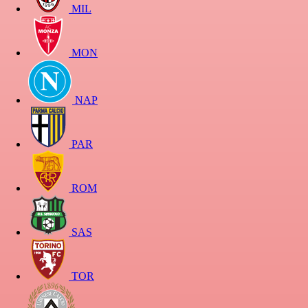
MIL
MON
NAP
PAR
ROM
SAS
TOR