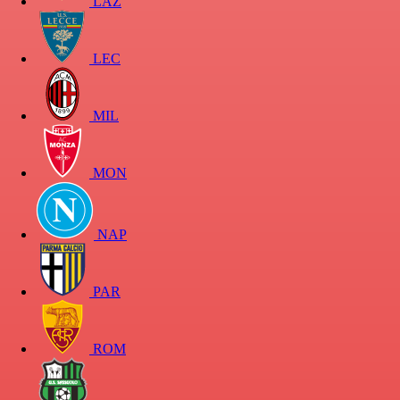
LAZ
LEC
MIL
MON
NAP
PAR
ROM