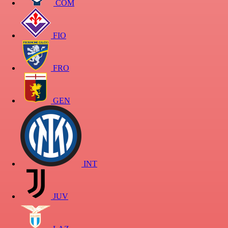
COM
FIO
FRO
GEN
INT
JUV