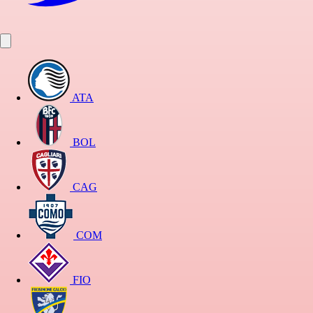
ATA
BOL
CAG
COM
FIO