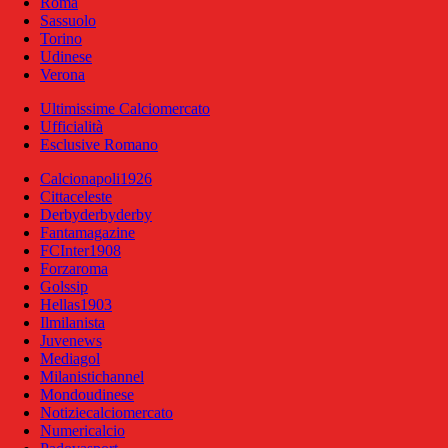
Roma
Sassuolo
Torino
Udinese
Verona
Ultimissime Calciomercato
Ufficialità
Esclusive Romano
Calcionapoli1926
Cittaceleste
Derbyderbyderby
Fantamagazine
FCInter1908
Forzaroma
Golssip
Hellas1903
Ilmilanista
Juvenews
Mediagol
Milanistichannel
Mondoudinese
Notiziecalciomercato
Numericalcio