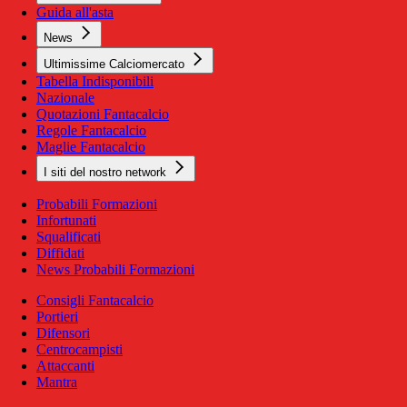
Guida all'asta
News
Ultimissime Calciomercato
Tabella Indisponibili
Nazionale
Quotazioni Fantacalcio
Regole Fantacalcio
Maglie Fantacalcio
I siti del nostro network
Probabili Formazioni
Infortunati
Squalificati
Diffidati
News Probabili Formazioni
Consigli Fantacalcio
Portieri
Difensori
Centrocampisti
Attaccanti
Mantra