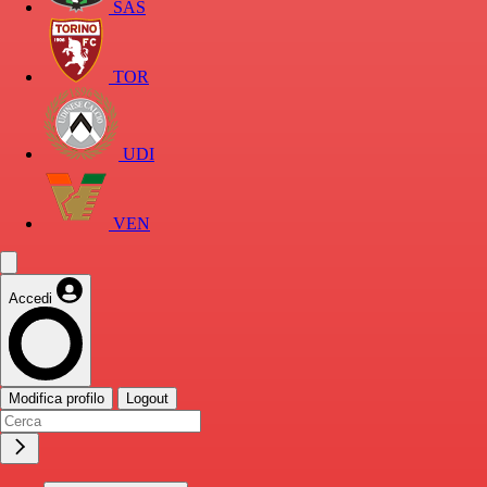
SAS
TOR
UDI
VEN
Accedi
Modifica profilo
Logout