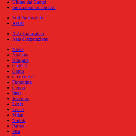
Ultime dai Campi
Indicazioni amichevoli
Voti Fantacalcio
Assist
Asta Fantacalcio
Asta di riparazione
News
Atalanta
Bologna
Cagliari
Como
Cremonese
Fiorentina
Genoa
Inter
Juventus
Lazio
Lecce
Milan
Napoli
Parma
Pisa