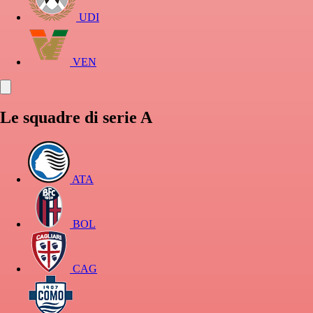
UDI
VEN
Le squadre di serie A
ATA
BOL
CAG