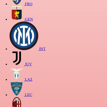
FRO
GEN
INT
JUV
LAZ
LEC