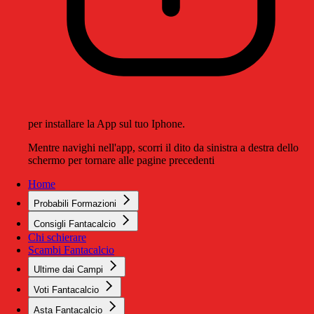
per installare la App sul tuo Iphone.
Mentre navighi nell'app, scorri il dito da sinistra a destra dello
schermo per tornare alle pagine precedenti
Home
Probabili Formazioni
Consigli Fantacalcio
Chi schierare
Scambi Fantacalcio
Ultime dai Campi
Voti Fantacalcio
Asta Fantacalcio