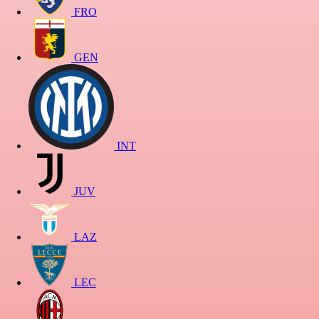
FRO
GEN
INT
JUV
LAZ
LEC