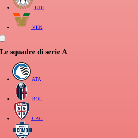
UDI
VEN
Le squadre di serie A
ATA
BOL
CAG