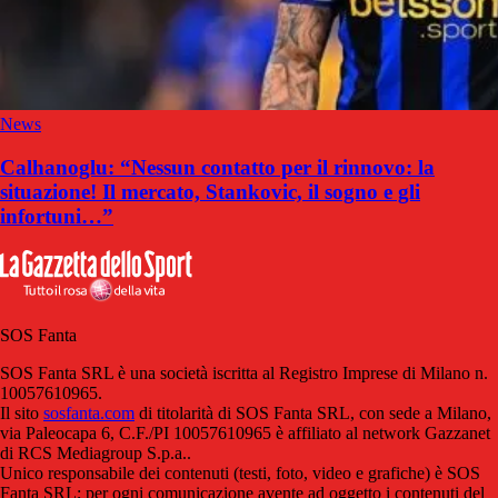
News
Calhanoglu: “Nessun contatto per il rinnovo: la
situazione! Il mercato, Stankovic, il sogno e gli
infortuni…”
SOS Fanta
SOS Fanta SRL è una società iscritta al Registro Imprese di Milano n.
10057610965.
Il sito
sosfanta.com
di titolarità di SOS Fanta SRL, con sede a Milano,
via Paleocapa 6, C.F./PI 10057610965 è affiliato al network Gazzanet
di RCS Mediagroup S.p.a..
Unico responsabile dei contenuti (testi, foto, video e grafiche) è SOS
Fanta SRL; per ogni comunicazione avente ad oggetto i contenuti del