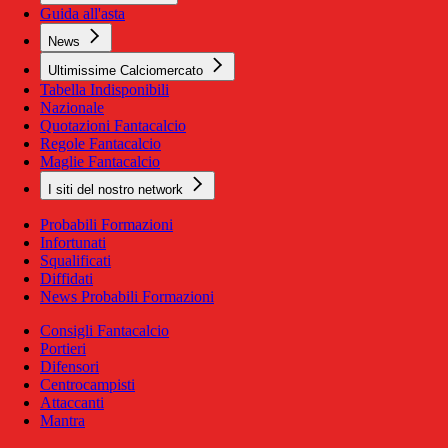
Guida all'asta
News
Ultimissime Calciomercato
Tabella Indisponibili
Nazionale
Quotazioni Fantacalcio
Regole Fantacalcio
Maglie Fantacalcio
I siti del nostro network
Probabili Formazioni
Infortunati
Squalificati
Diffidati
News Probabili Formazioni
Consigli Fantacalcio
Portieri
Difensori
Centrocampisti
Attaccanti
Mantra