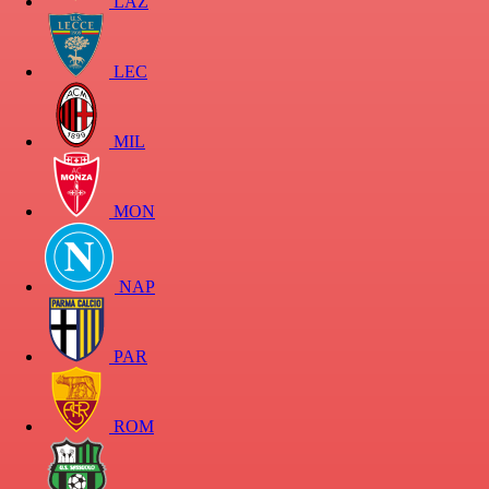
LAZ
LEC
MIL
MON
NAP
PAR
ROM