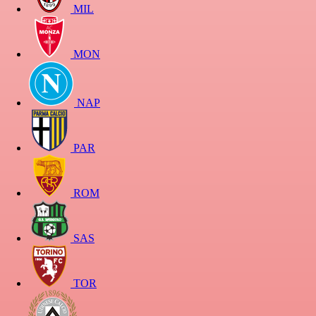
MIL
MON
NAP
PAR
ROM
SAS
TOR