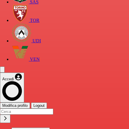
SAS
TOR
UDI
VEN
Accedi
Modifica profilo
Logout