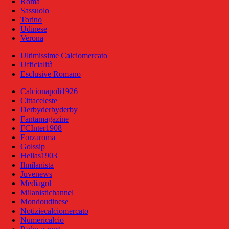
Roma
Sassuolo
Torino
Udinese
Verona
Ultimissime Calciomercato
Ufficialità
Esclusive Romano
Calcionapoli1926
Cittaceleste
Derbyderbyderby
Fantamagazine
FCInter1908
Forzaroma
Golssip
Hellas1903
Ilmilanista
Juvenews
Mediagol
Milanistichannel
Mondoudinese
Notiziecalciomercato
Numericalcio