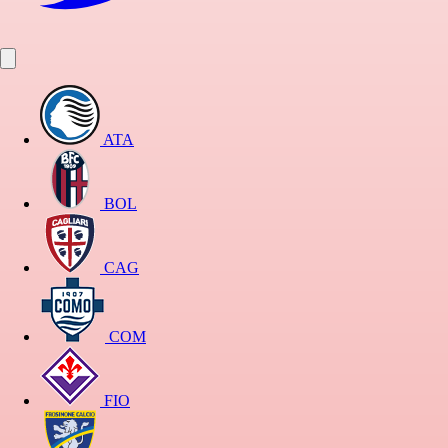
ATA
BOL
CAG
COM
FIO