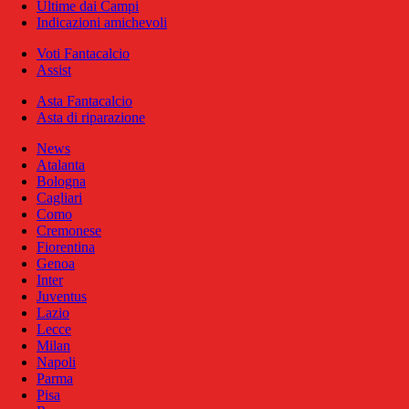
Ultime dai Campi
Indicazioni amichevoli
Voti Fantacalcio
Assist
Asta Fantacalcio
Asta di riparazione
News
Atalanta
Bologna
Cagliari
Como
Cremonese
Fiorentina
Genoa
Inter
Juventus
Lazio
Lecce
Milan
Napoli
Parma
Pisa