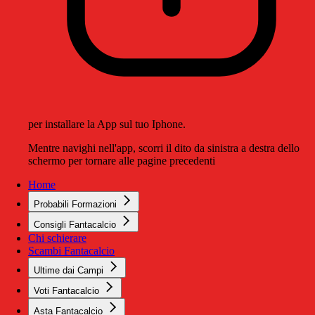
per installare la App sul tuo Iphone.
Mentre navighi nell'app, scorri il dito da sinistra a destra dello
schermo per tornare alle pagine precedenti
Home
Probabili Formazioni
Consigli Fantacalcio
Chi schierare
Scambi Fantacalcio
Ultime dai Campi
Voti Fantacalcio
Asta Fantacalcio