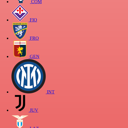
COM
FIO
FRO
GEN
INT
JUV