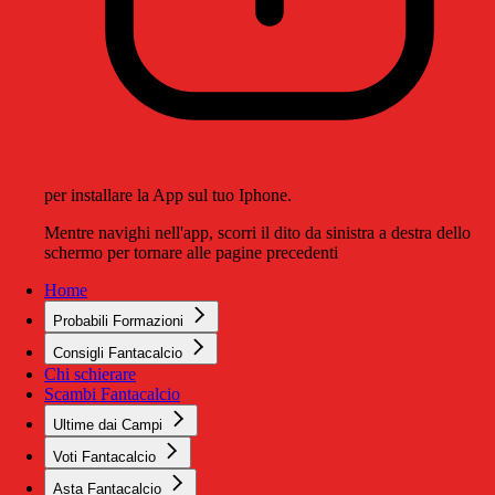
per installare la App sul tuo Iphone.
Mentre navighi nell'app, scorri il dito da sinistra a destra dello
schermo per tornare alle pagine precedenti
Home
Probabili Formazioni
Consigli Fantacalcio
Chi schierare
Scambi Fantacalcio
Ultime dai Campi
Voti Fantacalcio
Asta Fantacalcio