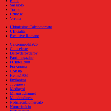
Roma
Sassuolo
Torino
Udinese
Verona
Ultimissime Calciomercato
Ufficialità
Esclusive Romano
Calcionapoli1926
Cittaceleste
Derbyderbyderby
Fantamagazine
FCInter1908
Forzaroma
Golssip
Hellas1903
Ilmilanista
Juvenews
Mediagol
Milanistichannel
Mondoudinese
Notiziecalciomercato
Numericalcio