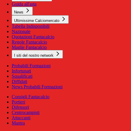
Guida all'asta
News
Ultimissime Calciomercato
Tabella Indisponibili
Nazionale
Quotazioni Fantacalcio
Regole Fantacalcio
Maglie Fantacalcio
I siti del nostro network
Probabili Formazioni
Infortunati
Squalificati
Diffidati
News Probabili Formazioni
Consigli Fantacalcio
Portieri
Difensori
Centrocampisti
Attaccanti
Mantra