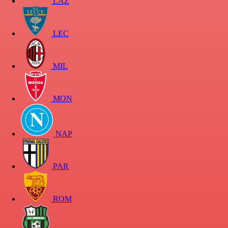
LAZ
LEC
MIL
MON
NAP
PAR
ROM