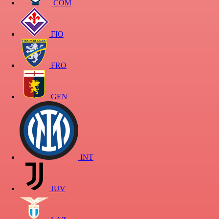
COM
FIO
FRO
GEN
INT
JUV