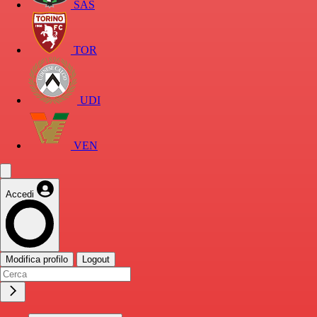
SAS
TOR
UDI
VEN
Accedi
Modifica profilo
Logout