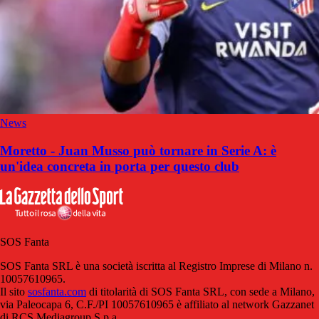
News
Moretto - Juan Musso può tornare in Serie A: è
un'idea concreta in porta per questo club
SOS Fanta
SOS Fanta SRL è una società iscritta al Registro Imprese di Milano n.
10057610965.
Il sito
sosfanta.com
di titolarità di SOS Fanta SRL, con sede a Milano,
via Paleocapa 6, C.F./PI 10057610965 è affiliato al network Gazzanet
di RCS Mediagroup S.p.a..