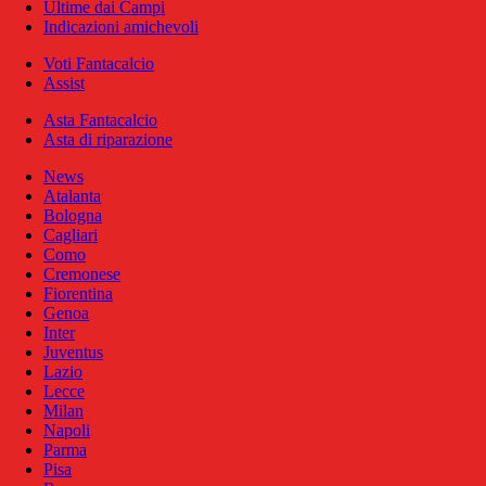
Ultime dai Campi
Indicazioni amichevoli
Voti Fantacalcio
Assist
Asta Fantacalcio
Asta di riparazione
News
Atalanta
Bologna
Cagliari
Como
Cremonese
Fiorentina
Genoa
Inter
Juventus
Lazio
Lecce
Milan
Napoli
Parma
Pisa