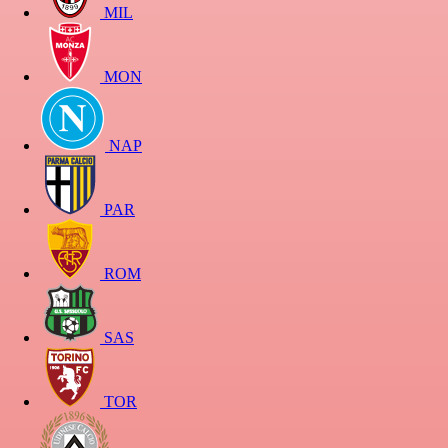
MIL
MON
NAP
PAR
ROM
SAS
TOR