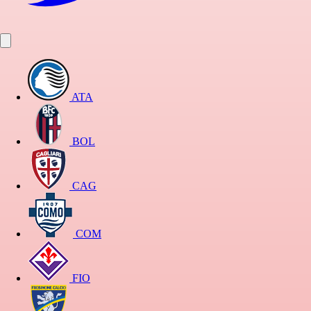
ATA
BOL
CAG
COM
FIO