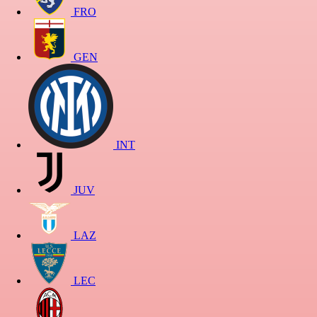
FRO
GEN
INT
JUV
LAZ
LEC