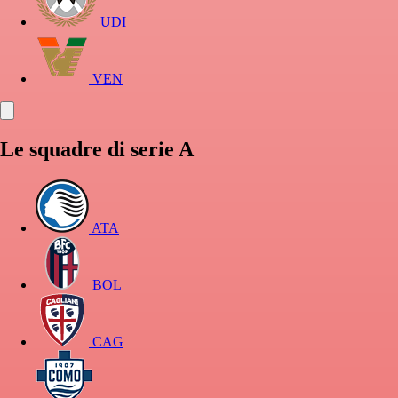
UDI
VEN
Le squadre di serie A
ATA
BOL
CAG