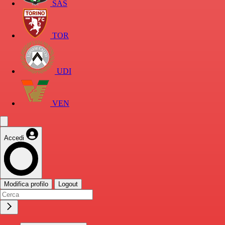
SAS
TOR
UDI
VEN
Accedi
Modifica profilo
Logout