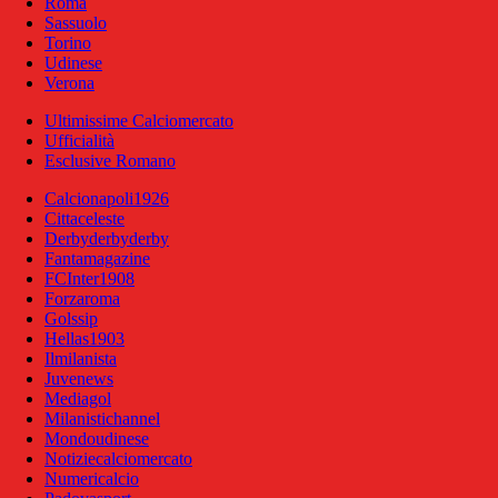
Roma
Sassuolo
Torino
Udinese
Verona
Ultimissime Calciomercato
Ufficialità
Esclusive Romano
Calcionapoli1926
Cittaceleste
Derbyderbyderby
Fantamagazine
FCInter1908
Forzaroma
Golssip
Hellas1903
Ilmilanista
Juvenews
Mediagol
Milanistichannel
Mondoudinese
Notiziecalciomercato
Numericalcio