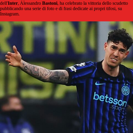
dell'
Inter
, Alessandro
Bastoni
, ha celebrato la vittoria dello scudetto
pubblicando una serie di foto e di frasi dedicate ai propri tifosi, su
Instagram.