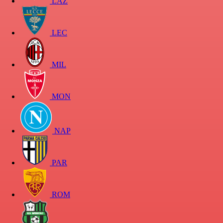
LAZ
LEC
MIL
MON
NAP
PAR
ROM