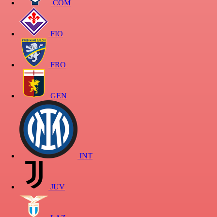
COM
FIO
FRO
GEN
INT
JUV