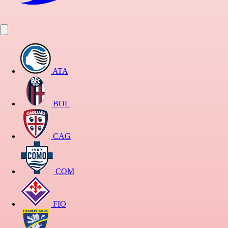
ATA
BOL
CAG
COM
FIO