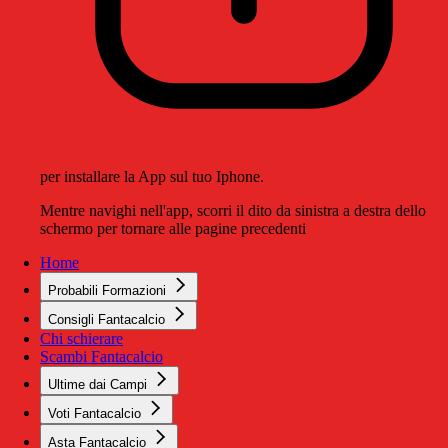
per installare la App sul tuo Iphone.
Mentre navighi nell'app, scorri il dito da sinistra a destra dello
schermo per tornare alle pagine precedenti
Home
Probabili Formazioni
Consigli Fantacalcio
Chi schierare
Scambi Fantacalcio
Ultime dai Campi
Voti Fantacalcio
Asta Fantacalcio