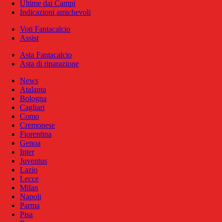
Ultime dai Campi
Indicazioni amichevoli
Voti Fantacalcio
Assist
Asta Fantacalcio
Asta di riparazione
News
Atalanta
Bologna
Cagliari
Como
Cremonese
Fiorentina
Genoa
Inter
Juventus
Lazio
Lecce
Milan
Napoli
Parma
Pisa