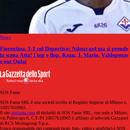
News
Fiorentina, 1-1 col Deportivo: Ndour-gol ma si prende
la scena Atta! I top e flop, Kean, J. Mario, Valdepenas
e out Oulai
SOS Fanta
SOS Fanta SRL è una società iscritta al Registro Imprese di Milano n.
10057610965.
Il sito
sosfanta.com
di titolarità di SOS Fanta SRL, con sede a Milano,
via Paleocapa 6, C.F./PI 10057610965 è affiliato al network Gazzanet
di RCS Mediagroup S.p.a..
Unico responsabile dei contenuti (testi, foto, video e grafiche) è SOS