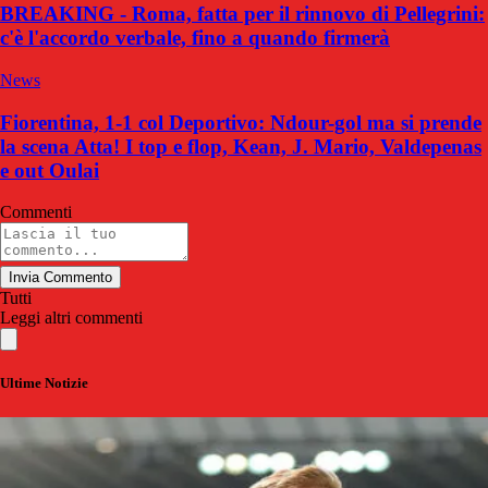
BREAKING - Roma, fatta per il rinnovo di Pellegrini:
c'è l'accordo verbale, fino a quando firmerà
News
Fiorentina, 1-1 col Deportivo: Ndour-gol ma si prende
la scena Atta! I top e flop, Kean, J. Mario, Valdepenas
e out Oulai
Commenti
Invia Commento
Tutti
Leggi altri commenti
Ultime Notizie