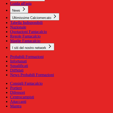
Guida all'asta
News
Ultimissime Calciomercato
Tabella Indisponibili
Nazionale
Quotazioni Fantacalcio
Regole Fantacalcio
Maglie Fantacalcio
I siti del nostro network
Probabili Formazioni
Infortunati
Squalificati
Diffidati
News Probabili Formazioni
Consigli Fantacalcio
Portieri
Difensori
Centrocampisti
Attaccanti
Mantra