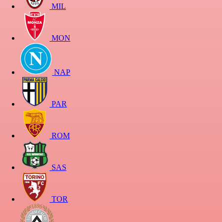
MIL
MON
NAP
PAR
ROM
SAS
TOR