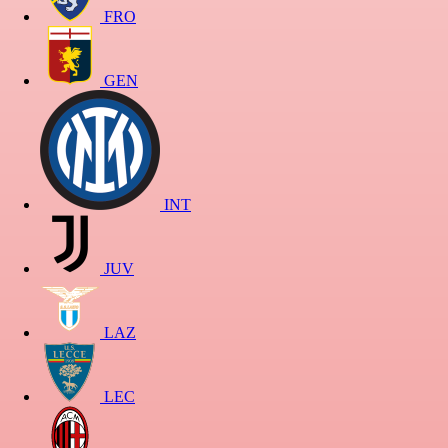
FRO
GEN
INT
JUV
LAZ
LEC