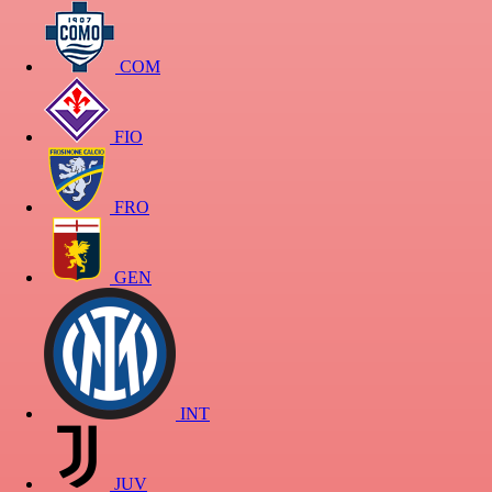
COM
FIO
FRO
GEN
INT
JUV