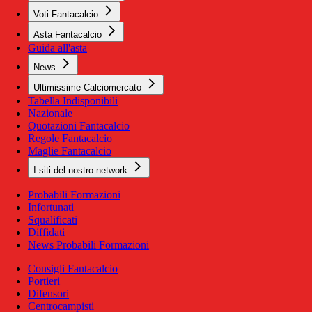
Voti Fantacalcio
Asta Fantacalcio
Guida all'asta
News
Ultimissime Calciomercato
Tabella Indisponibili
Nazionale
Quotazioni Fantacalcio
Regole Fantacalcio
Maglie Fantacalcio
I siti del nostro network
Probabili Formazioni
Infortunati
Squalificati
Diffidati
News Probabili Formazioni
Consigli Fantacalcio
Portieri
Difensori
Centrocampisti