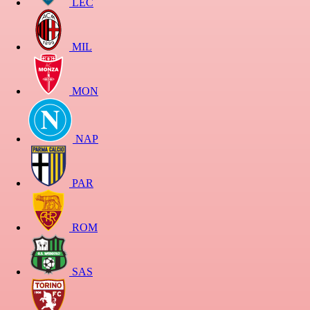
LEC
MIL
MON
NAP
PAR
ROM
SAS