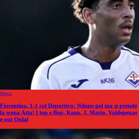
News
Fiorentina, 1-1 col Deportivo: Ndour-gol ma si prende
la scena Atta! I top e flop, Kean, J. Mario, Valdepenas
e out Oulai