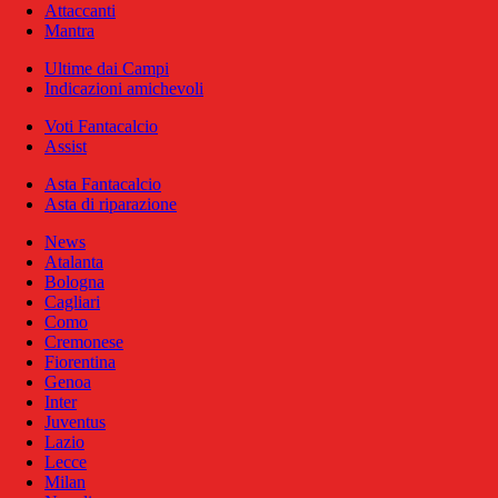
Attaccanti
Mantra
Ultime dai Campi
Indicazioni amichevoli
Voti Fantacalcio
Assist
Asta Fantacalcio
Asta di riparazione
News
Atalanta
Bologna
Cagliari
Como
Cremonese
Fiorentina
Genoa
Inter
Juventus
Lazio
Lecce
Milan