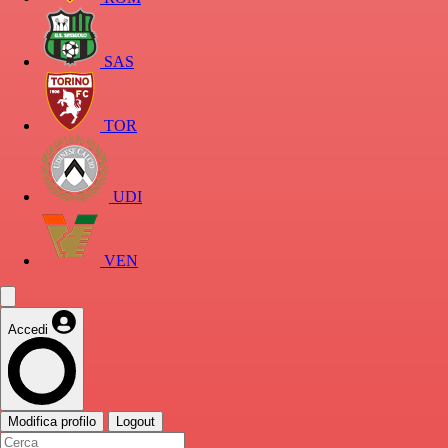
SAS
TOR
UDI
VEN
Accedi
Modifica profilo
Logout