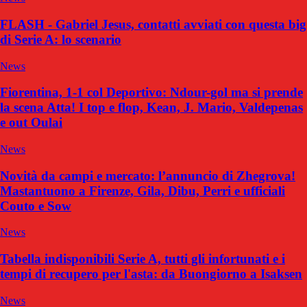
FLASH - Gabriel Jesus, contatti avviati con questa big
di Serie A: lo scenario
News
Fiorentina, 1-1 col Deportivo: Ndour-gol ma si prende
la scena Atta! I top e flop, Kean, J. Mario, Valdepenas
e out Oulai
News
Novità da campi e mercato: l’annuncio di Zhegrova!
Mastantuono a Firenze, Gila, Dibu, Perri e ufficiali
Couto e Sow
News
Tabella indisponibili Serie A, tutti gli infortunati e i
tempi di recupero per l'asta: da Buongiorno a Isaksen
News