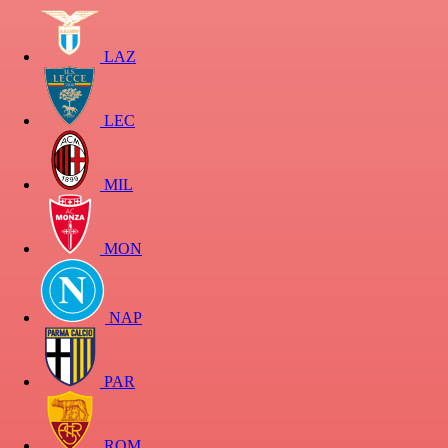
LAZ
LEC
MIL
MON
NAP
PAR
ROM