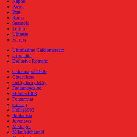
Napoli
Parma
Pisa
Roma
Sassuolo
Torino
Udinese
Verona
Ultimissime Calciomercato
Ufficialità
Esclusive Romano
Calcionapoli1926
Cittaceleste
Derbyderbyderby
Fantamagazine
FCInter1908
Forzaroma
Golssip
Hellas1903
Ilmilanista
Juvenews
Mediagol
Milanistichannel