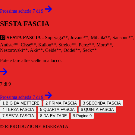
Prossima scheda 7 di 9
SESTA FASCIA
6️⃣ SESTA FASCIA
- Supryaga**, Jovane**, Mihaila**, Sansone**,
Antiste**, Cissè**, Kallon**, Strelec**, Perez**, Moro**,
Nestorovski**, Akè**, Ceide**, Oddei**, Seck**
Potete fare altre scelte in attacco.
7 di 9
Prossima scheda 7 di 9
1
BIG DA METTERE
2
PRIMA FASCIA
3
SECONDA FASCIA
4
TERZA FASCIA
5
QUARTA FASCIA
6
QUINTA FASCIA
7
SESTA FASCIA
8
DA EVITARE
9
Pagina 9
© RIPRODUZIONE RISERVATA