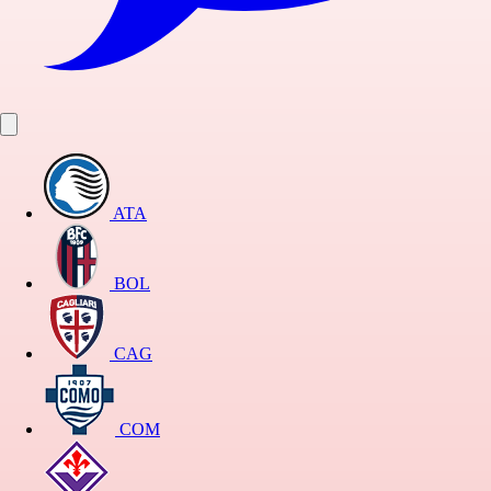
ATA
BOL
CAG
COM