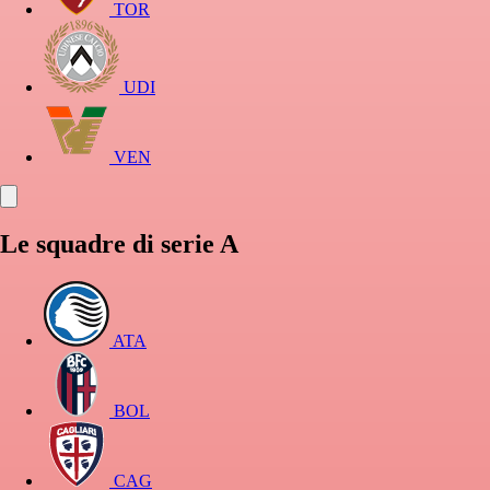
TOR
UDI
VEN
Le squadre di serie A
ATA
BOL
CAG