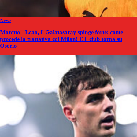
News
Moretto - Leao, il Galatasaray spinge forte: come
procede la trattativa col Milan! E il club torna su
Osorio