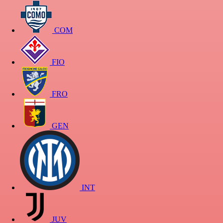
COM
FIO
FRO
GEN
INT
JUV