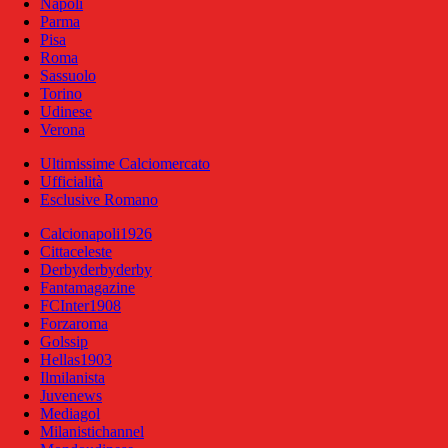
Napoli
Parma
Pisa
Roma
Sassuolo
Torino
Udinese
Verona
Ultimissime Calciomercato
Ufficialità
Esclusive Romano
Calcionapoli1926
Cittaceleste
Derbyderbyderby
Fantamagazine
FCInter1908
Forzaroma
Golssip
Hellas1903
Ilmilanista
Juvenews
Mediagol
Milanistichannel