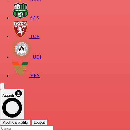
SAS
TOR
UDI
VEN
Accedi
Modifica profilo
Logout