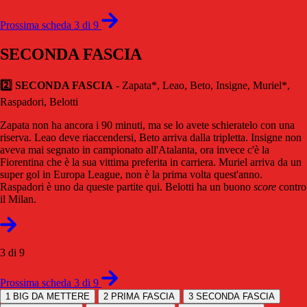
Prossima scheda 3 di 9
SECONDA FASCIA
2️⃣ SECONDA FASCIA
- Zapata*, Leao, Beto, Insigne, Muriel*,
Raspadori, Belotti
Zapata non ha ancora i 90 minuti, ma se lo avete schieratelo con una
riserva. Leao deve riaccendersi, Beto arriva dalla tripletta. Insigne non
aveva mai segnato in campionato all'Atalanta, ora invece c'è la
Fiorentina che è la sua vittima preferita in carriera. Muriel arriva da un
super gol in Europa League, non è la prima volta quest'anno.
Raspadori è uno da queste partite qui. Belotti ha un buono
score
contro
il Milan.
3 di 9
Prossima scheda 3 di 9
1
BIG DA METTERE
2
PRIMA FASCIA
3
SECONDA FASCIA