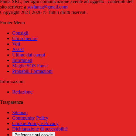
Fanta SRL; per ogni comunicazione avente ad oggetto i contenuti del
sito scrivere a
sosfanta@gmail.com
Copyright 2021-2026 © Tutti i diritti riservati.
Footer Menu
Consigli
Chi schierare
Voti
Assist
Ultime dai campi
Infortunati
Maglie SOS Fanta
Probabili Formazioni
Informazioni
Redazione
Trasparenza
Sitemap
Community Policy
Cookie Policy e Privacy
Dichiarazione di accessibilità
Preferenze sui cookie