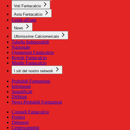
Voti Fantacalcio
Asta Fantacalcio
Guida all'asta
News
Ultimissime Calciomercato
Tabella Indisponibili
Nazionale
Quotazioni Fantacalcio
Regole Fantacalcio
Maglie Fantacalcio
I siti del nostro network
Probabili Formazioni
Infortunati
Squalificati
Diffidati
News Probabili Formazioni
Consigli Fantacalcio
Portieri
Difensori
Centrocampisti