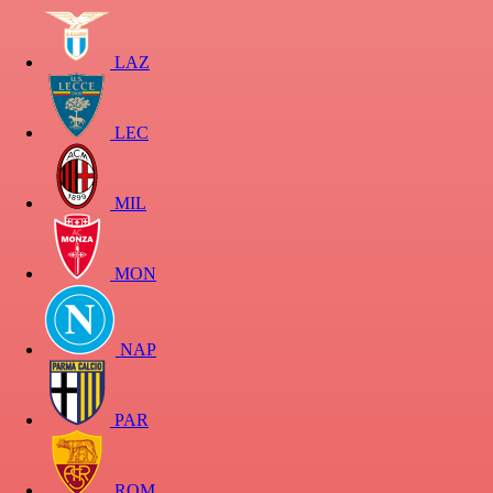
LAZ
LEC
MIL
MON
NAP
PAR
ROM