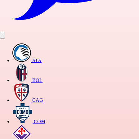
ATA
BOL
CAG
COM