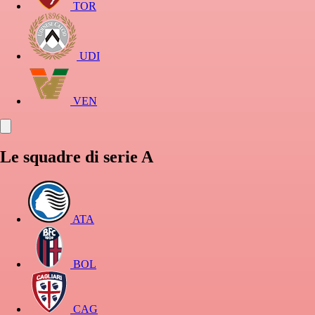
TOR
UDI
VEN
Le squadre di serie A
ATA
BOL
CAG