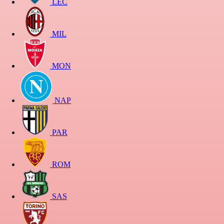
LEC
MIL
MON
NAP
PAR
ROM
SAS