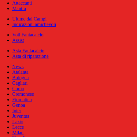
Attaccanti
Mantra
Ultime dai Campi
Indicazioni amichevoli
Voti Fantacalcio
Assist
Asta Fantacalcio
Asta di riparazione
News
Atalanta
Bologna
Cagliari
Como
Cremonese
Fiorentina
Genoa
Inter
Juventus
Lazio
Lecce
Milan