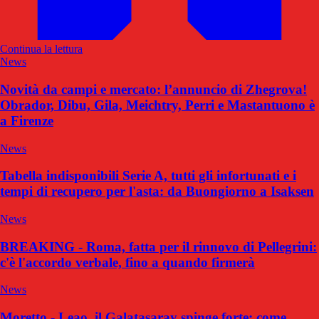
Continua la lettura
News
Novità da campi e mercato: l’annuncio di Zhegrova!
Obrador, Dibu, Gila, Meichtry, Perri e Mastantuono è
a Firenze
News
Tabella indisponibili Serie A, tutti gli infortunati e i
tempi di recupero per l'asta: da Buongiorno a Isaksen
News
BREAKING - Roma, fatta per il rinnovo di Pellegrini:
c'è l'accordo verbale, fino a quando firmerà
News
Moretto - Leao, il Galatasaray spinge forte: come