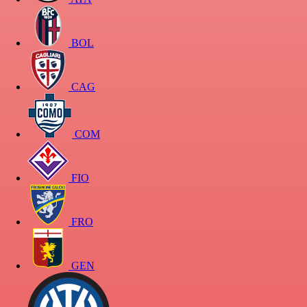
BOL
CAG
COM
FIO
FRO
GEN