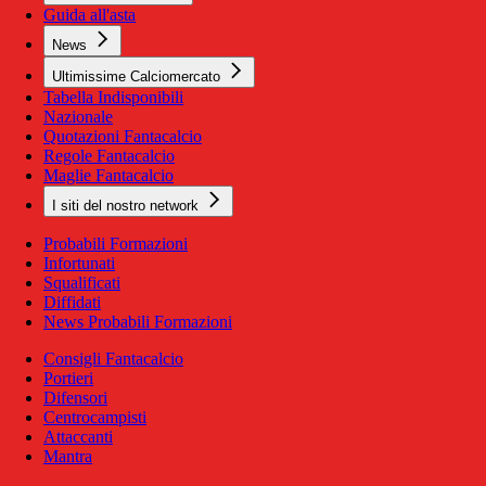
Guida all'asta
News
Ultimissime Calciomercato
Tabella Indisponibili
Nazionale
Quotazioni Fantacalcio
Regole Fantacalcio
Maglie Fantacalcio
I siti del nostro network
Probabili Formazioni
Infortunati
Squalificati
Diffidati
News Probabili Formazioni
Consigli Fantacalcio
Portieri
Difensori
Centrocampisti
Attaccanti
Mantra