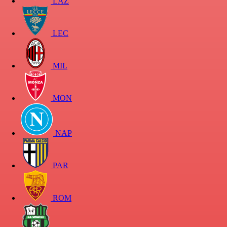
LAZ
LEC
MIL
MON
NAP
PAR
ROM