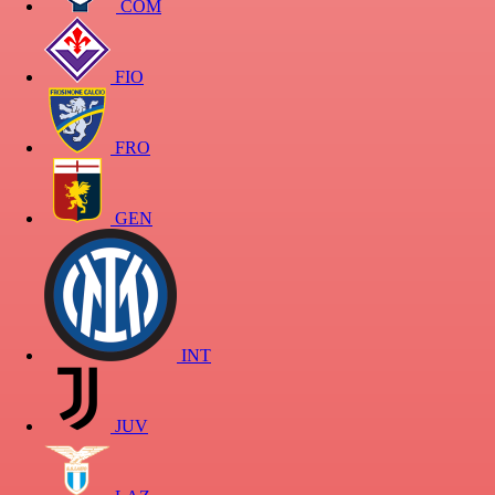
COM
FIO
FRO
GEN
INT
JUV