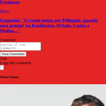
Frosinone
News
Gasperini: "Ci vuole tempo per Pellegrini, quando
sarà pronto! Su Koulierakis, Dybala, Castro e
Molina..."
Commenti
Invia Commento
Tutti
Leggi altri commenti
Ultime Notizie