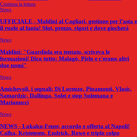
Continua la lettura
News
UFFICIALE - Maldini al Cagliari, gestione per l’asta e
il ruolo al fanta! Slot, prezzo, rigori e dove giocherà
News
Maldini: "Guardiola era tentato, scriveva le
formazioni! Dico tutto: Malagò, Pirlo e c'erano altri
due nomi"
News
Amichevoli, i segnali: Di Lorenzo, Pinamonti, Vlasic,
Samardzic, Dallinga, Solet e stop Sulemana e
Marianucci
News
NEWS - Lukaku-Fener, accordo e offerta al Napoli!
Calha, Kristensen, Endrick, Rowe e triplo colpo