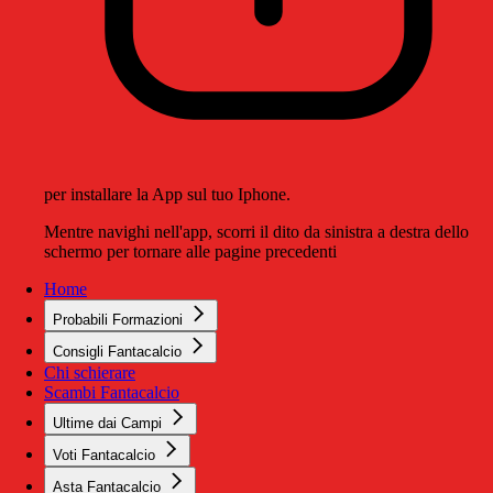
per installare la App sul tuo Iphone.
Mentre navighi nell'app, scorri il dito da sinistra a destra dello
schermo per tornare alle pagine precedenti
Home
Probabili Formazioni
Consigli Fantacalcio
Chi schierare
Scambi Fantacalcio
Ultime dai Campi
Voti Fantacalcio
Asta Fantacalcio