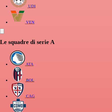
UDI
VEN
Le squadre di serie A
ATA
BOL
CAG