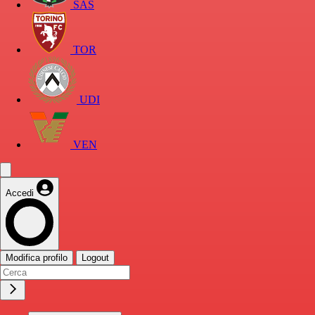
SAS
TOR
UDI
VEN
Accedi
Modifica profilo
Logout