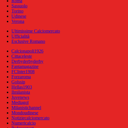
Roma
Sassuolo
Torino
Udinese
Verona
Ultimissime Calciomercato
Ufficialità
Esclusive Romano
Calcionapoli1926
Cittaceleste
Derbyderbyderby
Fantamagazine
FCInter1908
Forzaroma
Golssip
Hellas1903
Ilmilanista
Juvenews
Mediagol
Milanistichannel
Mondoudinese
Notiziecalciomercato
Numericalcio