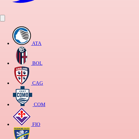
ATA
BOL
CAG
COM
FIO