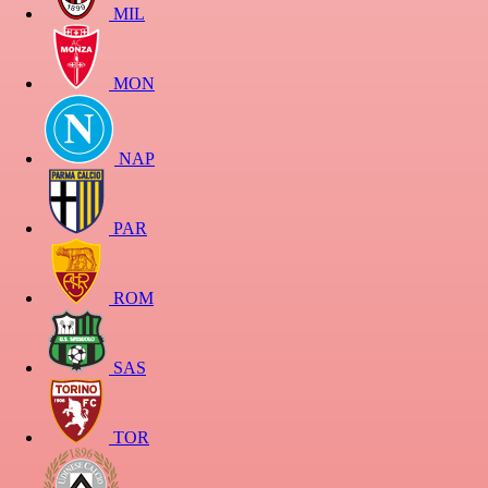
MIL
MON
NAP
PAR
ROM
SAS
TOR