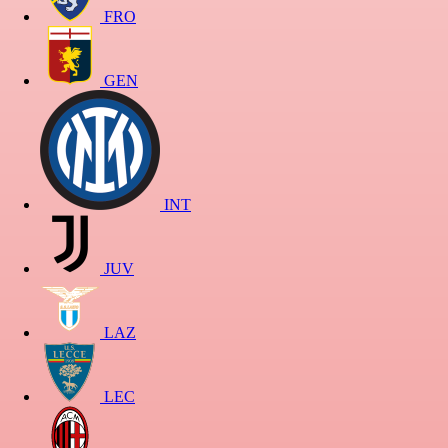
FRO
GEN
INT
JUV
LAZ
LEC