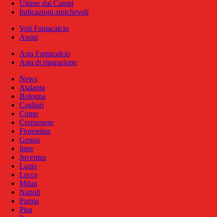
Ultime dai Campi
Indicazioni amichevoli
Voti Fantacalcio
Assist
Asta Fantacalcio
Asta di riparazione
News
Atalanta
Bologna
Cagliari
Como
Cremonese
Fiorentina
Genoa
Inter
Juventus
Lazio
Lecce
Milan
Napoli
Parma
Pisa