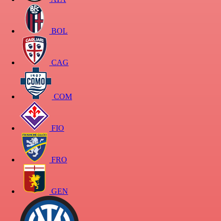
BOL
CAG
COM
FIO
FRO
GEN