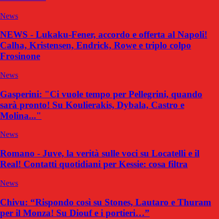
News
NEWS - Lukaku-Fener, accordo e offerta al Napoli!
Calha, Kristensen, Endrick, Rowe e triplo colpo
Frosinone
News
Gasperini: "Ci vuole tempo per Pellegrini, quando
sarà pronto! Su Koulierakis, Dybala, Castro e
Molina..."
News
Romano - Juve, la verità sulle voci su Locatelli e il
Real! Contatti quotidiani per Kessie: cosa filtra
News
Chivu: “Rispondo così su Stones, Lautaro e Thuram
per il Monza! Su Diouf e i portieri…”