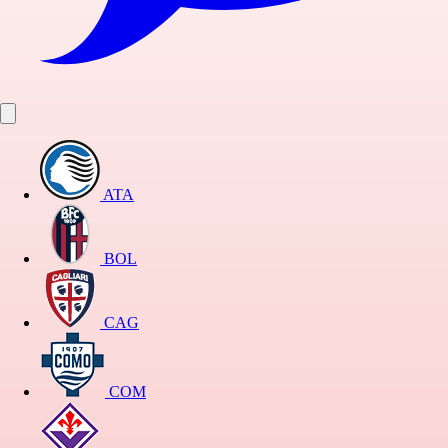
ATA
BOL
CAG
COM