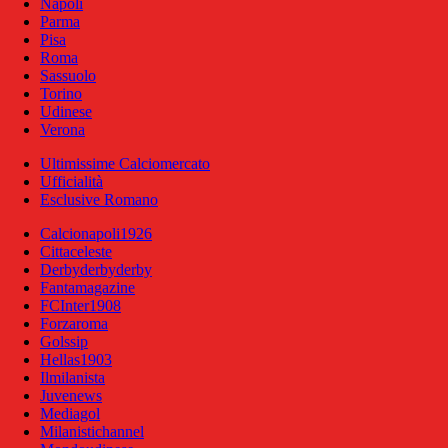
Napoli
Parma
Pisa
Roma
Sassuolo
Torino
Udinese
Verona
Ultimissime Calciomercato
Ufficialità
Esclusive Romano
Calcionapoli1926
Cittaceleste
Derbyderbyderby
Fantamagazine
FCInter1908
Forzaroma
Golssip
Hellas1903
Ilmilanista
Juvenews
Mediagol
Milanistichannel