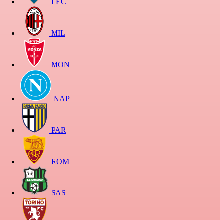
LEC
MIL
MON
NAP
PAR
ROM
SAS