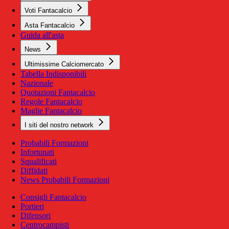
Voti Fantacalcio
Asta Fantacalcio
Guida all'asta
News
Ultimissime Calciomercato
Tabella Indisponibili
Nazionale
Quotazioni Fantacalcio
Regole Fantacalcio
Maglie Fantacalcio
I siti del nostro network
Probabili Formazioni
Infortunati
Squalificati
Diffidati
News Probabili Formazioni
Consigli Fantacalcio
Portieri
Difensori
Centrocampisti