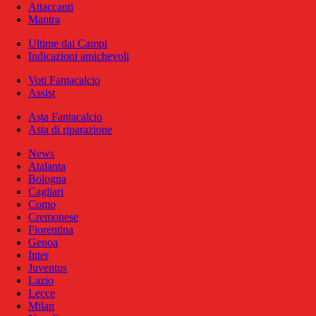
Attaccanti
Mantra
Ultime dai Campi
Indicazioni amichevoli
Voti Fantacalcio
Assist
Asta Fantacalcio
Asta di riparazione
News
Atalanta
Bologna
Cagliari
Como
Cremonese
Fiorentina
Genoa
Inter
Juventus
Lazio
Lecce
Milan