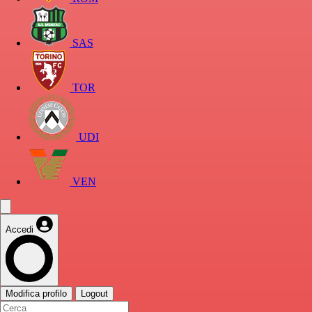
SAS
TOR
UDI
VEN
Accedi
Modifica profilo
Logout