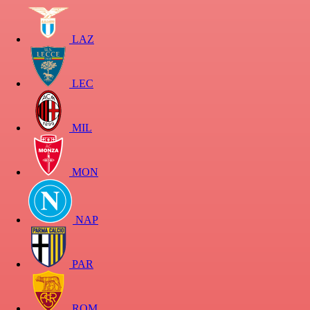
LAZ
LEC
MIL
MON
NAP
PAR
ROM