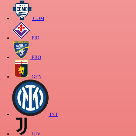
COM
FIO
FRO
GEN
INT
JUV