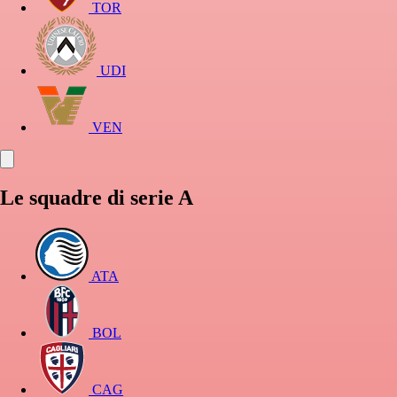
TOR
UDI
VEN
Le squadre di serie A
ATA
BOL
CAG