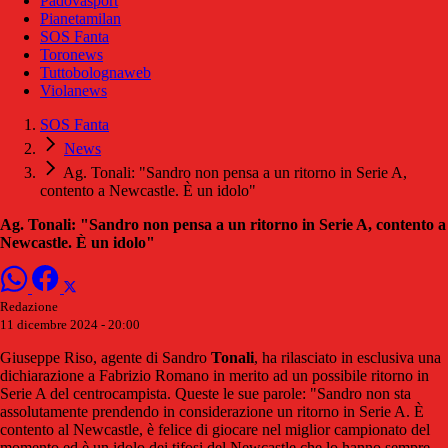
Padovasport
Pianetamilan
SOS Fanta
Toronews
Tuttobolognaweb
Violanews
SOS Fanta
News
Ag. Tonali: "Sandro non pensa a un ritorno in Serie A,
contento a Newcastle. È un idolo"
Ag. Tonali: "Sandro non pensa a un ritorno in Serie A, contento a
Newcastle. È un idolo"
Redazione
11 dicembre 2024 - 20:00
Giuseppe Riso, agente di Sandro
Tonali
, ha rilasciato in esclusiva una
dichiarazione a Fabrizio Romano in merito ad un possibile ritorno in
Serie A del centrocampista. Queste le sue parole: "Sandro non sta
assolutamente prendendo in considerazione un ritorno in Serie A. È
contento al Newcastle, è felice di giocare nel miglior campionato del
momento ed è un idolo dei tifosi del Newcastle che lo hanno sempre