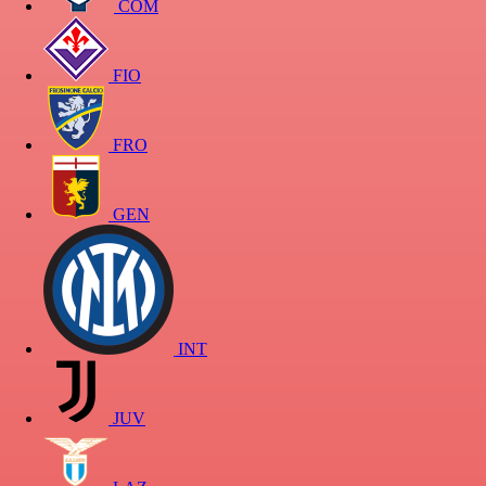
COM
FIO
FRO
GEN
INT
JUV