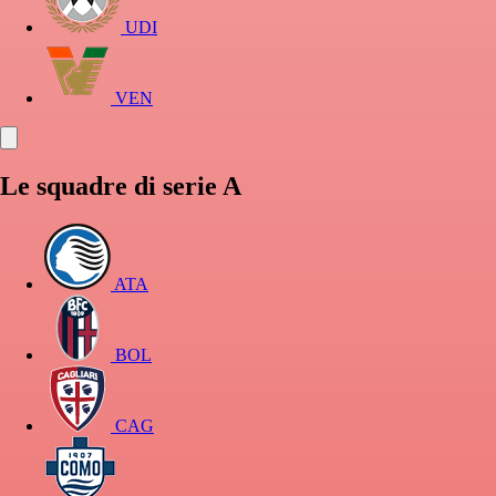
UDI
VEN
Le squadre di serie A
ATA
BOL
CAG