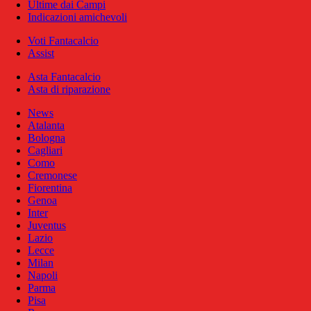
Ultime dai Campi
Indicazioni amichevoli
Voti Fantacalcio
Assist
Asta Fantacalcio
Asta di riparazione
News
Atalanta
Bologna
Cagliari
Como
Cremonese
Fiorentina
Genoa
Inter
Juventus
Lazio
Lecce
Milan
Napoli
Parma
Pisa