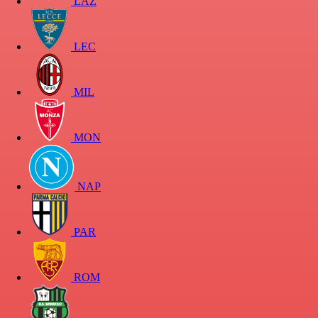
LAZ
LEC
MIL
MON
NAP
PAR
ROM