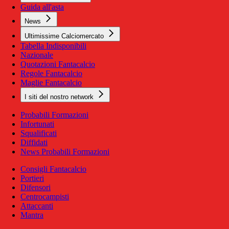
Guida all'asta
News
Ultimissime Calciomercato
Tabella Indisponibili
Nazionale
Quotazioni Fantacalcio
Regole Fantacalcio
Maglie Fantacalcio
I siti del nostro network
Probabili Formazioni
Infortunati
Squalificati
Diffidati
News Probabili Formazioni
Consigli Fantacalcio
Portieri
Difensori
Centrocampisti
Attaccanti
Mantra