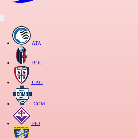
ATA
BOL
CAG
COM
FIO