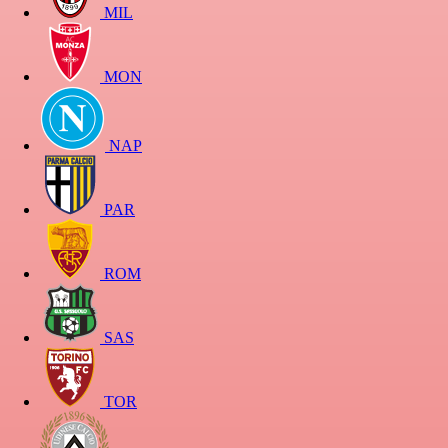
MIL
MON
NAP
PAR
ROM
SAS
TOR