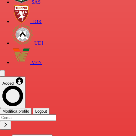
SAS
TOR
UDI
VEN
Accedi
Modifica profilo
Logout