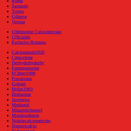
Roma
Sassuolo
Torino
Udinese
Verona
Ultimissime Calciomercato
Ufficialità
Esclusive Romano
Calcionapoli1926
Cittaceleste
Derbyderbyderby
Fantamagazine
FCInter1908
Forzaroma
Golssip
Hellas1903
Ilmilanista
Juvenews
Mediagol
Milanistichannel
Mondoudinese
Notiziecalciomercato
Numericalcio