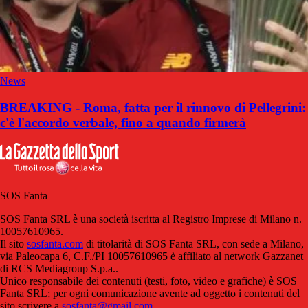
News
BREAKING - Roma, fatta per il rinnovo di Pellegrini:
c'è l'accordo verbale, fino a quando firmerà
SOS Fanta
SOS Fanta SRL è una società iscritta al Registro Imprese di Milano n.
10057610965.
Il sito
sosfanta.com
di titolarità di SOS Fanta SRL, con sede a Milano,
via Paleocapa 6, C.F./PI 10057610965 è affiliato al network Gazzanet
di RCS Mediagroup S.p.a..
Unico responsabile dei contenuti (testi, foto, video e grafiche) è SOS
Fanta SRL; per ogni comunicazione avente ad oggetto i contenuti del
sito scrivere a
sosfanta@gmail.com