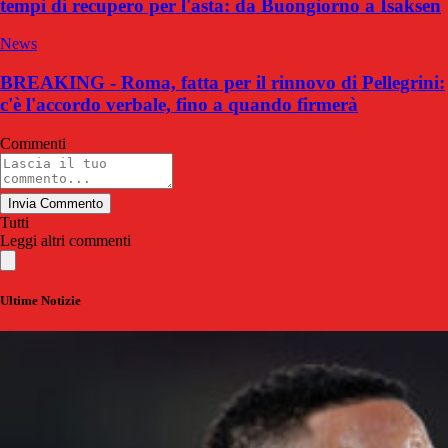
tempi di recupero per l'asta: da Buongiorno a Isaksen
News
BREAKING - Roma, fatta per il rinnovo di Pellegrini:
c'è l'accordo verbale, fino a quando firmerà
Commenti
Invia Commento
Tutti
Leggi altri commenti
Ultime Notizie