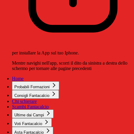
per installare la App sul tuo Iphone.
Mentre navighi nell'app, scorri il dito da sinistra a destra dello
schermo per tornare alle pagine precedenti
Home
Probabili Formazioni
Consigli Fantacalcio
Chi schierare
Scambi Fantacalcio
Ultime dai Campi
Voti Fantacalcio
Asta Fantacalcio