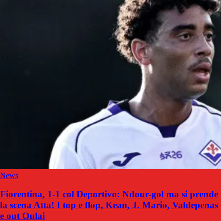
News
Fiorentina, 1-1 col Deportivo: Ndour-gol ma si prende
la scena Atta! I top e flop, Kean, J. Mario, Valdepenas
e out Oulai