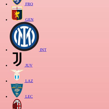
FRO
GEN
INT
JUV
LAZ
LEC