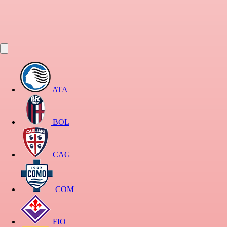
ATA
BOL
CAG
COM
FIO