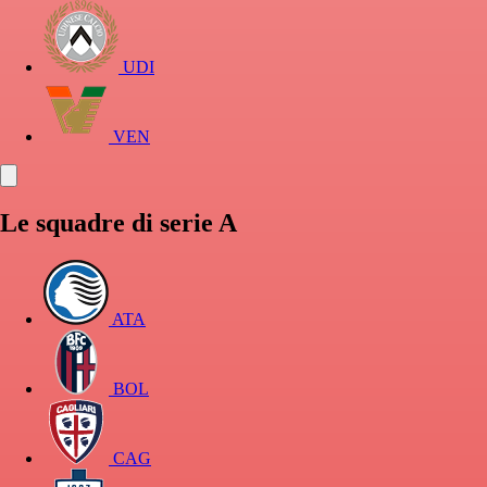
UDI
VEN
Le squadre di serie A
ATA
BOL
CAG