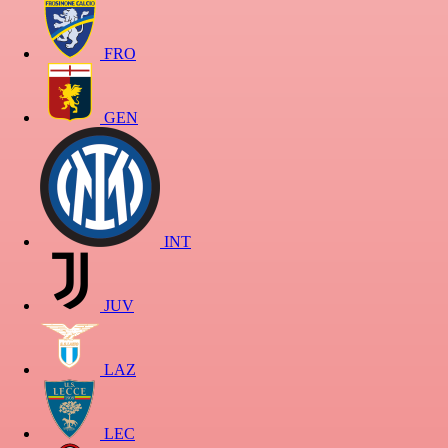
FRO
GEN
INT
JUV
LAZ
LEC