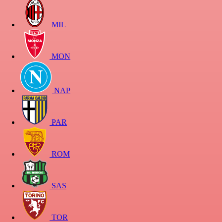
MIL
MON
NAP
PAR
ROM
SAS
TOR