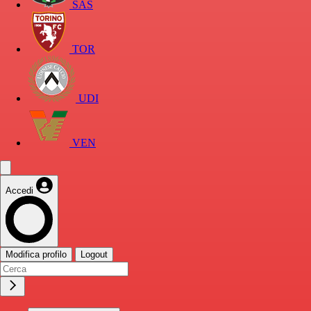
SAS
TOR
UDI
VEN
Accedi
Modifica profilo
Logout