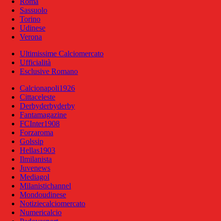
Roma
Sassuolo
Torino
Udinese
Verona
Ultimissime Calciomercato
Ufficialità
Esclusive Romano
Calcionapoli1926
Cittaceleste
Derbyderbyderby
Fantamagazine
FCInter1908
Forzaroma
Golssip
Hellas1903
Ilmilanista
Juvenews
Mediagol
Milanistichannel
Mondoudinese
Notiziecalciomercato
Numericalcio