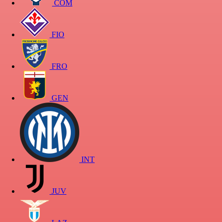
COM
FIO
FRO
GEN
INT
JUV