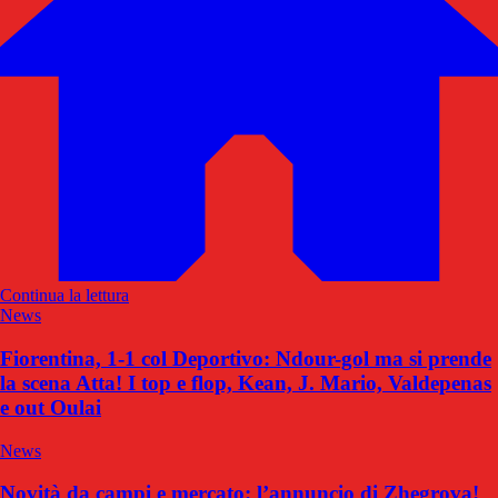
Continua la lettura
News
Fiorentina, 1-1 col Deportivo: Ndour-gol ma si prende
la scena Atta! I top e flop, Kean, J. Mario, Valdepenas
e out Oulai
News
Novità da campi e mercato: l’annuncio di Zhegrova!