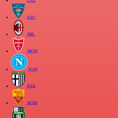
LAZ
LEC
MIL
MON
NAP
PAR
ROM