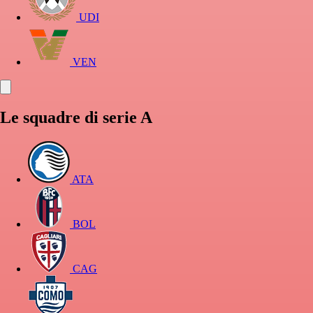
UDI
VEN
Le squadre di serie A
ATA
BOL
CAG