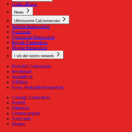
Guida all'asta
News
Ultimissime Calciomercato
Tabella Indisponibili
Nazionale
Quotazioni Fantacalcio
Regole Fantacalcio
Maglie Fantacalcio
I siti del nostro network
Probabili Formazioni
Infortunati
Squalificati
Diffidati
News Probabili Formazioni
Consigli Fantacalcio
Portieri
Difensori
Centrocampisti
Attaccanti
Mantra