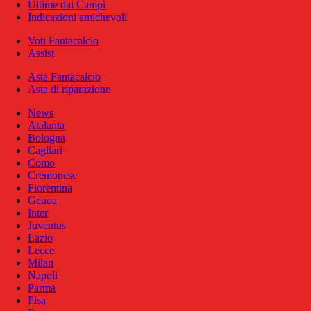
Ultime dai Campi
Indicazioni amichevoli
Voti Fantacalcio
Assist
Asta Fantacalcio
Asta di riparazione
News
Atalanta
Bologna
Cagliari
Como
Cremonese
Fiorentina
Genoa
Inter
Juventus
Lazio
Lecce
Milan
Napoli
Parma
Pisa