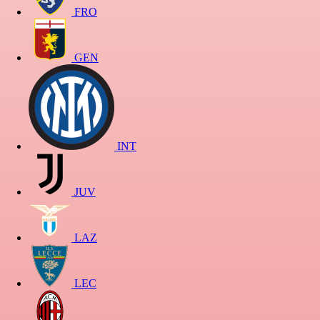
FRO
GEN
INT
JUV
LAZ
LEC