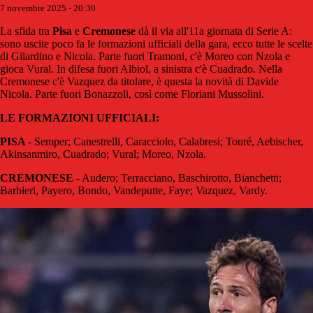
7 novembre 2025 - 20:30
La sfida tra
Pisa
e
Cremonese
dà il via all'11a giornata di Serie A:
sono uscite poco fa le formazioni ufficiali della gara, ecco tutte le scelte
di Gilardino e Nicola. Parte fuori Tramoni, c'è Moreo con Nzola e
gioca Vural. In difesa fuori Albiol, a sinistra c'è Cuadrado. Nella
Cremonese c'è Vazquez da titolare, è questa la novità di Davide
Nicola. Parte fuori Bonazzoli, così come Floriani Mussolini.
LE FORMAZIONI UFFICIALI:
PISA
- Semper; Canestrelli, Caracciolo, Calabresi; Touré, Aebischer,
Akinsanmiro, Cuadrado; Vural; Moreo, Nzola.
CREMONESE
- Audero; Terracciano, Baschirotto, Bianchetti;
Barbieri, Payero, Bondo, Vandeputte, Faye; Vazquez, Vardy.