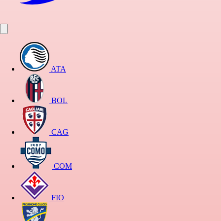
ATA
BOL
CAG
COM
FIO