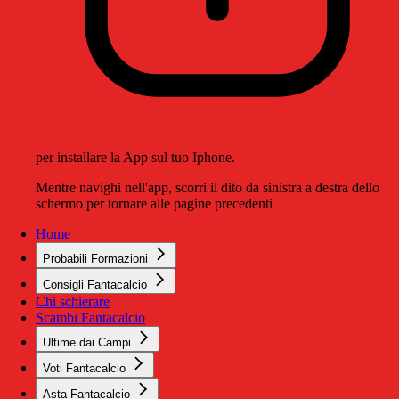
per installare la App sul tuo Iphone.
Mentre navighi nell'app, scorri il dito da sinistra a destra dello
schermo per tornare alle pagine precedenti
Home
Probabili Formazioni
Consigli Fantacalcio
Chi schierare
Scambi Fantacalcio
Ultime dai Campi
Voti Fantacalcio
Asta Fantacalcio