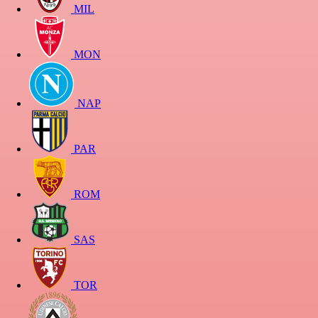
MIL
MON
NAP
PAR
ROM
SAS
TOR