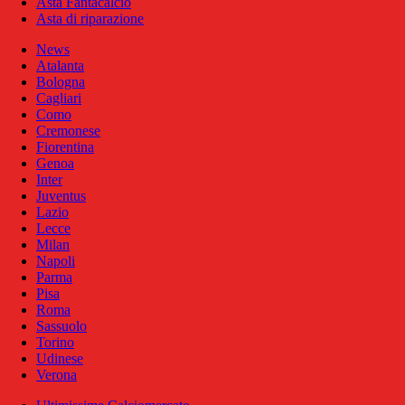
Asta Fantacalcio
Asta di riparazione
News
Atalanta
Bologna
Cagliari
Como
Cremonese
Fiorentina
Genoa
Inter
Juventus
Lazio
Lecce
Milan
Napoli
Parma
Pisa
Roma
Sassuolo
Torino
Udinese
Verona