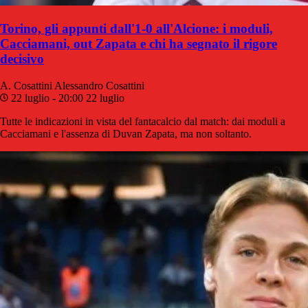
Torino, gli appunti dall'1-0 all'Alcione: i moduli,
Cacciamani, out Zapata e chi ha segnato il rigore
decisivo
A. Cosattini
Alessandro Cosattini
22 luglio - 20:00
22 luglio
Tutte le indicazioni in vista del fantacalcio dal match: dai moduli a
Cacciamani e l'assenza di Duvan Zapata, ma non soltanto.