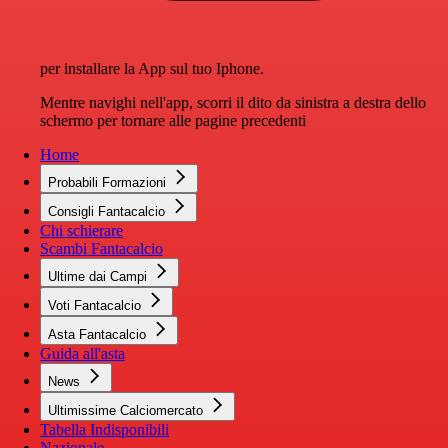
per installare la App sul tuo Iphone.
Mentre navighi nell'app, scorri il dito da sinistra a destra dello
schermo per tornare alle pagine precedenti
Home
Probabili Formazioni
Consigli Fantacalcio
Chi schierare
Scambi Fantacalcio
Ultime dai Campi
Voti Fantacalcio
Asta Fantacalcio
Guida all'asta
News
Ultimissime Calciomercato
Tabella Indisponibili
Nazionale