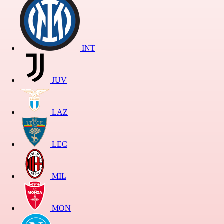
INT
JUV
LAZ
LEC
MIL
MON