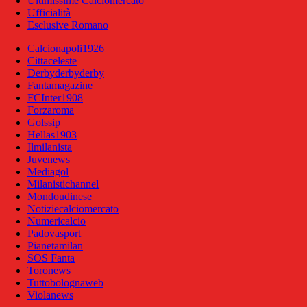
Ultimissime Calciomercato
Ufficialità
Esclusive Romano
Calcionapoli1926
Cittaceleste
Derbyderbyderby
Fantamagazine
FCInter1908
Forzaroma
Golssip
Hellas1903
Ilmilanista
Juvenews
Mediagol
Milanistichannel
Mondoudinese
Notiziecalciomercato
Numericalcio
Padovasport
Pianetamilan
SOS Fanta
Toronews
Tuttobolognaweb
Violanews