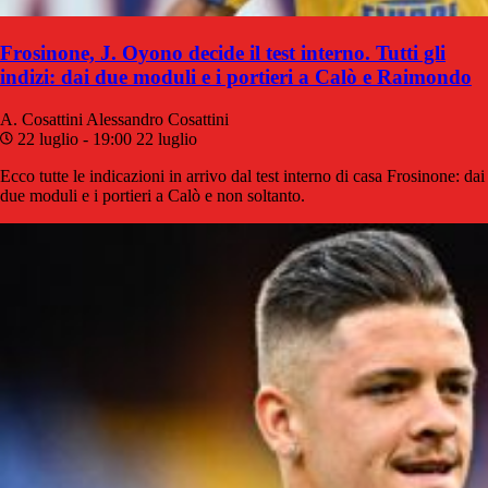
Frosinone, J. Oyono decide il test interno. Tutti gli
indizi: dai due moduli e i portieri a Calò e Raimondo
A. Cosattini
Alessandro Cosattini
22 luglio - 19:00
22 luglio
Ecco tutte le indicazioni in arrivo dal test interno di casa Frosinone: dai
due moduli e i portieri a Calò e non soltanto.