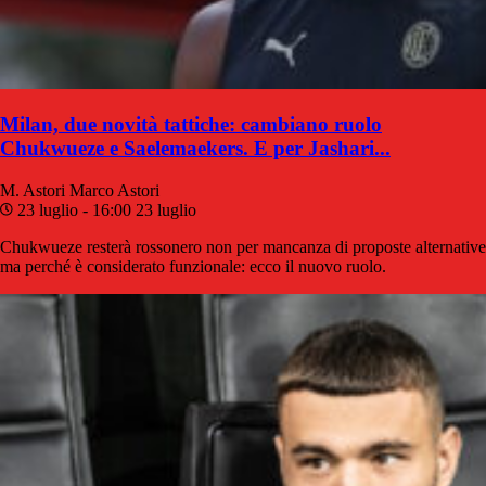
Milan, due novità tattiche: cambiano ruolo
Chukwueze e Saelemaekers. E per Jashari...
M. Astori
Marco Astori
23 luglio - 16:00
23 luglio
Chukwueze resterà rossonero non per mancanza di proposte alternative
ma perché è considerato funzionale: ecco il nuovo ruolo.