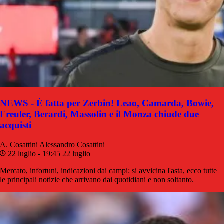
NEWS - È fatta per Zerbin! Leao, Camarda, Bowie,
Freuler, Berardi, Massolin e il Monza chiude due
acquisti
A. Cosattini
Alessandro Cosattini
22 luglio - 19:45
22 luglio
Mercato, infortuni, indicazioni dai campi: si avvicina l'asta, ecco tutte
le principali notizie che arrivano dai quotidiani e non soltanto.