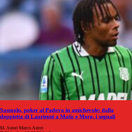
Sassuolo, poker al Padova in amichevole: dalla
doppietta di Laurienté a Matic e Moro, i segnali
M. Astori
Marco Astori