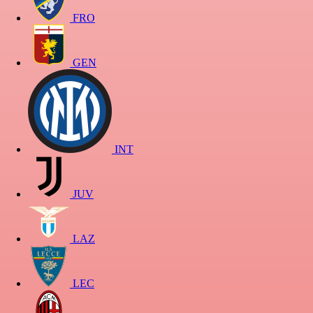
FRO
GEN
INT
JUV
LAZ
LEC