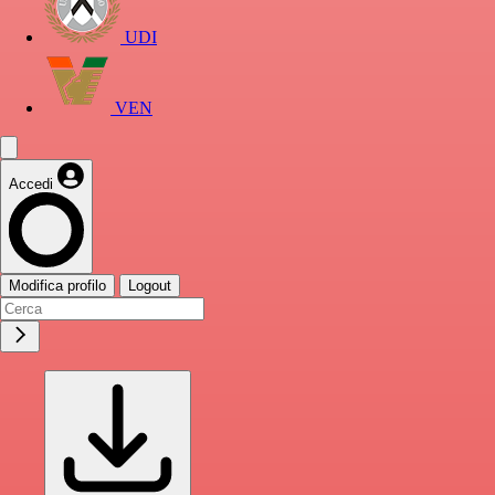
UDI
VEN
Accedi
Modifica profilo
Logout