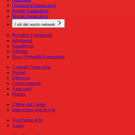
Quotazioni Fantacalcio
Regole Fantacalcio
Maglie Fantacalcio
I siti del nostro network
Probabili Formazioni
Infortunati
Squalificati
Diffidati
News Probabili Formazioni
Consigli Fantacalcio
Portieri
Difensori
Centrocampisti
Attaccanti
Mantra
Ultime dai Campi
Indicazioni amichevoli
Voti Fantacalcio
Assist