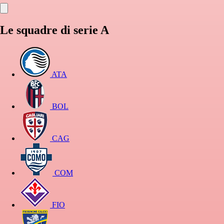
Le squadre di serie A
ATA
BOL
CAG
COM
FIO