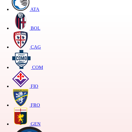
ATA
BOL
CAG
COM
FIO
FRO
GEN