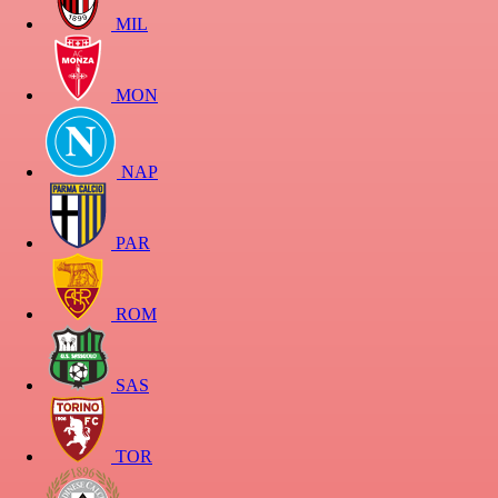
MIL
MON
NAP
PAR
ROM
SAS
TOR