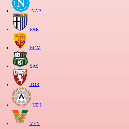
NAP
PAR
ROM
SAS
TOR
UDI
VEN