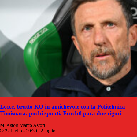
Lecce, brutto KO in amichevole con la Politehnica
Timișoara: pochi spunti, Fruchtl para due rigori
M. Astori
Marco Astori
22 luglio - 20:30
22 luglio