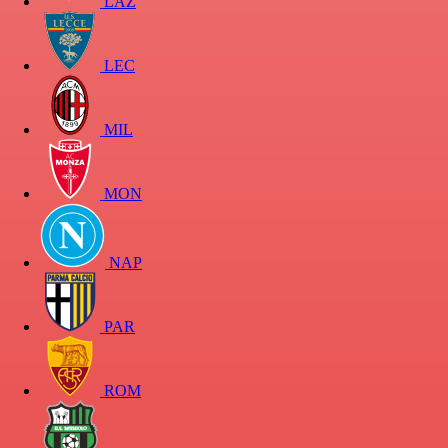
LAZ
LEC
MIL
MON
NAP
PAR
ROM