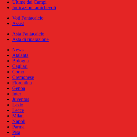
Ultime dai Campi
Indicazioni amichevoli
Voti Fantacalcio
Assist
Asta Fantacalcio
Asta di riparazione
News
Atalanta
Bologna
Cagliari
Como
Cremonese
Fiorentina
Genoa
Inter
Juventus
Lazio
Lecce
Milan
Napoli
Parma
Pisa