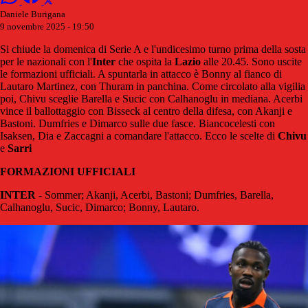
Daniele Burigana
9 novembre 2025 - 19:50
Si chiude la domenica di Serie A e l'undicesimo turno prima della sosta
per le nazionali con l'
Inter
che ospita la
Lazio
alle 20.45. Sono uscite
le formazioni ufficiali. A spuntarla in attacco è Bonny al fianco di
Lautaro Martinez, con Thuram in panchina. Come circolato alla vigilia
poi, Chivu sceglie Barella e Sucic con Calhanoglu in mediana. Acerbi
vince il ballottaggio con Bisseck al centro della difesa, con Akanji e
Bastoni. Dumfries e Dimarco sulle due fasce. Biancocelesti con
Isaksen, Dia e Zaccagni a comandare l'attacco. Ecco le scelte di
Chivu
e
Sarri
FORMAZIONI UFFICIALI
INTER
- Sommer; Akanji, Acerbi, Bastoni; Dumfries, Barella,
Calhanoglu, Sucic, Dimarco; Bonny, Lautaro.