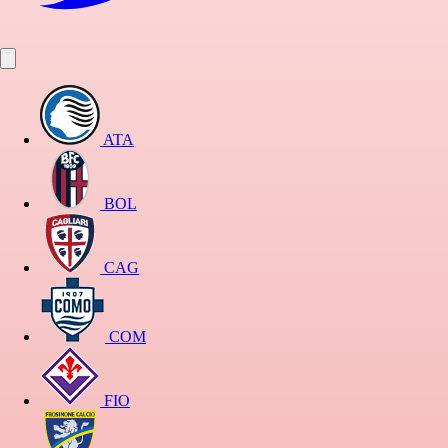
ATA
BOL
CAG
COM
FIO