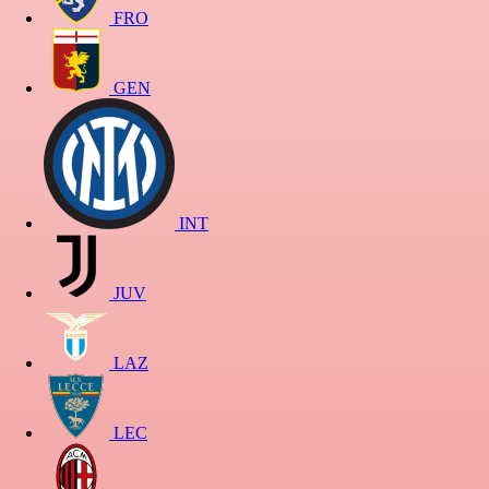
FRO
GEN
INT
JUV
LAZ
LEC