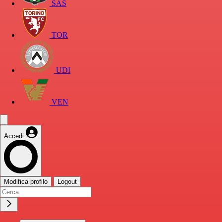
SAS
TOR
UDI
VEN
Accedi
Modifica profilo
Logout