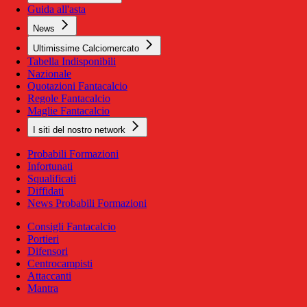
Guida all'asta
News
Ultimissime Calciomercato
Tabella Indisponibili
Nazionale
Quotazioni Fantacalcio
Regole Fantacalcio
Maglie Fantacalcio
I siti del nostro network
Probabili Formazioni
Infortunati
Squalificati
Diffidati
News Probabili Formazioni
Consigli Fantacalcio
Portieri
Difensori
Centrocampisti
Attaccanti
Mantra