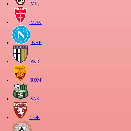
MIL
MON
NAP
PAR
ROM
SAS
TOR