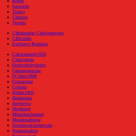
Roma
Sassuolo
Torino
Udinese
Verona
Ultimissime Calciomercato
Ufficialità
Esclusive Romano
Calcionapoli1926
Cittaceleste
Derbyderbyderby
Fantamagazine
FCInter1908
Forzaroma
Golssip
Hellas1903
Ilmilanista
Juvenews
Mediagol
Milanistichannel
Mondoudinese
Notiziecalciomercato
Numericalcio