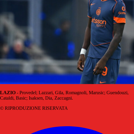
LAZIO
- Provedel; Lazzari, Gila, Romagnoli, Marusic; Guendouzi,
Cataldi, Basic; Isaksen, Dia, Zaccagni.
© RIPRODUZIONE RISERVATA