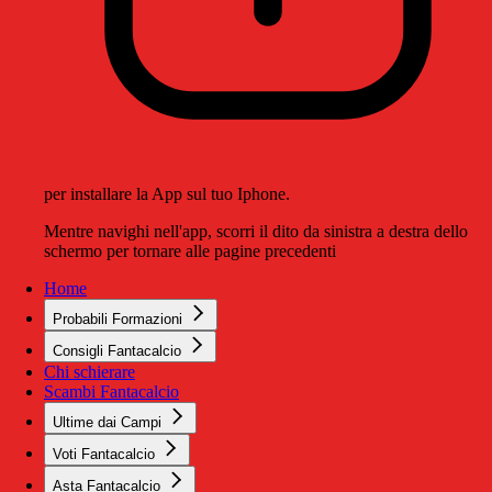
per installare la App sul tuo Iphone.
Mentre navighi nell'app, scorri il dito da sinistra a destra dello
schermo per tornare alle pagine precedenti
Home
Probabili Formazioni
Consigli Fantacalcio
Chi schierare
Scambi Fantacalcio
Ultime dai Campi
Voti Fantacalcio
Asta Fantacalcio