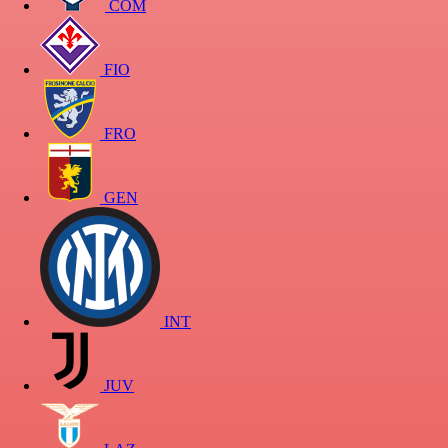
COM
FIO
FRO
GEN
INT
JUV