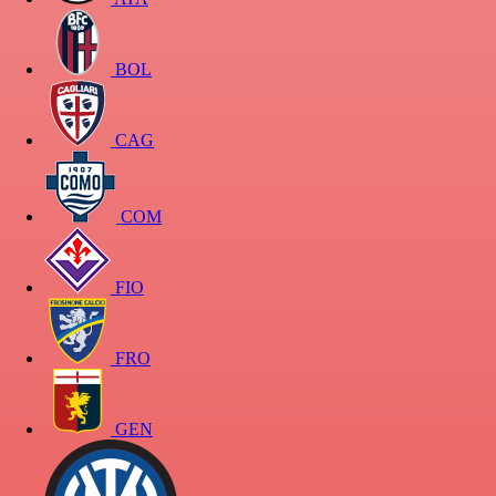
BOL
CAG
COM
FIO
FRO
GEN