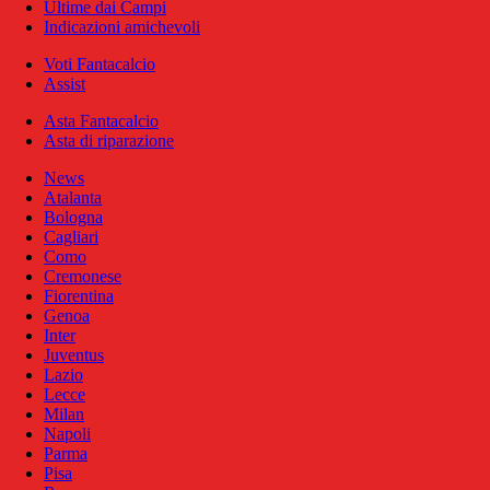
Ultime dai Campi
Indicazioni amichevoli
Voti Fantacalcio
Assist
Asta Fantacalcio
Asta di riparazione
News
Atalanta
Bologna
Cagliari
Como
Cremonese
Fiorentina
Genoa
Inter
Juventus
Lazio
Lecce
Milan
Napoli
Parma
Pisa