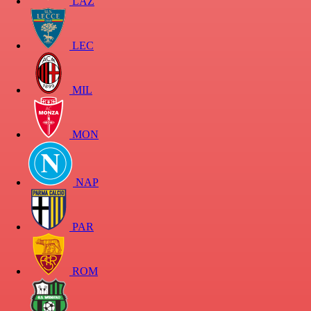
LAZ
LEC
MIL
MON
NAP
PAR
ROM