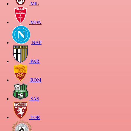
MIL
MON
NAP
PAR
ROM
SAS
TOR