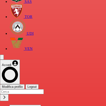
SAS
TOR
UDI
VEN
Accedi
Modifica profilo
Logout