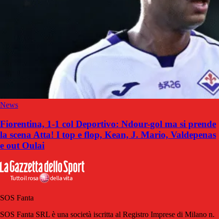
News
Fiorentina, 1-1 col Deportivo: Ndour-gol ma si prende
la scena Atta! I top e flop, Kean, J. Mario, Valdepenas
e out Oulai
SOS Fanta
SOS Fanta SRL è una società iscritta al Registro Imprese di Milano n.