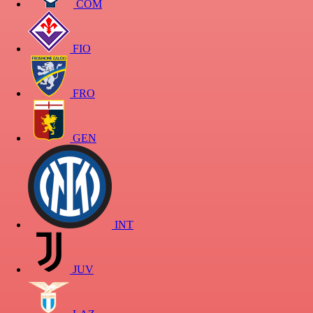
COM
FIO
FRO
GEN
INT
JUV