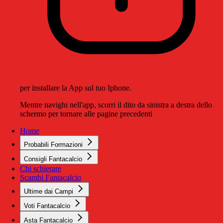
per installare la App sul tuo Iphone.
Mentre navighi nell'app, scorri il dito da sinistra a destra dello
schermo per tornare alle pagine precedenti
Home
Probabili Formazioni
Consigli Fantacalcio
Chi schierare
Scambi Fantacalcio
Ultime dai Campi
Voti Fantacalcio
Asta Fantacalcio