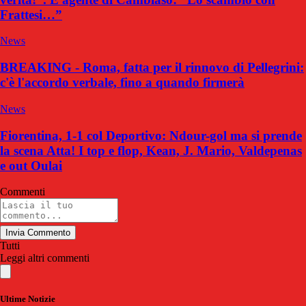
Frattesi…”
News
BREAKING - Roma, fatta per il rinnovo di Pellegrini:
c'è l'accordo verbale, fino a quando firmerà
News
Fiorentina, 1-1 col Deportivo: Ndour-gol ma si prende
la scena Atta! I top e flop, Kean, J. Mario, Valdepenas
e out Oulai
Commenti
Invia Commento
Tutti
Leggi altri commenti
Ultime Notizie