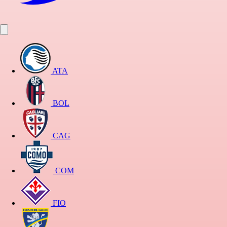
ATA
BOL
CAG
COM
FIO