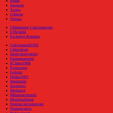
Roma
Sassuolo
Torino
Udinese
Verona
Ultimissime Calciomercato
Ufficialità
Esclusive Romano
Calcionapoli1926
Cittaceleste
Derbyderbyderby
Fantamagazine
FCInter1908
Forzaroma
Golssip
Hellas1903
Ilmilanista
Juvenews
Mediagol
Milanistichannel
Mondoudinese
Notiziecalciomercato
Numericalcio