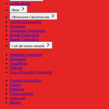
Guida all'asta
News
Ultimissime Calciomercato
Tabella Indisponibili
Nazionale
Quotazioni Fantacalcio
Regole Fantacalcio
Maglie Fantacalcio
I siti del nostro network
Probabili Formazioni
Infortunati
Squalificati
Diffidati
News Probabili Formazioni
Consigli Fantacalcio
Portieri
Difensori
Centrocampisti
Attaccanti
Mantra