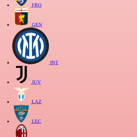
FRO
GEN
INT
JUV
LAZ
LEC