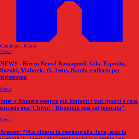
Continua la lettura
News
NEWS - Riecco Neres! Romagnoli, Gila, Esposito,
Suzuki, Vlahovic, G. Jesus, Banda e offerta per
Kristensen
News
Inter e Romero sempre più lontani: i veri motivi e cosa
succede ora! Chivu: "Rispondo così sul mercato"
News
Bremer: “Mai chiesto la cessione alla Juve, ecco la
verità!“. E agente di Cambiaso: “Lo scambio con