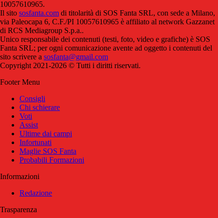
10057610965.
Il sito
sosfanta.com
di titolarità di SOS Fanta SRL, con sede a Milano,
via Paleocapa 6, C.F./PI 10057610965 è affiliato al network Gazzanet
di RCS Mediagroup S.p.a..
Unico responsabile dei contenuti (testi, foto, video e grafiche) è SOS
Fanta SRL; per ogni comunicazione avente ad oggetto i contenuti del
sito scrivere a
sosfanta@gmail.com
Copyright 2021-2026 © Tutti i diritti riservati.
Footer Menu
Consigli
Chi schierare
Voti
Assist
Ultime dai campi
Infortunati
Maglie SOS Fanta
Probabili Formazioni
Informazioni
Redazione
Trasparenza