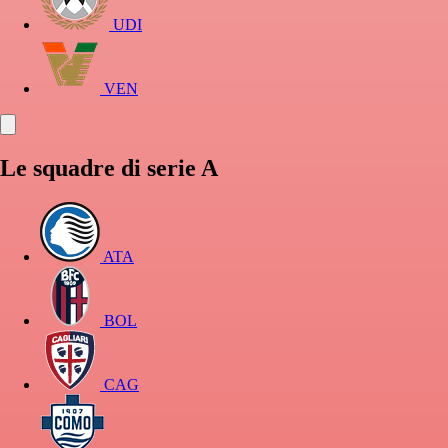
UDI
VEN
Le squadre di serie A
ATA
BOL
CAG