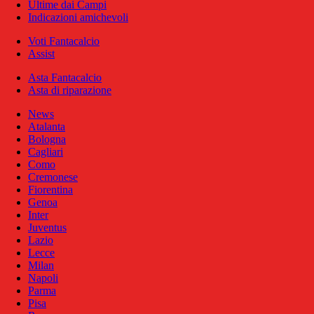
Ultime dai Campi
Indicazioni amichevoli
Voti Fantacalcio
Assist
Asta Fantacalcio
Asta di riparazione
News
Atalanta
Bologna
Cagliari
Como
Cremonese
Fiorentina
Genoa
Inter
Juventus
Lazio
Lecce
Milan
Napoli
Parma
Pisa