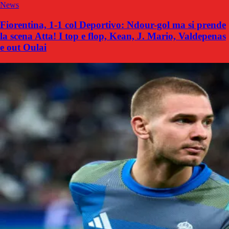
News
Fiorentina, 1-1 col Deportivo: Ndour-gol ma si prende
la scena Atta! I top e flop, Kean, J. Mario, Valdepenas
e out Oulai