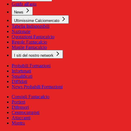
Guida all'asta
News
Ultimissime Calciomercato
Tabella Indisponibili
Nazionale
Quotazioni Fantacalcio
Regole Fantacalcio
Maglie Fantacalcio
I siti del nostro network
Probabili Formazioni
Infortunati
Squalificati
Diffidati
News Probabili Formazioni
Consigli Fantacalcio
Portieri
Difensori
Centrocampisti
Attaccanti
Mantra