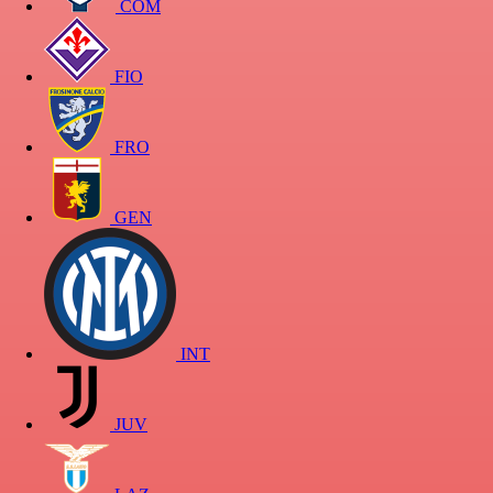
COM
FIO
FRO
GEN
INT
JUV