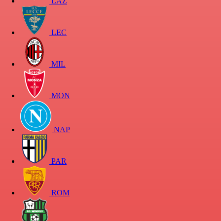
LAZ
LEC
MIL
MON
NAP
PAR
ROM