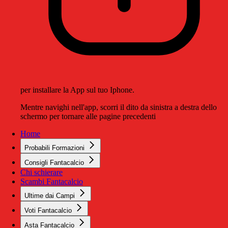
per installare la App sul tuo Iphone.
Mentre navighi nell'app, scorri il dito da sinistra a destra dello
schermo per tornare alle pagine precedenti
Home
Probabili Formazioni
Consigli Fantacalcio
Chi schierare
Scambi Fantacalcio
Ultime dai Campi
Voti Fantacalcio
Asta Fantacalcio