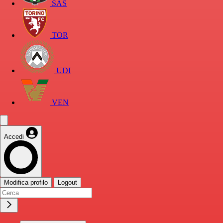
SAS
TOR
UDI
VEN
Accedi
Modifica profilo
Logout