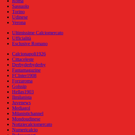
Roma
Sassuolo
Torino
Udinese
Verona
Ultimissime Calciomercato
Ufficialità
Esclusive Romano
Calcionapoli1926
Cittaceleste
Derbyderbyderby
Fantamagazine
FCInter1908
Forzaroma
Golssip
Hellas1903
Ilmilanista
Juvenews
Mediagol
Milanistichannel
Mondoudinese
Notiziecalciomercato
Numericalcio