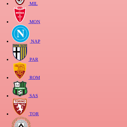
MIL
MON
NAP
PAR
ROM
SAS
TOR