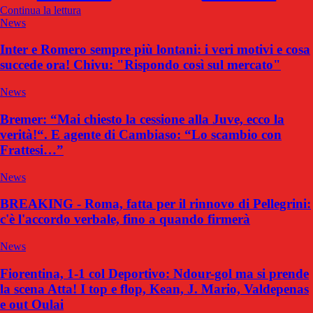
Continua la lettura
News
Inter e Romero sempre più lontani: i veri motivi e cosa
succede ora! Chivu: "Rispondo così sul mercato"
News
Bremer: “Mai chiesto la cessione alla Juve, ecco la
verità!“. E agente di Cambiaso: “Lo scambio con
Frattesi…”
News
BREAKING - Roma, fatta per il rinnovo di Pellegrini:
c'è l'accordo verbale, fino a quando firmerà
News
Fiorentina, 1-1 col Deportivo: Ndour-gol ma si prende
la scena Atta! I top e flop, Kean, J. Mario, Valdepenas
e out Oulai