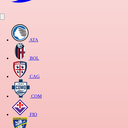
ATA
BOL
CAG
COM
FIO