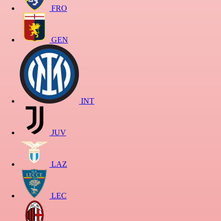
FRO
GEN
INT
JUV
LAZ
LEC